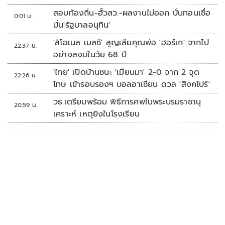
สอบท้องถิ่น-ฮั้วสว.-ผลงานไม่ออก บั่นทอนเชื่อ
0:01 น.
มั่น'รัฐบาลอนุทิน'
'ลิโอเนล เมสซี' สูญเสียคุณพ่อ 'ฮอร์เก' จากไป
22:37 น.
อย่างสงบในวัย 68 ปี
'ไทย' เปิดบ้านชนะ 'เมียนมา' 2-0 จาก 2 จุด
22:26 น.
โทษ เข้ารอบรองฯ บอลอาเซียน ดวล 'สิงคโปร์'
วธ.เตรียมพร้อม พิธีการศพในพระบรมราชานุ
20:59 น.
เคราะห์ เหตุยิงในโรงเรียน