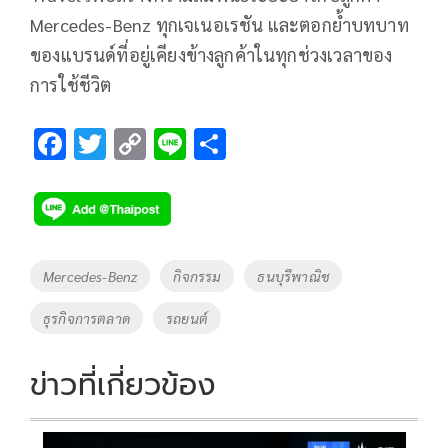
Mercedes-Benz ทุกเจเนอเรชัน และตอกย้ำบทบาท
ของแบรนด์ที่อยู่เคียงข้างลูกค้าในทุกช่วงเวลาของ
การใช้ชีวิต
F
T
C
Li
S
ac
wi
o
n
h
e
tt
p
e
ar
b
er
y
e
o
Li
Tags
Mercedes-Benz
กิจกรรม
ธนบุรีพาณิช
o
n
ธุรกิจการตลาด
รถยนต์
k
k
ข่าวที่เกี่ยวข้อง