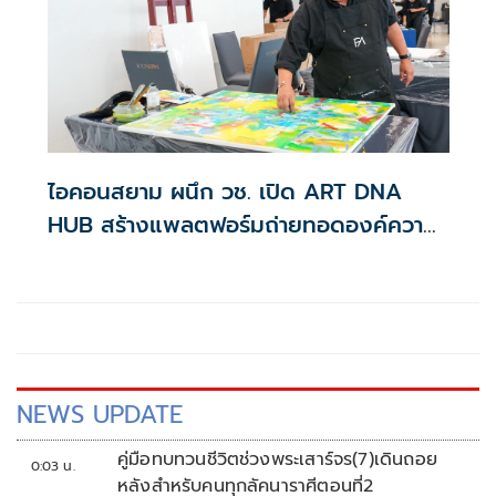
ไอคอนสยาม ผนึก วช. เปิด ART DNA
HUB สร้างแพลตฟอร์มถ่ายทอดองค์ความรู้
ศิลปะ หนุนเศรษฐกิจสร้างสรรค์
NEWS UPDATE
คู่มือทบทวนชีวิตช่วงพระเสาร์จร(7)เดินถอย
0:03 น.
หลังสำหรับคนทุกลัคนาราศีตอนที่2