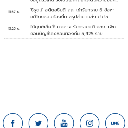
ข้อมูลรั่วไหล รับเป็นโอกาสยกระดับความมั่นคง
ปลอดภัยข้อมูลภาครัฐทั้งระบบ
'ธีรุตม์' อดีตอธิบดี สถ. เข้ารับทราบ 6 ข้อหา
15:37 น.
คดีโกงสอบท้องถิ่น สรุปสำนวนส่ง ป.ป.ช.
สัปดาห์หน้า
ได้ฤกษ์เสียที! ก.กลาง รับทราบมติ กสถ. เพิก
15:25 น.
ถอนบัญชีโกงสอบท้องถิ่น 5,925 ราย