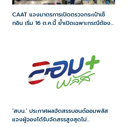
CAAT แจงมาตรการเปิดตรวจกระเป๋าเช็
กอิน เริ่ม 16 ต.ค.นี้ ย้ำเปิดเฉพาะกรณีต้อง
สงสัย
‘สบน.’ ประกาศผลจัดสรรบอนด์ออมพลัส
แจงผู้จองได้รับจัดสรรสูงสุดไม่