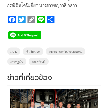
กรณีอินโดนีเซีย” นางสาวชญาวดี กล่าว
F
T
C
Li
S
ac
wi
o
n
h
e
tt
p
e
ar
b
er
y
e
o
Li
Tags
กนง.
ค่าเงินบาท
ธนาคารแห่งประเทศไทย
o
n
เศรษฐกิจ
แบงก์ชาติ
k
k
ข่าวที่เกี่ยวข้อง