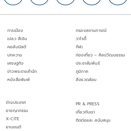
การเมือง
กรองสถานการณ์
เปลว สีเงิน
วาไรตี้
คอลัมนิสต์
กีฬา
บทความ
ท่องเที่ยว – ศิลปวัฒนธรรม
เศรษฐกิจ
ประชาสัมพันธ์
ข่าวพระราชสำนัก
ภูมิภาค
หนังสือพิมพ์
สิ่งแวดล้อม
ต่างประเทศ
PR & PRESS
อาชญากรรม
เกี่ยวกับเรา
X-CITE
ติดต่อและ สนับสนุน
ยานยนต์