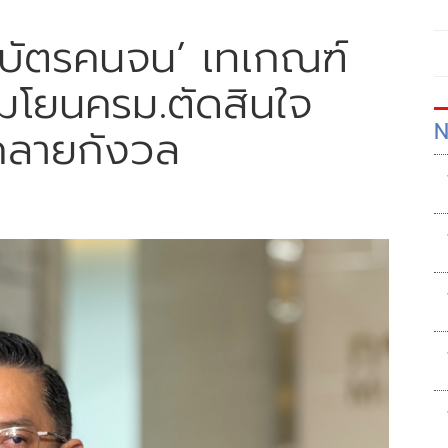
ดบัตรคนจน’ เทเกณฑ์
มโยนครม.ตัดสินใจ
N
ิคลายกังวล