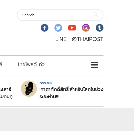
LINE : @THAIPOST
พ์
ไทยโพสต์ ทีวี
ทรรศนะ
ะเสาร์
'คาถาศักดิ์สิทธิ์'สำหรับโลกในช่วง
ับคนทุก
ระยะผ่าน!!!