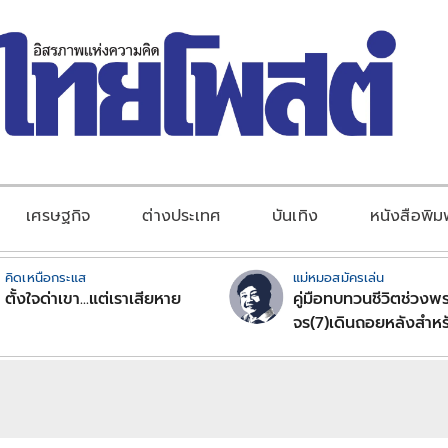
เศรษฐกิจ
ต่างประเทศ
บันเทิง
หนังสือพิม
คิดเหนือกระแส
แม่หมอสมัครเล่น
ตั้งใจด่าเขา...แต่เราเสียหาย
คู่มือทบทวนชีวิตช่วงพร
จร(7)เดินถอยหลังสำหร
ลัคนาราศีตอนที่2