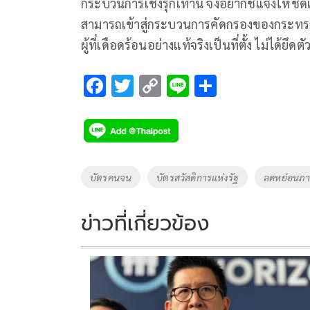
กระบวนการเชิงรุกเท่านี้ จึงอยากชี้แจงให้ชัดเจ
สามารถเข้าสู่กระบวนการคัดกรองของกระทร
ผู้ที่เดือดร้อนอย่างแท้จริงเป็นที่ตั้ง ไม่ได้ย
F
T
C
Li
S
ac
wi
o
n
h
e
tt
p
e
ar
b
er
y
e
o
Li
Tags
บัตรคนจน
บัตรสวัสดิการแห่งรัฐ
ลดหย่อนภา
o
n
k
k
ข่าวที่เกี่ยวข้อง