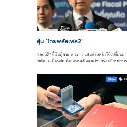
ลุ้น ‘ไทยพลัสเฟส2’
"เอกนิติ" ชี้เงินกู้ตาม พ.ร.ก. 2 แสนล้านหลัง ใช้เปลี่ยนผ่
พลังงานเป็นหลัก ทั้งอุดหนุนติดแผงโซลาร์-เปลี่ยนผ่าน
โดยสารเป็น EV ส่วนเงินกู้ 2 แสนล้านแรกเหลือ 4 หมื่นล้
พร้อมให้ใช้กับไทยเที่ยวไทยพลัส ส่วนไทยช่วยไทยพลั
เฟส 2 รอประเมินความเหมาะสม นายกฯ เผยจะพยายา