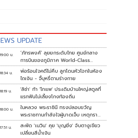
EWS UPDATE
‘ภัทรพงศ์’ ลุยยกระดับไทย ศูนย์กลาง
19:00 น.
การบินของภูมิภาค World-Class
Aviation Hub | ห้องข่าวไทยโพสต์สุด
พ่อร้อนใจคดีไม่คืบ ลูกโดนหัวโจกในห้อง
18:34 น.
สัปดาห์
ไถเงิน - จี้บุหรี่ตามร่างกาย
'ลิซ่า' ท้า 'โกแพ' ประเดิมบ้านใหญ่สตูลที่
18:19 น.
แรกฟันไม่เลี้ยงโกงท้องถิ่น
ในหลวง พระราชินี ทรงปลอบขวัญ
18:00 น.
พระราชทานกำลังใจผู้บาดเจ็บ เหตุกราด
ยิง รร.เทพศิรินทร์นนทบุรี
สะพัด 'เนวิน' คุย 'บุญยิ่ง' จับตางูเขียว
17:51 น.
เปลี่ยนสีน้ำเงิน