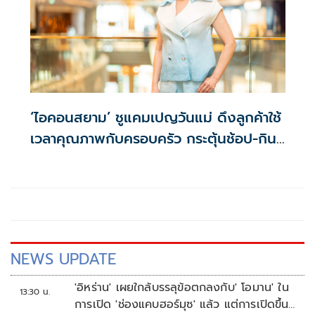
‘ไอคอนสยาม’ ชูแคมเปญวันแม่ ดึงลูกค้าใช้
เวลาคุณภาพกับครอบครัว กระตุ้นช้อป-กิน-
ไลฟ์สไตล์ ตลอดเดือนสิงหาคม
NEWS UPDATE
'อิหร่าน' เผยใกล้บรรลุข้อตกลงกับ' โอมาน' ใน
13:30 น.
การเปิด 'ช่องแคบฮอร์มุซ' แล้ว แต่การเปิดขึ้น