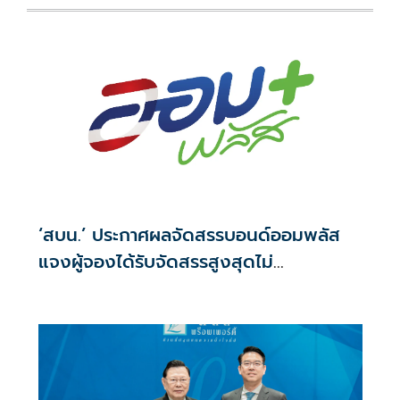
‘สบน.’ ประกาศผลจัดสรรบอนด์ออมพลัส
แจงผู้จองได้รับจัดสรรสูงสุดไม่
เกิน117,000บาท