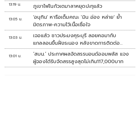
อยู่กับสหรัฐฯ
13:19 น.
ภูเขาไฟในกัวเตมาลาหยุดปะทุแล้ว
'อนุทิน' หารือเต็มคณะ 'มิน อ่อง หล่าย' ย้ำ
13:05 น.
มิตรภาพ-ความไว้เนื้อเชื่อใจ
เจอแล้ว ชาวประมงคุระบุรี ลอยคอมากับ
13:03 น.
แกลลอนขึ้นฝั่งระนอง หลังขาดการติดต่อ
หลายวัน
‘สบน.’ ประกาศผลจัดสรรบอนด์ออมพลัส แจง
13:01 น.
ผู้จองได้รับจัดสรรสูงสุดไม่เกิน117,000บาท