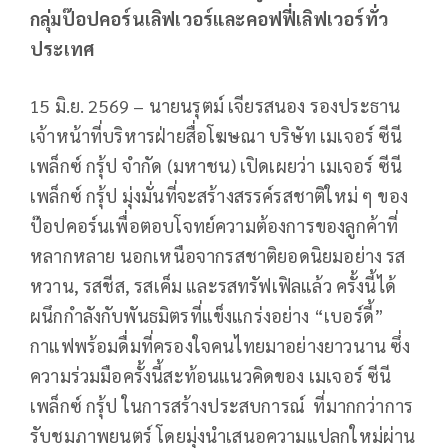
กลุ่มป๊อปคอร์นเลิฟเวอร์และคอฟฟี่เลิฟเวอร์ทั่ว
ประเทศ
15 มิ.ย. 2569 – นายนรุตม์ เจียรสนอง รองประธาน
เจ้าหน้าที่บริหารฝ่ายสื่อโฆษณา บริษัท เมเจอร์ ซีนี
เพล็กซ์ กรุ้ป จำกัด (มหาชน) เปิดเผยว่า เมเจอร์ ซีนี
เพล็กซ์ กรุ้ป มุ่งมั่นที่จะสร้างสรรค์รสชาติใหม่ ๆ ของ
ป๊อปคอร์นเพื่อตอบโจทย์ความต้องการของลูกค้าที่
หลากหลาย นอกเหนือจากรสชาติยอดนิยมอย่าง รส
หวาน, รสชีส, รสเค็ม และรสทรัฟเฟิลแล้ว ครั้งนี้ได้
ผนึกกำลังกับพันธมิตรที่แข็งแกร่งอย่าง “เบอร์ดี้”
กาแฟพร้อมดื่มที่ครองใจคนไทยมาอย่างยาวนาน ซึ่ง
ความร่วมมือครั้งนี้สะท้อนแนวคิดของ เมเจอร์ ซีนี
เพล็กซ์ กรุ้ป ในการสร้างประสบการณ์ ที่มากกว่าการ
รับชมภาพยนตร์ โดยมุ่งนำเสนอความแปลกใหม่ผ่าน