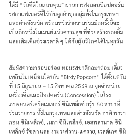
ได้มี “วันดีดีในแบบคุณ” ผ่านการส่งมอบป๊อปคอร์น
รสกาแฟเบอร์ดี้ให้กับลูกค้าทุกกลุ่มทั้งในกรุงเทพฯ
และต่างจังหวัด พร้อมหวังว่าความร่วมมือครั้งนี้จะ
เป็นอีกหนึ่งโมเมนต์แห่งความสุข ที่ช่วยสร้างรอยยิ้ม
และเติมเต็มช่วงเวลาดี ๆ ให้กับผู้บริโภคได้ในทุกวัน
สัมผัสความกรอบอร่อย หอมรสชาติกลมกล่อม เคี้ยว
เพลินไม่เหมือนใครกับ “Birdy Popcorn” ได้ตั้งแต่วัน
ที่ 15 มิถุนายน – 15 สิงหาคม 2569 ณ จุดจำหน่าย
เครื่องดื่มและป๊อปคอร์น (Concession) ในโรง
ภาพยนตร์เครือเมเจอร์ ซีนีเพล็กซ์ กรุ้ป 50 สาขาที่
ร่วมรายการ ทั้งในกรุงเทพและต่างจังหวัด อาทิ พารา
กอน ซีนีเพล็กซ์, เมกา ซีนีเพล็กซ์, เอสพลานาด ซีนี
เพล็กซ์ รัชดา และ งามวงศ์วาน-แคราย, เวสต์เกต ซีนี