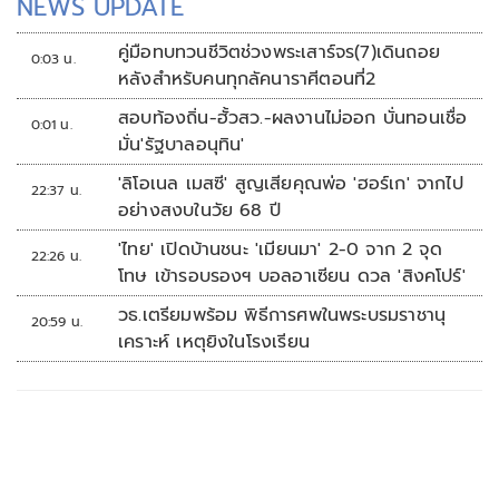
NEWS UPDATE
คู่มือทบทวนชีวิตช่วงพระเสาร์จร(7)เดินถอย
0:03 น.
หลังสำหรับคนทุกลัคนาราศีตอนที่2
สอบท้องถิ่น-ฮั้วสว.-ผลงานไม่ออก บั่นทอนเชื่อ
0:01 น.
มั่น'รัฐบาลอนุทิน'
'ลิโอเนล เมสซี' สูญเสียคุณพ่อ 'ฮอร์เก' จากไป
22:37 น.
อย่างสงบในวัย 68 ปี
'ไทย' เปิดบ้านชนะ 'เมียนมา' 2-0 จาก 2 จุด
22:26 น.
โทษ เข้ารอบรองฯ บอลอาเซียน ดวล 'สิงคโปร์'
วธ.เตรียมพร้อม พิธีการศพในพระบรมราชานุ
20:59 น.
เคราะห์ เหตุยิงในโรงเรียน