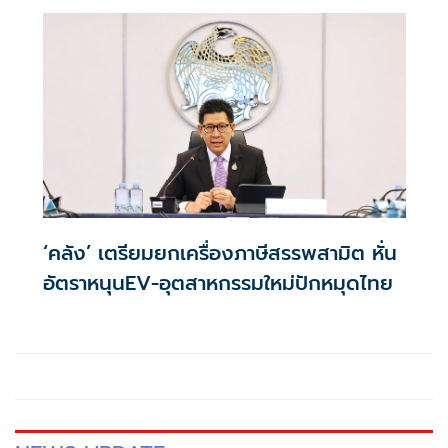
เหลือ 0.01% ต่อปี ตลอดอายุสัญญา
‘คลัง’ เตรียมยกเครื่องภาษีสรรพสามิต หั่น
อัตราหนุนEV-อุตสาหกรรมใหม่ปักหมุดไทย