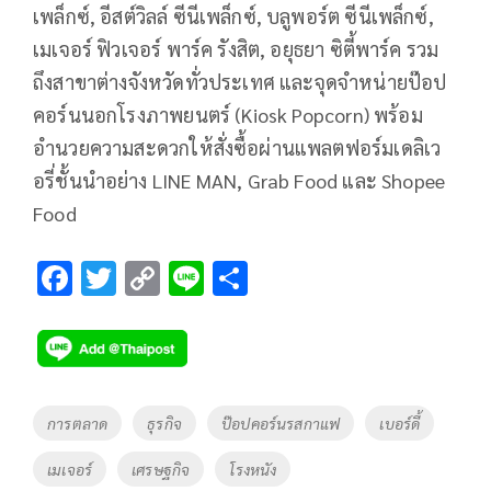
เพล็กซ์, อีสต์วิลล์ ซีนีเพล็กซ์, บลูพอร์ต ซีนีเพล็กซ์,
เมเจอร์ ฟิวเจอร์ พาร์ค รังสิต, อยุธยา ซิตี้พาร์ค รวม
ถึงสาขาต่างจังหวัดทั่วประเทศ และจุดจำหน่ายป๊อป
คอร์นนอกโรงภาพยนตร์ (Kiosk Popcorn) พร้อม
อำนวยความสะดวกให้สั่งซื้อผ่านแพลตฟอร์มเดลิเว
อรี่ชั้นนำอย่าง LINE MAN, Grab Food และ Shopee
Food
F
T
C
Li
S
ac
wi
o
n
h
e
tt
p
e
ar
b
er
y
e
o
Li
Tags
การตลาด
ธุรกิจ
ป๊อปคอร์นรสกาแฟ
เบอร์ดี้
o
n
เมเจอร์
เศรษฐกิจ
โรงหนัง
k
k