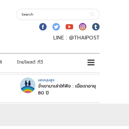
LINE : @THAIPOST
พ์
ไทยโพสต์ ทีวี
มองมุมสูง
จำเขามาเล่าให้ฟัง : เมื่อเราอายุ
80 ปี