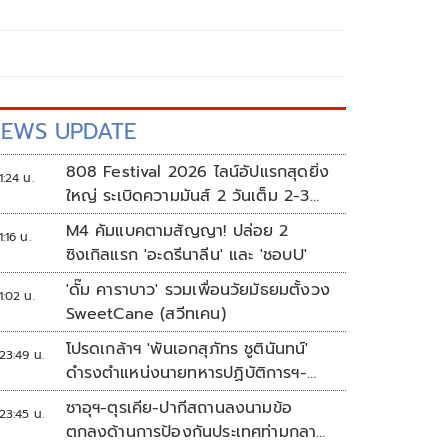
EWS UPDATE
808 Festival 2026 ไลน์อัปแรกสุดยิ่ง
1:24 น.
ใหญ่ ระเบิดความมันส์ 2 วันเต็ม 2-3
ต.ค.นี้
M4 คัมแบคตามสัญญา! ปล่อย 2
1:16 น.
ซิงเกิลแรก 'อะดรีนาลีน' และ 'ชอบU'
'ดั๊ม คาราบาว' รวมเพื่อนวัยมัธยมตั้งวง
1:02 น.
SweetCane (สวีทเคน)
โปรดเกล้าฯ 'พันเอกสุภัทร ชูตินันทน์'
23:49 น.
ดำรงตำแหน่งนายทหารปฏิบัติการฯ-
พระราชทานยศ 'พลตรี'
ซาอุฯ-ตุรเคีย-ปากีสถานลงนามข้อ
23:45 น.
ตกลงด้านการป้องกันประเทศท่ามกลาง