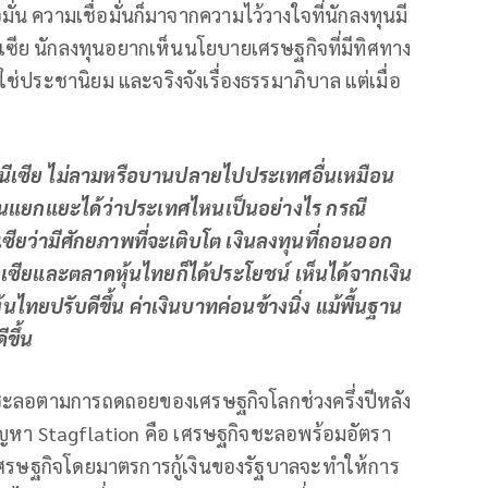
ั่น ความเชื่อมั่นก็มาจากความไว้วางใจที่นักลงทุนมี
เซีย นักลงทุนอยากเห็นนโยบายเศรษฐกิจที่มีทิศทาง
่ใช่ประชานิยม และจริงจังเรื่องธรรมาภิบาล แต่เมื่อ
โดนีเซีย ไม่ลามหรือบานปลายไปประเทศอื่นเหมือน
นแยกแยะได้ว่าประเทศไหนเป็นอย่างไร กรณี
เซียว่ามีศักยภาพที่จะเติบโต เงินลงทุนที่ถอนออก
อเซียและตลาดหุ้นไทยก็ได้ประโยชน์ เห็นได้จากเงิน
นไทยปรับดีขึ้น ค่าเงินบาทค่อนข้างนิ่ง แม้พื้นฐาน
ขึ้น
งชะลอตามการถดถอยของเศรษฐกิจโลกช่วงครึ่งปีหลัง
กิดปัญหา Stagflation คือ เศรษฐกิจชะลอพร้อมอัตรา
ตุ้นเศรษฐกิจโดยมาตรการกู้เงินของรัฐบาลจะทําให้การ