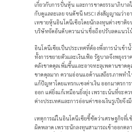
เกี่ยวกับการปั่นหุ้น และการขาดธรรมาภิบาล
กับดูแลละเลย จนดัชนี MSCI ส่งสัญญาณว่าอา
เทขายหุ้นอินโดนีเซียโดยนักลงทุนต่างชาติจ
บริษัทจัดอันดับความน่าเชื่อถือปรับลดแนวโ
อินโดนีเซียเป็นประเทศที่ต้องพึ่งการนําเข้า
ทั้งการขยายตัวและเงินเฟ้อ รัฐบาลจึงพยุงรา
คลังขาดดุลเพิ่มขึ้นและอาจทะลุเพดานขาดดุล
ขาดดุลมาก ความอ่อนแอด้านเสถียรภาพทำให้
แก้ปัญหาโดยแทรกเเซงค่าเงิน ออกมาตรการ
ออก แต่ยิ่งแก้เหมือนยิ่งยุ่ง เพราะเน้นที่
ต่างประเทศและการอ่อนค่าของเงินรูเปียจึงมีต
เหตุการณ์ในอินโดนีเซียชี้ชัดว่าเศรษฐกิจที
ผิดพลาด เพราะนักลงทุนสามารถเข้าออกตลาดกา