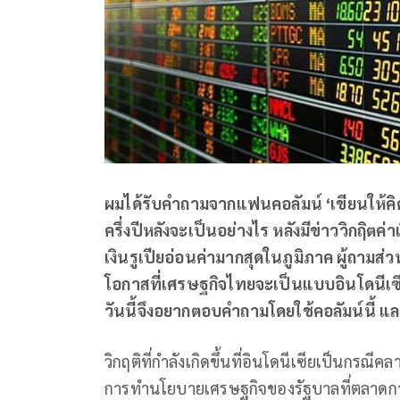
ผมได้รับคําถามจากแฟนคอลัมน์ ‘เขียนให้ค
ครึ่งปีหลังจะเป็นอย่างไร หลังมีข่าววิกฤิตค่
เงินรูเปียอ่อนค่ามากสุดในภูมิภาค ผู้ถามส่ว
โอกาสที่เศรษฐกิจไทยจะเป็นแบบอินโดนีเซียใน
วันนี้จึงอยากตอบคำถามโดยใช้คอลัมน์นี้ และ
วิกฤติที่กําลังเกิดขึ้นที่อินโดนีเซียเป็นกรณ
การทํานโยบายเศรษฐกิจของรัฐบาลที่ตลาดการ