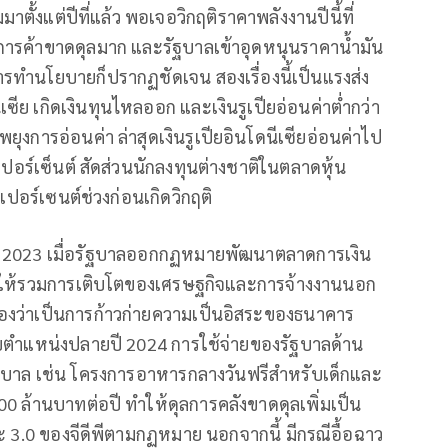
ตั้งแต่ปีที่แล้ว พอเจอวิกฤติราคาพลังงานปีนี้ที่
ลการค้าขาดดุลมาก และรัฐบาลเข้าอุดหนุนราคานํ้ามัน
ำนโยบายก็ปรากฏชัดเจน สองเรื่องนี้เป็นแรงส่ง
ีย เกิดเงินทุนไหลออก และเงินรูเปียอ่อนค่าตํ่ากว่า
ยุงการอ่อนค่า ล่าสุดเงินรูเปียอินโดนีเซียอ่อนค่าไป
 เปอร์เซ็นต์ สัดส่วนนักลงทุนต่างชาติในตลาดหุ้น
เปอร์เซนต์ช่วงก่อนเกิดวิกฤติ
แต่ปี 2023 เมื่อรัฐบาลออกกฏหมายพัฒนาตลาดการเงิน
งให้รวมการเติบโตของเศรษฐกิจและการจ้างงานนอก
มองว่าเป็นการก้าวก่ายความเป็นอิสระของธนาคาร
บตำแหน่งปลายปี 2024 การใช้จ่ายของรัฐบาลด้าน
ฐบาล เช่น โครงการอาหารกลางวันฟรีสำหรับเด็กและ
000 ล้านบาทต่อปี ทำให้ดุลการคลังขาดดุลเพิ่มเป็น
ะ 3.0 ของจีดีพีตามกฏหมาย นอกจากนี้ มีกรณีอื้อฉาว