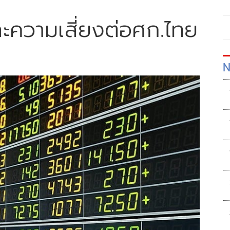
ละความเสี่ยงต่อศก.ไทย
N