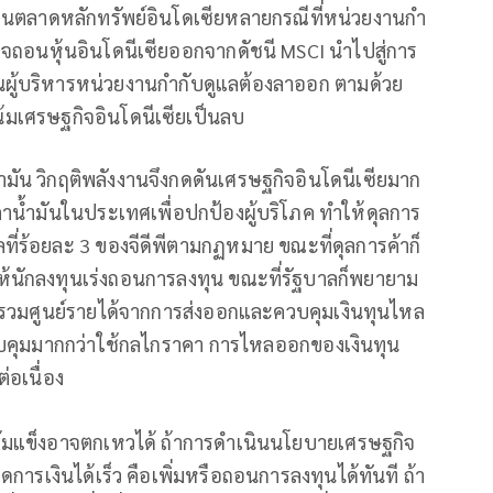
ในตลาดหลักทรัพย์อินโดเซียหลายกรณีที่หน่วยงานกํา
จถอนหุ้นอินโดนีเซียออกจากดัชนี MSCI นำไปสู่การ
นผู้บริหารหน่วยงานกํากับดูแลต้องลาออก ตามด้วย
น้มเศรษฐกิจอินโดนีเซียเป็นลบ
น้ำมัน วิกฤติพลังงานจึงกดดันเศรษฐกิจอินโดนีเซียมาก
คาน้ำมันในประเทศเพื่อปกป้องผู้บริโภค ทำให้ดุลการ
ที่ร้อยละ 3 ของจีดีพีตามกฏหมาย ขณะที่ดุลการค้าก็
นักลงทุนเร่งถอนการลงทุน ขณะที่รัฐบาลก็พยายาม
รวมศูนย์รายได้จากการส่งออกและควบคุมเงินทุนไหล
จะควบคุมมากกว่าใช้กลไกราคา การไหลออกของเงินทุน
่อเนื่อง
่เข้มแข็งอาจตกเหวได้ ถ้าการดำเนินนโยบายเศรษฐกิจ
รเงินได้เร็ว คือเพิ่มหรือถอนการลงทุนได้ทันที ถ้า