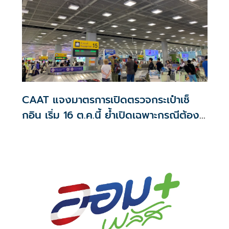
CAAT แจงมาตรการเปิดตรวจกระเป๋าเช็
กอิน เริ่ม 16 ต.ค.นี้ ย้ำเปิดเฉพาะกรณีต้อง
สงสัย