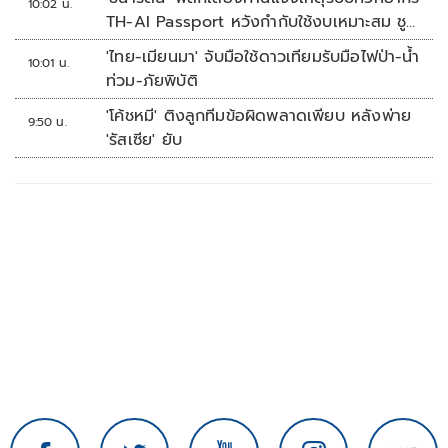
10:02 น.
TH-AI Passport หวังกำกับใช้งบเหมาะสม ชู
จุดเด่นคนไทยได้ใช้ AI ระดับโปร ลดเหลื่อมล้ำ
'ไทย-เมียนมา' จับมือใช้ดาวเทียมรับมือไฟป่า-น้ำ
10:01 น.
ทางเทคโนโลยี เซฟงบไปกว่า900ล้าน เชื่อหาก
ท่วม-ภัยพิบัติ
ใช้เต็มที่เอกชนขาดทุนย่อยยับ
'โค้ชหมี' ติงลูกทีมข้อผิดพลาดเพียบ หลังพ่าย
9:50 น.
'รัสเซีย' ยับ