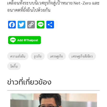
เคลื่อนทั้งระบบนิเวศธุรกิจสู่เป้าหมาย Net-Zero และ
อนาคตที่ยั่งยืนไปด้วยกัน
F
T
C
Li
S
ac
wi
o
n
h
e
tt
p
e
ar
b
er
y
e
o
Li
Tags
ความยั่งยืน
ธุรกิจ
เศรษฐกิจ
เศรษฐกิจสีเขียว
o
n
ไดกิ้น
k
k
ข่าวที่เกี่ยวข้อง