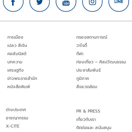
การเมือง
กรองสถานการณ์
เปลว สีเงิน
วาไรตี้
คอลัมนิสต์
กีฬา
บทความ
ท่องเที่ยว – ศิลปวัฒนธรรม
เศรษฐกิจ
ประชาสัมพันธ์
ข่าวพระราชสำนัก
ภูมิภาค
หนังสือพิมพ์
สิ่งแวดล้อม
ต่างประเทศ
PR & PRESS
อาชญากรรม
เกี่ยวกับเรา
X-CITE
ติดต่อและ สนับสนุน