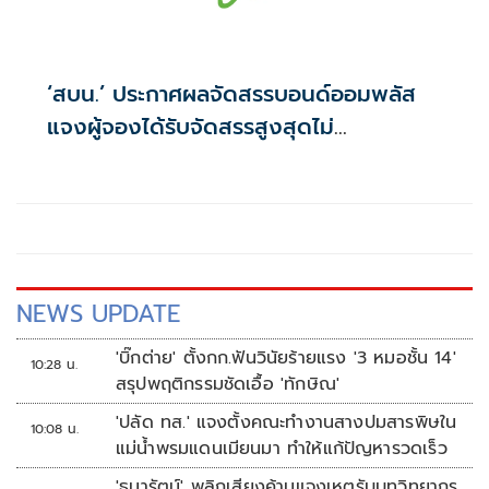
‘สบน.’ ประกาศผลจัดสรรบอนด์ออมพลัส
แจงผู้จองได้รับจัดสรรสูงสุดไม่
เกิน117,000บาท
NEWS UPDATE
'บิ๊กต่าย' ตั้งกก.ฟันวินัยร้ายแรง '3 หมอชั้น 14'
10:28 น.
สรุปพฤติกรรมชัดเอื้อ 'ทักษิณ'
'ปลัด ทส.' แจงตั้งคณะทำงานสางปมสารพิษใน
10:08 น.
แม่น้ำพรมแดนเมียนมา ทำให้แก้ปัญหารวดเร็ว
'ธนารัตน์' พลิกเสียงค้านแจงเหตุรับบทวิทยากร