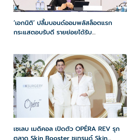
‘เอกนิติ’ ปลื้มบอนด์ออมพลัสล็อตแรก
กระแสตอบรับดี รายย่อยได้รับ
จัดสรร2.2หมื่นคน เปิดจองรอบใหม่ก.ย.นี้
เซเลบ เมดิคอล เปิดตัว OPÉRA REV รุก
ตลาด Skin Booster ชูเทรนด์ Skin