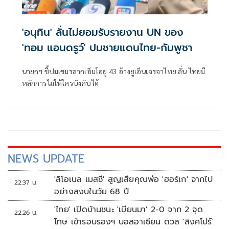
'อนุทิน' ลั่นไม่ยอมรับรายงาน UN ของ
'ทอม แอนดรูว์' ปมชายแดนไทย-กัมพูชา
นายกฯ ชี้ปมเขมรลากเอ็มโอยู 43 อ้างยูเอ็นเจรจาไทย ลั่น ไทยมี
หลักการไม่ให้ใครบังคับได้
NEWS UPDATE
'ลิโอเนล เมสซี' สูญเสียคุณพ่อ 'ฮอร์เก' จากไป
22:37 น.
อย่างสงบในวัย 68 ปี
'ไทย' เปิดบ้านชนะ 'เมียนมา' 2-0 จาก 2 จุด
22:26 น.
โทษ เข้ารอบรองฯ บอลอาเซียน ดวล 'สิงคโปร์'