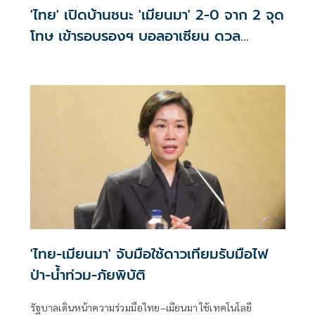
'ไทย' เปิดบ้านชนะ 'เมียนมา' 2-0 จาก 2 จุด
โทษ เข้ารอบรองฯ บอลอาเซียน ดวล
'สิงคโปร์'
'ไทย-เมียนมา' จับมือใช้ดาวเทียมรับมือไฟ
ป่า-น้ำท่วม-ภัยพิบัติ
รัฐบาลเดินหน้าความร่วมมือไทย–เมียนมา ใช้เทคโนโลยี