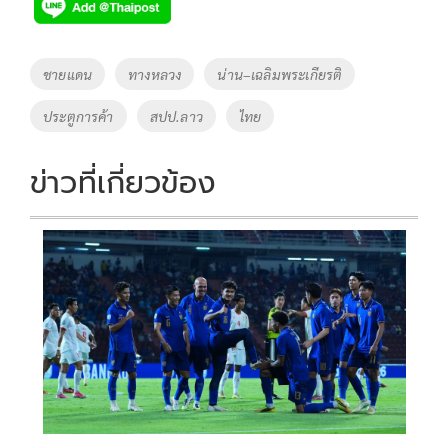
e
tt
p
e
ar
b
er
y
e
o
Li
Tags
ชายแดน
ทางหลวง
น่าน–เฉลิมพระเกียรติ
o
n
ประตูการค้า
สปป.ลาว
ไทย
k
k
ข่าวที่เกี่ยวข้อง