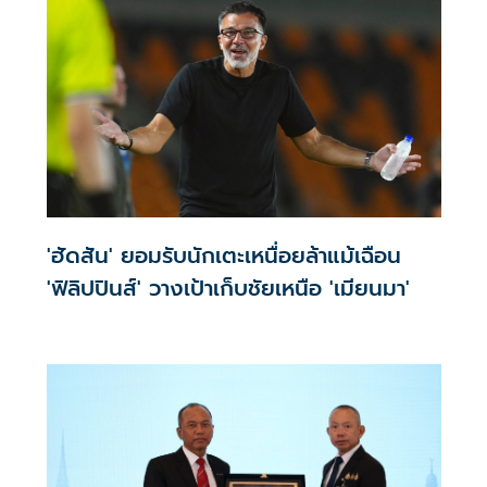
'ฮัดสัน' ยอมรับนักเตะเหนื่อยล้าแม้เฉือน
'ฟิลิปปินส์' วางเป้าเก็บชัยเหนือ 'เมียนมา'