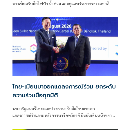
ดาวเทียมรับมือไฟป่า น้ำท่วม และดูแลทรัพยากรธรรมชาติ
ชายแดน ยกระดับการจัดการภัยพิบัติและสิ่งแวดล้อมร่วมกัน
ไทย-เมียนมาออกแถลงการณ์ร่วม ยกระดับ
ความร่วมมือทุกมิติ
นายกรัฐมนตรีไทยและประธานาธิบดีเมียนมาออก
แถลงการณ์ร่วมภายหลังการหารือทวิภาคี ยืนยันเดินหน้าขยาย
ความร่วมมือด้านความมั่นคง เศรษฐกิจ การค้าชายแดน การ
ปราบปรามอาชญากรรมข้ามชา