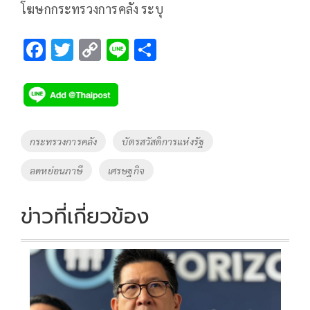
โฆษกกระทรวงการคลัง ระบุ
F
T
C
Li
S
ac
wi
o
n
h
e
tt
p
e
ar
b
er
y
e
o
Li
Tags
กระทรวงการคลัง
บัตรสวัสดิการแห่งรัฐ
o
n
ลดหย่อนภาษี
เศรษฐกิจ
k
k
ข่าวที่เกี่ยวข้อง