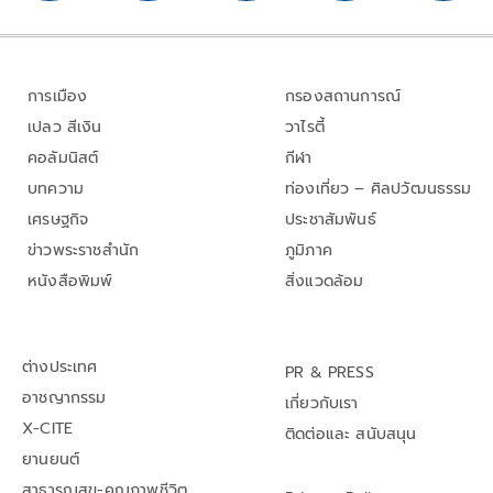
การเมือง
กรองสถานการณ์
เปลว สีเงิน
วาไรตี้
คอลัมนิสต์
กีฬา
บทความ
ท่องเที่ยว – ศิลปวัฒนธรรม
เศรษฐกิจ
ประชาสัมพันธ์
ข่าวพระราชสำนัก
ภูมิภาค
หนังสือพิมพ์
สิ่งแวดล้อม
ต่างประเทศ
PR & PRESS
อาชญากรรม
เกี่ยวกับเรา
X-CITE
ติดต่อและ สนับสนุน
ยานยนต์
สาธารณสุข-คุณภาพชีวิต