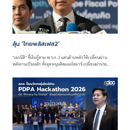
ลุ้น ‘ไทยพลัสเฟส2’
"เอกนิติ" ชี้เงินกู้ตาม พ.ร.ก. 2 แสนล้านหลัง ใช้เปลี่ยนผ่าน
พลังงานเป็นหลัก ทั้งอุดหนุนติดแผงโซลาร์-เปลี่ยนผ่านรถ
โดยสารเป็น EV ส่วนเงินกู้ 2 แสนล้านแรกเหลือ 4 หมื่นล้าน
พร้อมให้ใช้กับไทยเที่ยวไทยพลัส ส่วนไทยช่วยไทยพลัส เฟส 2
รอประเมินความเหมาะสม นายกฯ เผยจะพยายาม