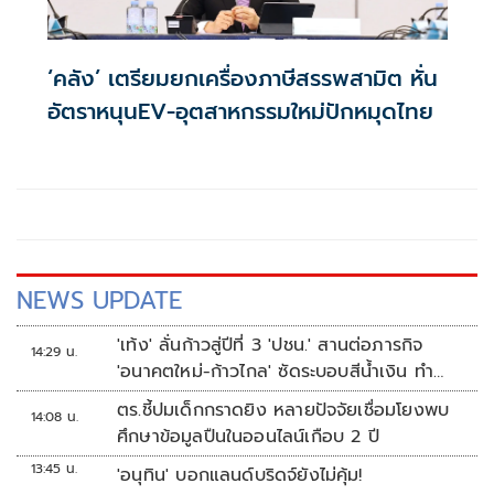
‘คลัง’ เตรียมยกเครื่องภาษีสรรพสามิต หั่น
อัตราหนุนEV-อุตสาหกรรมใหม่ปักหมุดไทย
NEWS UPDATE
'เท้ง' ลั่นก้าวสู่ปีที่ 3 'ปชน.' สานต่อภารกิจ
14:29 น.
'อนาคตใหม่-ก้าวไกล' ซัดระบอบสีน้ำเงิน ทำ
หลักนิติรัฐ-นิติธรรมสั่นคลอน
ตร.ชี้ปมเด็กกราดยิง หลายปัจจัยเชื่อมโยงพบ
14:08 น.
ศึกษาข้อมูลปืนในออนไลน์เกือบ 2 ปี
13:45 น.
'อนุทิน' บอกแลนด์บริดจ์ยังไม่คุ้ม!