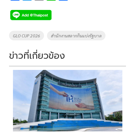
ac
wi
o
n
h
e
tt
p
e
ar
b
er
y
e
o
Li
Tags
GLO CUP 2026
สำนักงานสลากกินแบ่งรัฐบาล
o
n
k
k
ข่าวที่เกี่ยวข้อง