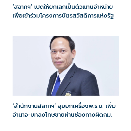
‘สลากฯ’ เปิดให้ยกเลิกเป็นตัวแทนจำหน่าย
เพื่อเข้าร่วมโครงการบัตรสวัสดิการแห่งรัฐ
‘สำนักงานสลากฯ’ ลุยยกเครื่องพ.ร.บ. เพิ่ม
อำนาจ-บทลงโทษขายผ่านช่องทางผิดกม.