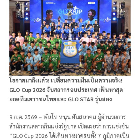
โอกาสมาถึงแล้ว! เปลี่ยนความฝันเป็นความจริง!
GLO Cup 2026
จับสลากรอบประเทศ เฟ้นหาสุด
ยอดทีมเยาวชนไทยและ GLO STAR
รุ่นสอง
9 ก.ค. 2569 – พันโท หนุน ศันสนาคม ผู้อำนวยการ
สำนักงานสลากกินแบ่งรัฐบาล เปิดเผยว่า การแข่งขัน
“GLO Cup 2026 ได้เดินทางมาครบทั้ง 7 ภูมิภาคเป็น