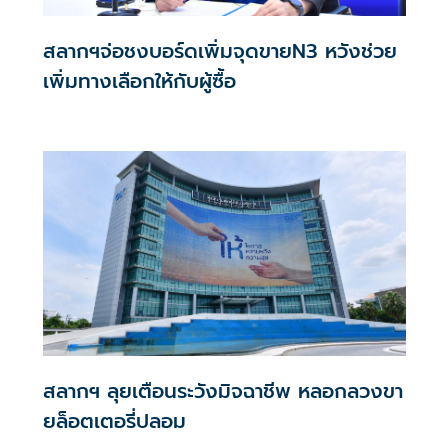
สลากฯจ่อชงบอร์ดเพิ่มจุดขายN3 หวังช่วย
เพิ่มทางเลือกให้กับผู้ซื้อ
สลากฯ ลุยเตือนระวังมิจฉาชีพ หลอกลวงขา
ยล็อตเตอรี่ปลอม