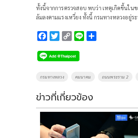
ทั้งนี้จากการตรวจสอบ พบว่า เหตุเกิดขึ้นในข
ล้มลงตามแรงเหวี่ยง ทั้งนี้ กรมทางหลวงอยู่ร
F
T
C
Li
S
ac
wi
o
n
h
e
tt
p
e
ar
b
er
y
e
o
Li
Tags
กรมทางหลวง
คมนาคม
ถนนพระราม 2
o
n
k
k
ข่าวที่เกี่ยวข้อง