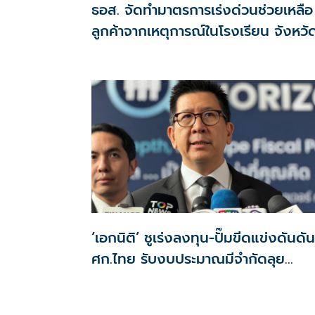
ธอส. จัดทำมาตรการเร่งด่วนช่วยเหลือ
ลูกค้าจากเหตุการณ์ในโรงเรียน จังหวั
นนทบุรี กรณีเสียชีวิตหรือทุพพลภาพ
ดอกเบี้ยเหลือ 0.01% ต่อปี ตลอดอายุ
สัญญา
‘เอกนิติ’ ชูเร่งลงทุน-ปั๊มขีดแข่งดันดัน
ศก.ไทย รับงบประมาณมีจำกัดลุย
งัด5Tปูพรมโตยาว