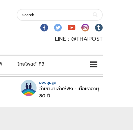
LINE : @THAIPOST
พ์
ไทยโพสต์ ทีวี
มองมุมสูง
จำเขามาเล่าให้ฟัง : เมื่อเราอายุ
80 ปี