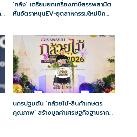
‘คลัง’ เตรียมยกเครื่องภาษีสรรพสามิต
ด
หั่นอัตราหนุนEV-อุตสาหกรรมใหม่ปัก
ลด
หมุดไทย
นครปฐมดัน ‘กล้วยไม้-สินค้าเกษตร
คุณภาพ’ สร้างมูลค่าเศรษฐกิจฐานราก
ตั้งเป้าเงินสะพัด 10 ล้านบาท