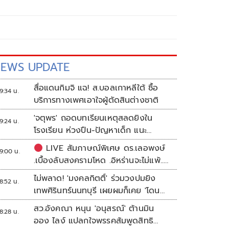
EWS UPDATE
สื่อแดนกิมจิ แฉ! ส.บอลเกาหลีใต้ ซื้อ
9:34 น.
บริการทางเพศเอาใจผู้ตัดสินต่างชาติ
'จตุพร' ถอดบทเรียนเหตุสลดยิงใน
9:24 น.
โรงเรียน ห่วงปืน-ปัญหาเด็ก แนะ
ศธ.เร่งอุดช่องโหว่
LIVE สัมภาษณ์พิเศษ ดร.เลอพงษ์
9:00 น.
.เบื้องลับสงครามโหด .อิหร่านจะไม่แพ้..
.ระเบียบโลกใหม่ในตะวันออกกลาง…. |
ไม่พลาด! 'มงคลกิตติ์' ร่วมวงปมยิง
8:52 น.
อิสรภาพแห่งความคิด กับ..สำราญ รอด
เทพศิรินทร์นนทบุรี เผยผมก็เคย 'โดน
เพชร
เล่น'
สว.อังคณา หนุน 'อนุสรณ์' ต้านมิน
8:28 น.
ออง ไลง์ แปลกใจพรรคส้มพูดสิทธิ