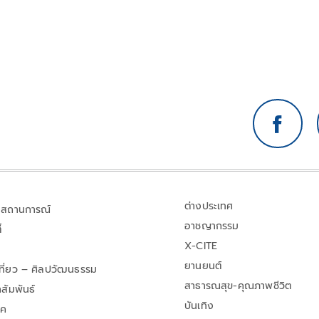
ต่างประเทศ
สถานการณ์
อาชญากรรม
้
X-CITE
ยานยนต์
เที่ยว – ศิลปวัฒนธรรม
สาธารณสุข-คุณภาพชีวิต
สัมพันธ์
บันเทิง
าค