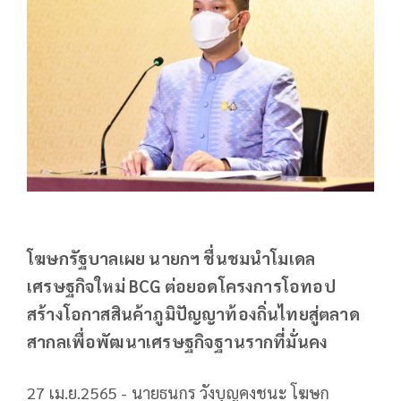
โฆษกรัฐบาลเผย นายกฯ ชื่นชมนำโมเดล
เศรษฐกิจใหม่ BCG ต่อยอดโครงการโอทอป
สร้างโอกาสสินค้าภูมิปัญญาท้องถิ่นไทยสู่ตลาด
สากลเพื่อพัฒนาเศรษฐกิจฐานรากที่มั่นคง
27 เม.ย.2565 - นายธนกร วังบุญคงชนะ โฆษก