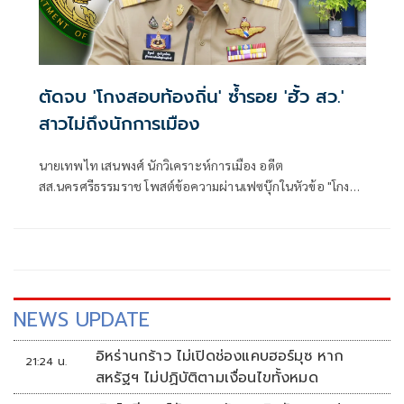
ตัดจบ 'โกงสอบท้องถิ่น' ซ้ำรอย 'ฮั้ว สว.'
สาวไม่ถึงนักการเมือง
นายเทพไท เสนพงศ์ นักวิเคราะห์การเมือง อดีต
สส.นครศรีธรรมราช โพสต์ข้อความผ่านเฟซบุ๊กในหัวข้อ "โกง
สว.-โกงสอบท้องถิ่น ตัดจบ ไม่ถึงนักการเมือง โดยระบุว่า
NEWS UPDATE
อิหร่านกร้าว ไม่เปิดช่องแคบฮอร์มุซ หาก
21:24 น.
สหรัฐฯ ไม่ปฏิบัติตามเงื่อนไขทั้งหมด