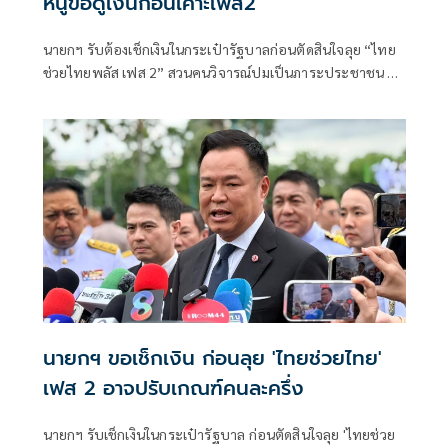
หนูขอดูเงินก่อนเคาะเฟส2
นายกฯ รับต้องเช็กเงินในกระเป๋ารัฐบาลก่อนตัดสินใจลุย “ไทย
ช่วยไทยพลัส เฟส 2” สวนคนวิจารณ์ปมเป็นภาระประชาชน ชี้
การค้า-จีดีพีพุ่งไม่พูดถึง “ศุภจี” รอถก “เอกนิติ” ดันไทยเที่ยว
ไทยพลัสหรือไม่
นายกฯ ขอเช็กเงิน ก่อนลุย 'ไทยช่วยไทย'
เฟส 2 อาจปรับเกณฑ์คนละครึ่ง
นายกฯ รับเช็กเงินในกระเป๋ารัฐบาล ก่อนตัดสินใจลุย 'ไทยช่วย