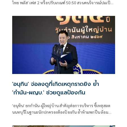
ไทย พลัส' เฟส 2 หรือปรับเกณฑ์ 50:50 สวนคนวิจารณ์ปมเป็น
ภาระประชาชน ชี้การค้า-จีดีพี พุ่งไม่พูดถึง ยันสถานะคลังยัง
แข็งแรง
'อนุทิน' จ่อลงดูที่เกิดเหตุกราดยิง ย้ำ
'กำนัน-ผญบ.' ช่วยดูแลป้องกัน
'อนุทิน' ยกกำนัน-ผู้ใหญ่บ้าน สำคัญต่อการบริหาร ชี้เหตุสลด
นนทบุรีในฐานะนักปกครองต้องป้องกัน ย้ำห้ามพกปืน ล้อม
คอกแล้วแต่ยังเล็ดลอดได้ ขอร่วมมือดูแลพื้นที่เข้ม เตรียมรุดลงดู
ที่เกิดเหตุ