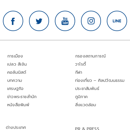
การเมือง
กรองสถานการณ์
เปลว สีเงิน
วาไรตี้
คอลัมนิสต์
กีฬา
บทความ
ท่องเที่ยว – ศิลปวัฒนธรรม
เศรษฐกิจ
ประชาสัมพันธ์
ข่าวพระราชสำนัก
ภูมิภาค
หนังสือพิมพ์
สิ่งแวดล้อม
ต่างประเทศ
PR & PRESS