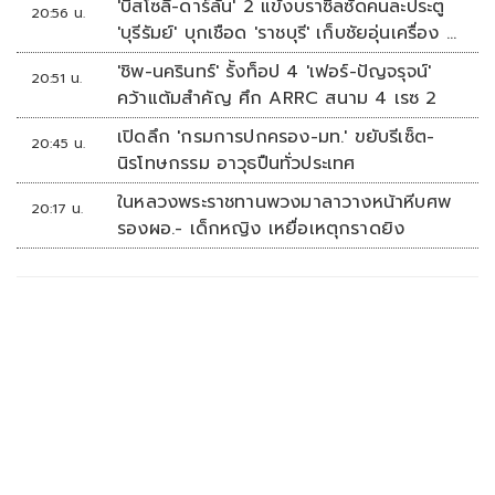
'บิสโซลี-ดาร์ลัน' 2 แข้งบราซิลซัดคนละประตู
20:56 น.
'บุรีรัมย์' บุกเชือด 'ราชบุรี' เก็บชัยอุ่นเครื่อง 4
นัดรวด
'ชิพ-นครินทร์' รั้งท็อป 4 'เฟอร์-ปัญจรุจน์'
20:51 น.
คว้าแต้มสำคัญ ศึก ARRC สนาม 4 เรซ 2
เปิดลึก 'กรมการปกครอง-มท.' ขยับรีเซ็ต-
20:45 น.
นิรโทษกรรม อาวุธปืนทั่วประเทศ
ในหลวงพระราชทานพวงมาลาวางหน้าหีบศพ
20:17 น.
รองผอ.- เด็กหญิง เหยื่อเหตุกราดยิง