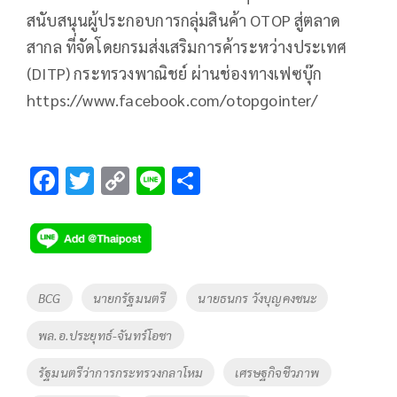
สนับสนุนผู้ประกอบการกลุ่มสินค้า OTOP สู่ตลาด
สากล ที่จัดโดยกรมส่งเสริมการค้าระหว่างประเทศ
(DITP) กระทรวงพาณิชย์ ผ่านช่องทางเฟซบุ๊ก
https://www.facebook.com/otopgointer/
F
T
C
Li
S
ac
wi
o
n
h
e
tt
p
e
ar
b
er
y
e
o
Li
Tags
BCG
นายกรัฐมนตรี
นายธนกร วังบุญคงชนะ
o
n
พล.อ.ประยุทธ์-จันทร์โอชา
k
k
รัฐมนตรีว่าการกระทรวงกลาโหม
เศรษฐกิจชีวภาพ