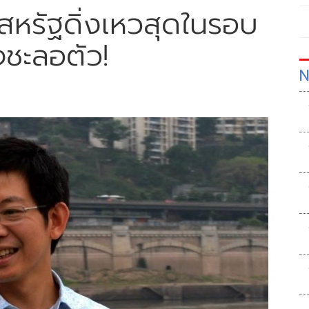
ุ้นสหรัฐดิ่งเหวสุดในรอบ
จชะลอตัว!
N