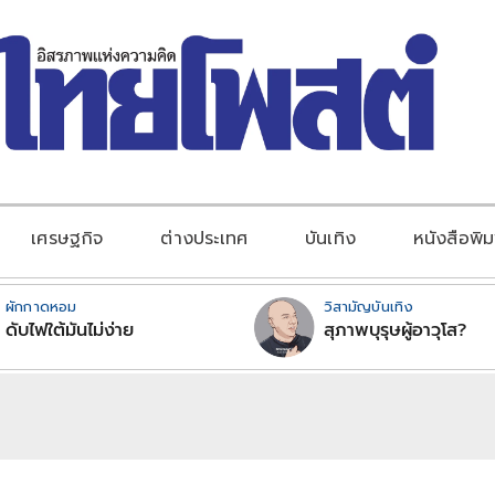
เศรษฐกิจ
ต่างประเทศ
บันเทิง
หนังสือพิม
ผักกาดหอม
วิสามัญบันเทิง
ดับไฟใต้มันไม่ง่าย
สุภาพบุรุษผู้อาวุโส?