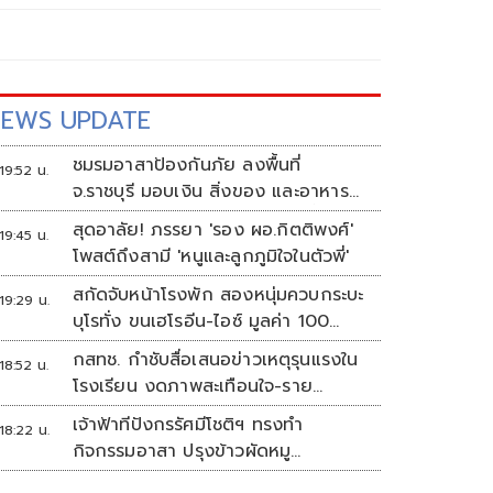
EWS UPDATE
ชมรมอาสาป้องกันภัย ลงพื้นที่
19:52 น.
จ.ราชบุรี มอบเงิน สิ่งของ และอาหาร
กลางวัน แก่โรงเรียนบ้านหนองน้ำใส
สุดอาลัย! ภรรยา 'รอง ผอ.กิตติพงศ์'
19:45 น.
โพสต์ถึงสามี 'หนูและลูกภูมิใจในตัวพี่'
สกัดจับหน้าโรงพัก สองหนุ่มควบกระบะ
19:29 น.
บุโรทั่ง ขนเฮโรอีน-ไอซ์ มูลค่า 100
ล้าน
กสทช. กำชับสื่อเสนอข่าวเหตุรุนแรงใน
18:52 น.
โรงเรียน งดภาพสะเทือนใจ-ราย
ละเอียดเสี่ยงเลียนแบบ
เจ้าฟ้าทีปังกรรัศมีโชติฯ ทรงทำ
18:22 น.
กิจกรรมอาสา ปรุงข้าวผัดหมู
พระราชทานประชาชน