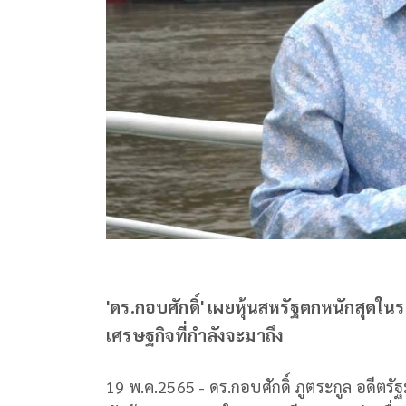
'ดร.กอบศักดิ์' เผยหุ้นสหรัฐตกหนักสุ
เศรษฐกิจที่กำลังจะมาถึง
19 พ.ค.2565 - ดร.กอบศักดิ์ ภูตระกูล อดีต