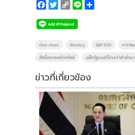
F
T
C
Li
S
ac
wi
o
n
h
e
tt
p
e
ar
b
er
y
e
o
Li
Tags
Dow Jones
Nasdaq
S&P 500
การชะล
o
n
ดัชนีตลาดหลักทรัพย์
อดีตรัฐมนตรีประจำสำนักนา
k
k
ข่าวที่เกี่ยวข้อง