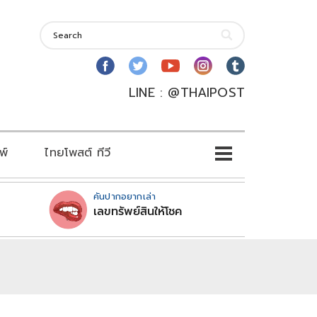
LINE : @THAIPOST
พ์
ไทยโพสต์ ทีวี
คันปากอยากเล่า
เลขทรัพย์สินให้โชค