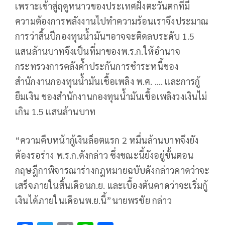
เพราะเข้าสู่ฤดูหนาวของประเทศฝั่งตะวันตกที่มี
ความต้องการพลังงานไปทำความร้อนเราจึงประมาณ
การว่าสิ้นปีกองทุนน้ำมันฯอาจจะติดลบระดับ 1.5
แสนล้านบาทจึงเป็นที่มาของพ.ร.ก.ให้อำนาจ
กระทรวงการคลังค้ำประกันการชำระหนี้ของ
สำนักงานกองทุนน้ำมันเชื้อเพลิง พ.ศ. …. และการกู้
ยืมเงิน ของสำนักงานกองทุนน้ำมันเชื้อเพลิงวงเงินไม่
เกิน 1.5 แสนล้านบาท
“ความคืบหน้ากู้เงินล็อตแรก 2 หมื่นล้านบาทจึงยัง
ต้องรอร่าง พ.ร.ก.ดังกล่าว ซึ่งขณะนี้ยังอยู่ขั้นตอน
กฤษฎีกาพิจารณาร่างกฎหมายฉบับดังกล่าวคาดว่าจะ
เสร็จภายในสิ้นเดือนก.ย. และเบื้องต้นคาดว่าจะเริ่มกู้
เงินได้ภายในเดือนพ.ย.นี้”นายพรชัย กล่าว