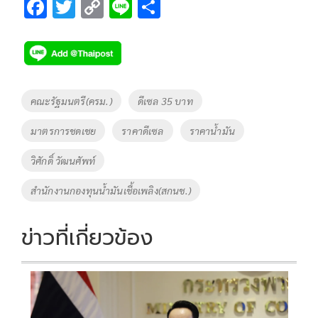
F
T
C
Li
S
ac
wi
o
n
h
e
tt
p
e
ar
b
er
y
e
o
Li
Tags
คณะรัฐมนตรี(ครม.)
ดีเซล 35 บาท
o
n
มาตรการชดเชย
ราคาดีเซล
ราคาน้ำมัน
k
k
วิศักดิ์ วัฒนศัพท์
สำนักงานกองทุนน้ำมันเชื้อเพลิง(สกนช.)
ข่าวที่เกี่ยวข้อง