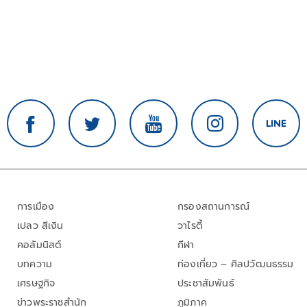
การเมือง
กรองสถานการณ์
เปลว สีเงิน
วาไรตี้
คอลัมนิสต์
กีฬา
บทความ
ท่องเที่ยว – ศิลปวัฒนธรรม
เศรษฐกิจ
ประชาสัมพันธ์
ข่าวพระราชสำนัก
ภูมิภาค