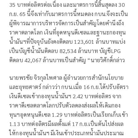
35 บาทต่อลิตรต่อเนื่อง และมาตรการนี้สิ้นสุดลง 30
ก.ย. 65 นี้จึงเท่ากับมาตรการนี้หมดลง กบน.จึงจะเป็น
ผู้พิจารณาการบริหารจัดการเป็นสำคัญโดยคำนึงถึง
ราคาตลาดโลก เงินที่อุดหนุนดีเซลและฐานะกองทุน
น้ำมันฯที่ปัจจุบันยังคงติดลบ 123,601 ล้านบาทแบ่ง
เป็นบัญชีน้ำมันติดลบ 82,534 ล้านบาท บัญชีLPG
ติดลบ 42,067 ล้านบาทเป็นสำคัญ “นายวิศักดิ์กล่าว
นายพรชัย จิรกุลไพศาล ผู้อำนวยการสำนักนโยบาย
และยุทธศาตร์ กล่าวว่า กบน.เมื่อ 16 ก.ย.ได้ปรับอัตรา
เงินดีเซลเข้ากองทุนน้ำมันฯ 2.42 บาทต่อลิตร จาก
ราคาดีเซลตลาดโลกปรับตัวลดลงส่งผลให้เดิมกอง
ทุนฯอุดหนุนดีเซล 1.29 บาทต่อลิตรเป็นเรียกเก็บเข้า
1.13 บาทต่อลิตรมีผลตั้งแต่ 17 ก.ย.เป็นต้นไปส่งผล
ให้กองทุนน้ำมันฯ มีเงินเข้าประเภทน้ำมันประมาณ