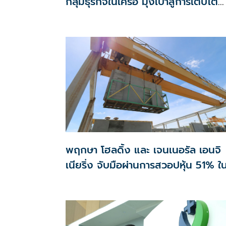
กลุ่มธุรกิจในเครือ มุ่งเป้าสู่การเติบโต
อย่างยั่งยืนและมั่นคง
พฤกษา โฮลดิ้ง และ เจนเนอรัล เอนจิ
เนียริ่ง จับมือผ่านการสวอปหุ้น 51% ใ
อินโน พรีคาสท์