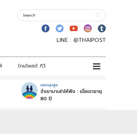
LINE : @THAIPOST
พ์
ไทยโพสต์ ทีวี
มองมุมสูง
จำเขามาเล่าให้ฟัง : เมื่อเราอายุ
80 ปี