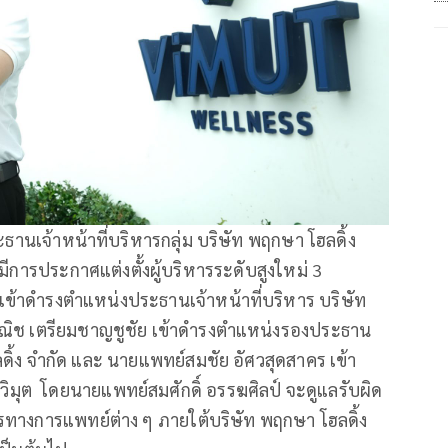
ธานเจ้าหน้าที่บริหารกลุ่ม บริษัท พฤกษา โฮลดิ้ง
มีการประกาศแต่งตั้งผู้บริหารระดับสูงใหม่ 3
 เข้าดำรงตำแหน่งประธานเจ้าหน้าที่บริหาร บริษัท
วาณิช เตรียมชาญชูชัย เข้าดำรงตำแหน่งรองประธาน
ลดิ้ง จำกัด และ นายแพทย์สมชัย อัศวสุดสาคร เข้า
มุต โดยนายแพทย์สมศักดิ์ อรรฆศิลป์ จะดูแลรับผิด
รทางการแพทย์ต่าง ๆ ภายใต้บริษัท พฤกษา โฮลดิ้ง