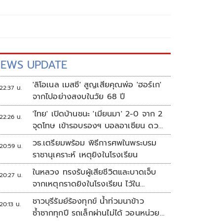
EWS UPDATE
'ลิโอเนล เมสซี' สูญเสียคุณพ่อ 'ฮอร์เก'
22:37 น.
จากไปอย่างสงบในวัย 68 ปี
'ไทย' เปิดบ้านชนะ 'เมียนมา' 2-0 จาก 2
22:26 น.
จุดโทษ เข้ารอบรองฯ บอลอาเซียน ดวล
'สิงคโปร์'
วธ.เตรียมพร้อม พิธีการศพในพระบรม
20:59 น.
ราชานุเคราะห์ เหตุยิงในโรงเรียน
ในหลวง ทรงรับผู้เสียชีวิตและบาดเจ็บ
20:27 น.
จากเหตุกราดยิงในโรงเรียน ไว้ใน
พระบรมราชานุเคราะห์
ชาวบุรีรัมย์ร้องทุกข์ น้ำท่วมนาข้าว
20:13 น.
ซ้ำซากทุกปี รถเล็กผ่านไม่ได้ วอนหน่วย