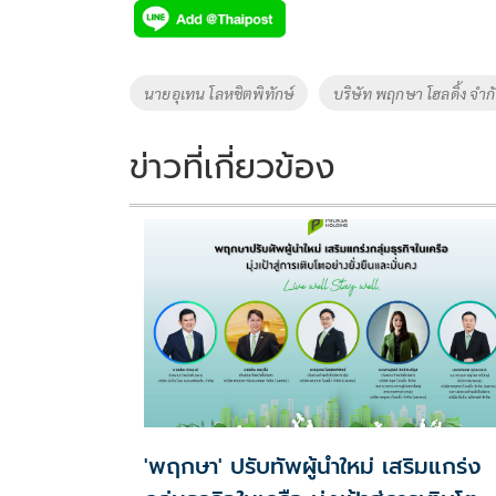
e
tt
p
e
ar
b
er
y
e
o
Li
Tags
นายอุเทน โลหชิตพิทักษ์
บริษัท พฤกษา โฮลดิ้ง จำกั
o
n
k
k
ข่าวที่เกี่ยวข้อง
'พฤกษา' ปรับทัพผู้นำใหม่ เสริมแกร่ง