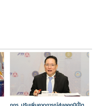
กกร. ปรับเพิ่มคาดการณ์ส่งออกปีนี้โต