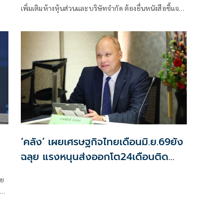
เพิ่มเติมห้างหุ้นส่วนและบริษัทจำกัด ต้องยื่นหนังสือชี้แจง
การลงทุน Bank Statement มีผลบังคับใช้ตั้งแต่ 1 ส.ค.69
เป็นต้นไป
‘คลัง’ เผยเศรษฐกิจไทยเดือนมิ.ย.69ยัง
ฉลุย แรงหนุนส่งออกโต24เดือนติด
จับตาค่าบาท-น้ำมันดิบ
ทย
ัฐ
อน