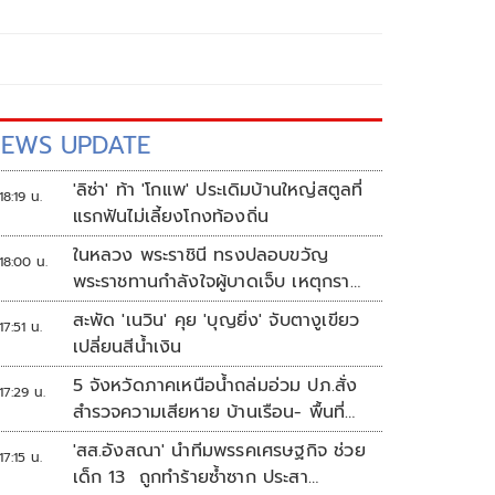
EWS UPDATE
'ลิซ่า' ท้า 'โกแพ' ประเดิมบ้านใหญ่สตูลที่
18:19 น.
แรกฟันไม่เลี้ยงโกงท้องถิ่น
ในหลวง พระราชินี ทรงปลอบขวัญ
18:00 น.
พระราชทานกำลังใจผู้บาดเจ็บ เหตุกราด
ยิง รร.เทพศิรินทร์นนทบุรี
สะพัด 'เนวิน' คุย 'บุญยิ่ง' จับตางูเขียว
17:51 น.
เปลี่ยนสีน้ำเงิน
5 จังหวัดภาคเหนือน้ำถล่มอ่วม ปภ.สั่ง
17:29 น.
สำรวจความเสียหาย บ้านเรือน- พื้นที่
เกษตร
'สส.อังสณา' นำทีมพรรคเศรษฐกิจ ช่วย
17:15 น.
เด็ก 13 ถูกทำร้ายซ้ำซาก ประสา