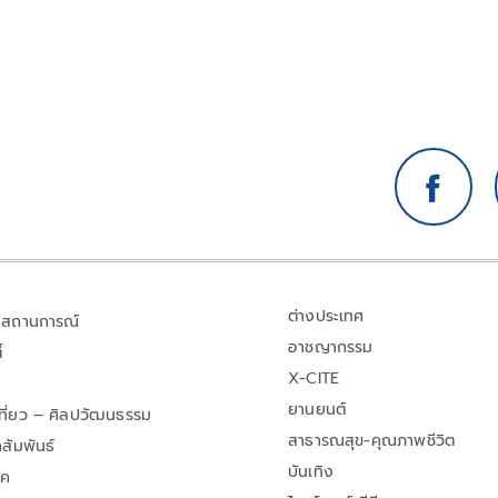
ต่างประเทศ
สถานการณ์
อาชญากรรม
้
X-CITE
ยานยนต์
เที่ยว – ศิลปวัฒนธรรม
สาธารณสุข-คุณภาพชีวิต
สัมพันธ์
บันเทิง
าค