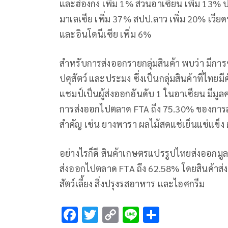
และฮ่องกง เพิ่ม 1% ส่วนอาเซียน เพิ่ม 13% ปร
มาเลเซีย เพิ่ม 37% สปป.ลาว เพิ่ม 20% เวียด
และอินโดนีเซีย เพิ่ม 6%
สำหรับการส่งออกรายกลุ่มสินค้า พบว่า มีการข
ปศุสัตว์ และประมง ซึ่งเป็นกลุ่มสินค้าที่ไ
แชมป์เป็นผู้ส่งออกอันดับ 1 ในอาเซียน มีมูล
การส่งออกไปตลาด FTA ถึง 75.30% ของการส
สำคัญ เช่น ยางพารา ผลไม้สดแช่เย็นแช่แข็ง
อย่างไรก็ดี สินค้าเกษตรแปรรูปไทยส่งออกมูล
ส่งออกไปตลาด FTA ถึง 62.58% โดยสินค้าส
สัตว์เลี้ยง สิ่งปรุงรสอาหาร และไอศกรีม
F
T
C
Li
S