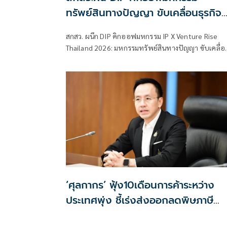
ทรัพย์สินทางปัญญา ขับเคลื่อนธุรกิจ
ไทยสู่อนาคต
สกสว. ผนึก DIP คิกออฟมหกรรม IP X Venture Rise
Thailand 2026: มหกรรมทรัพย์สินทางปัญญา ขับเคลื่อ
ธุรกิจไทยสู่อนาคต” สร้างระบบนิเวศเชื่อมทรัพย์สินทาง
ปัญญาผ่านกองทุน ววน. เพิ่มคุณค่างานวิจัยไทย
‘ศุลกากร’ ฟุ้ง10เดือนการค้าระหว่าง
ประเทศพุ่ง ชี้เร่งส่งออกลดพิษภาษี
ตลาดสหรัฐโตพรวด34%