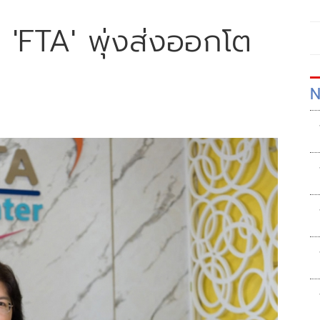
า 'FTA' พุ่งส่งออกโต
N