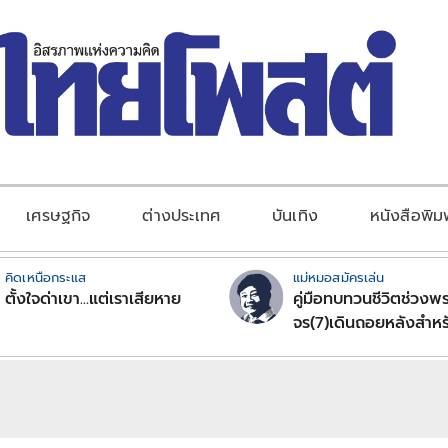
เศรษฐกิจ
ต่างประเทศ
บันเทิง
หนังสือพิม
คิดเหนือกระแส
แม่หมอสมัครเล่น
ตั้งใจด่าเขา...แต่เราเสียหาย
คู่มือทบทวนชีวิตช่วงพร
จร(7)เดินถอยหลังสำหร
ลัคนาราศีตอนที่2