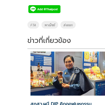
ac
wi
o
n
h
e
tt
p
e
ar
b
er
y
e
o
Li
Tags
FTA
พาณิชย์
ส่งออก
o
n
k
k
ข่าวที่เกี่ยวข้อง
สกสว.ผนึ DIP คิกออฟมหกรรม