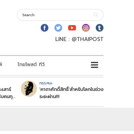
LINE : @THAIPOST
พ์
ไทยโพสต์ ทีวี
ทรรศนะ
ะเสาร์
'คาถาศักดิ์สิทธิ์'สำหรับโลกในช่วง
ับคนทุก
ระยะผ่าน!!!