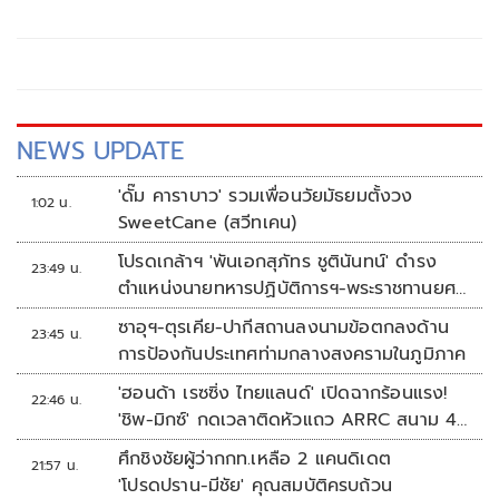
ผ่านเฟซบุ๊กว่า ล้งจีน หรือด้วงจีนที่กินมะพร้าวน้ำหอมไทย
NEWS UPDATE
'ดั๊ม คาราบาว' รวมเพื่อนวัยมัธยมตั้งวง
1:02 น.
SweetCane (สวีทเคน)
โปรดเกล้าฯ 'พันเอกสุภัทร ชูตินันทน์' ดำรง
23:49 น.
ตำแหน่งนายทหารปฏิบัติการฯ-พระราชทานยศ
'พลตรี'
ซาอุฯ-ตุรเคีย-ปากีสถานลงนามข้อตกลงด้าน
23:45 น.
การป้องกันประเทศท่ามกลางสงครามในภูมิภาค
'ฮอนด้า เรซซิ่ง ไทยแลนด์' เปิดฉากร้อนแรง!
22:46 น.
'ชิพ-มิกซ์' กดเวลาติดหัวแถว ARRC สนาม 4
ที่มัลดาลิกา
ศึกชิงชัยผู้ว่ากกท.เหลือ 2 แคนดิเดต
21:57 น.
'โปรดปราน-มีชัย' คุณสมบัติครบถ้วน