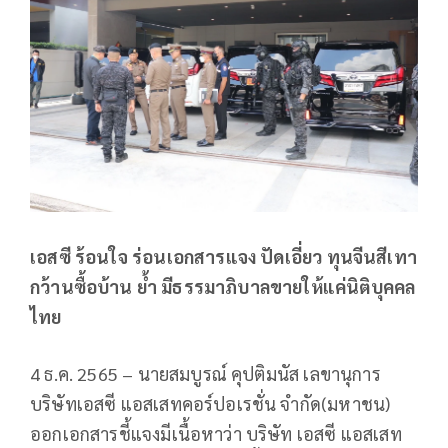
เอสซี ร้อนใจ ร่อนเอกสารแจง ปัดเอี่ยว ทุนจีนสีเทา
กว้านซื้อบ้าน ย้ำ มีธรรมาภิบาลขายให้แค่นิติบุคคล
ไทย
4 ธ.ค. 2565 – นายสมบูรณ์ คุปติมนัส เลขานุการ
บริษัทเอสซี แอสเสทคอร์ปอเรชั่น จำกัด(มหาชน)
ออกเอกสารชี้แจงมีเนื้อหาว่า บริษัท เอสซี แอสเสท