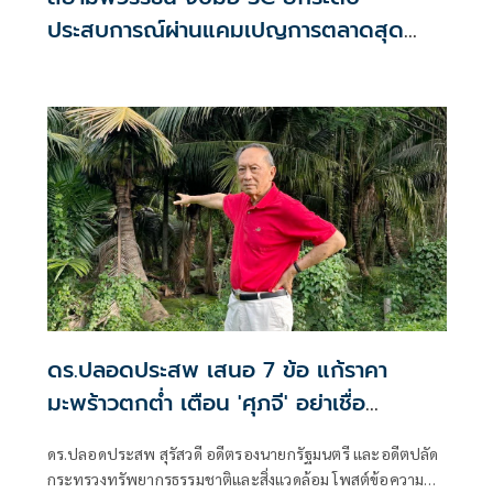
ประสบการณ์ผ่านแคมเปญการตลาดสุด
เอ็กคลูซีฟ ตอบโจทย์ไลฟ์สไตล์ทุกมิติ
ดร.ปลอดประสพ เสนอ 7 ข้อ แก้ราคา
มะพร้าวตกต่ำ เตือน 'ศุภจี' อย่าเชื่อ
ข้าราชการมากเกินไป
ดร.ปลอดประสพ สุรัสวดี อดีตรองนายกรัฐมนตรี และอดีตปลัด
กระทรวงทรัพยากรธรรมชาติและสิ่งแวดล้อม โพสต์ข้อความ