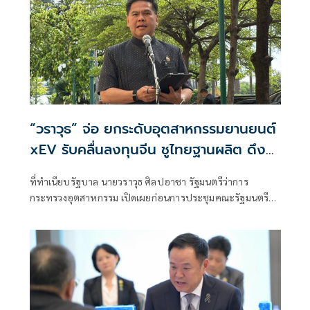
“วราวุธ” จ่อ ยกระดับอุตสาหกรรมยานยนต์
xEV รับคลื่นลงทุนจีน ชูไทยฐานผลิต ดึง
เทคโนโลยีขั้นสูง อัปสกิลช่าง EV–AI
ที่ทำเนียบรัฐบาล นายวราวุธ ศิลปอาชา รัฐมนตรีว่าการ
กระทรวงอุตสาหกรรม เปิดเผยก่อนการประชุมคณะรัฐมนตรี
(ครม.) ว่า รัฐบาลให้ความสำคั