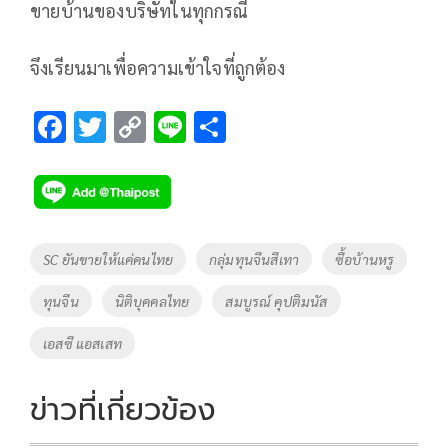
ขายบ้านของบริษัทในทุกกรณี
จึงเรียนมาเพื่อความเข้าใจที่ถูกต้อง
F
T
C
Li
S
ac
wi
o
n
h
e
tt
p
e
ar
b
er
y
e
o
Li
Tags
SC ยันขายให้แค่คนไทย
กลุ่มทุนจีนสีเทา
ซื้อบ้านหรู
o
n
ทุนจีน
นิติบุคคลไทย
สมบูรณ์ คุปติมนัส
k
k
เอสซี แอสเสท
ข่าวที่เกี่ยวข้อง