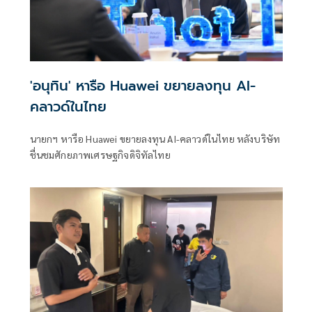
'อนุทิน' หารือ Huawei ขยายลงทุน AI-
คลาวด์ในไทย
นายกฯ หารือ Huawei ขยายลงทุน AI-คลาวด์ในไทย หลังบริษัท
ชื่นชมศักยภาพเศรษฐกิจดิจิทัลไทย