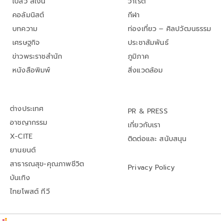
เปลว สีเงิน
วาไรตี้
คอลัมนิสต์
กีฬา
บทความ
ท่องเที่ยว – ศิลปวัฒนธรรม
เศรษฐกิจ
ประชาสัมพันธ์
ข่าวพระราชสำนัก
ภูมิภาค
หนังสือพิมพ์
สิ่งแวดล้อม
ต่างประเทศ
PR & PRESS
อาชญากรรม
เกี่ยวกับเรา
X-CITE
ติดต่อและ สนับสนุน
ยานยนต์
สาธารณสุข-คุณภาพชีวิต
Privacy Policy
บันเทิง
ไทยโพสต์ ทีวี