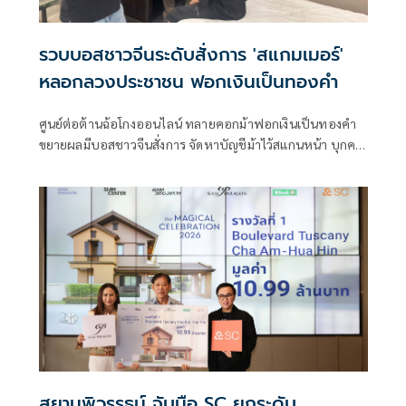
รวบบอสชาวจีนระดับสั่งการ 'สแกมเมอร์'
หลอกลวงประชาชน ฟอกเงินเป็นทองคำ
ศูนย์ต่อต้านฉ้อโกงออนไลน์ ทลายคอกม้าฟอกเงินเป็นทองคำ
ขยายผลมีบอสชาวจีนสั่งการ จัดหาบัญชีม้าไว้สแกนหน้า บุกคา
เยาวราชพบเป็นถึงระดับสั่งการแก๊งสแกมเมอร์
สยามพิวรรธน์ จับมือ SC ยกระดับ