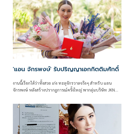
'แอน จักรพงษ์' รับปริญญาเอกกิตติมศักดิ์
งานนี้เรียกได้ว่าทั้งสวย เก่ง ทะลุจักรวาลจริงๆ สำหรับ แอน
จักรพงษ์ หลังสร้างปรากฎการณ์ครั้งใหญ่ พากลุ่มบริษัท JKN
Global Group สร้างรายได้มากที่สุดเป็นประวัติการณ์แล้ว