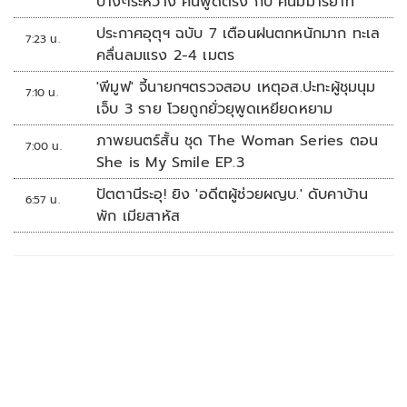
บางๆระหว่าง คนพูดตรง กับ คนมีมารยาท
ประกาศอุตุฯ ฉบับ 7 เตือนฝนตกหนักมาก ทะเล
7:23 น.
คลื่นลมแรง 2-4 เมตร
'พีมูฟ' จี้นายกฯตรวจสอบ เหตุอส.ปะทะผู้ชุมนุม
7:10 น.
เจ็บ 3 ราย โวยถูกยั่วยุพูดเหยียดหยาม
ภาพยนตร์สั้น ชุด The Woman Series ตอน
7:00 น.
She is My Smile EP.3
ปัตตานีระอุ! ยิง 'อดีตผู้ช่วยผญบ.' ดับคาบ้าน
6:57 น.
พัก เมียสาหัส