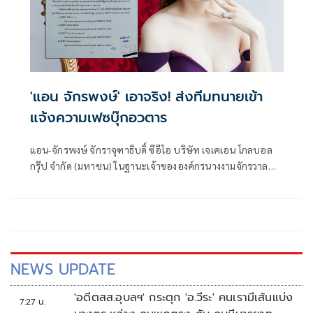
'แอน จักรพงษ์' เอาจริง! ส่งทีมทนายเข้า
แจ้งความเฟซบุ๊กอวตาร
แอน-จักรพงษ์ จักราจุฑาธิบดิ์ ซีอีโอ บริษัท เจเคเอน โกลบอล
กรุ๊ป จำกัด (มหาชน) ในฐานะเจ้าขององค์กรนางงามจักรวาล
(Owner of Miss Universe Organization) ไม่นิ่งนอนใจ ส่งทีม
กฎหมายเดินทางยื่นหนังสือเข้าร้องทุกข์ต่อพนักงานสอบสวน
สถานีตำรวจภูธรสำโรงเหนือ และกองบังคับการตำรวจสืบสวน
สอบสวนอาชญากรรมทางเทคโนโลยี 2 ให้ประสานการทำงาน
งาน ติดตามผู้ใช้บัญชีเฟซบุ๊กอวตารมาดำเนินคดี
NEWS UPDATE
'อดีตสส.อุบลฯ' กระตุก 'อ.วีระ' คนเรามีเส้นแบ่ง
7:27 น.