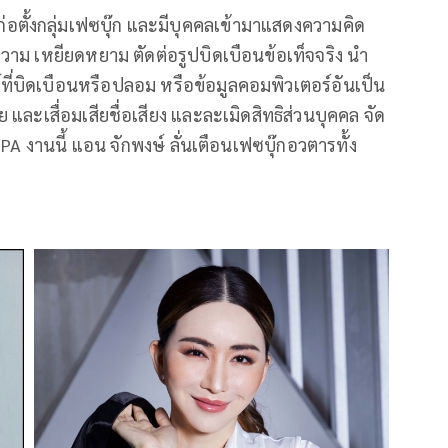
ก่อตั้งกลุ่มเฟซบุ๊ก และมีบุคคลเข้ามาแสดงความคิด
ความ เหยียดหยาม ตัดต่อรูปบิดเบือนข้อเท็จจริง นำ
์ที่บิดเบือนหรือปลอม หรือข้อมูลคอมพิวเตอร์อันเป็น
ะเสื่อมเสียชื่อเสียง และละเมิดสิทธิส่วนบุคคล จัด
A งานนี้ แอน จักพงษ์ ลั่นเตือนเฟซบุ๊กอวตารทั้ง