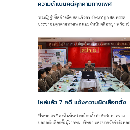
ความดำเนินคดีคุกคามทางเพศ
‘ดร.ณัฏฐ์’ ชี้คดี ‘อดีต สส.แก้วตา-ธิษณา’ ถูก สส.พรรค
ประชาชนคุกคามทางเพศ แนะดำเนินคดีอาญา พร้อมช่
เหลือฟรี เตือนประชาชนอย่าตกเป็นเหยื่อกองทุนเรี่ยไรส
คดี
โผล่แล้ว 7 คดี แจ้งความผิดเลือกตั้ง
“โฆษก.ตร.” ลงพื้นที่หน่วยเลือกตั้ง กำชับรักษาความ
ปลอดภัยเลือกตั้งผู้ว่ากทม -พัทยา นครบาลจัดกำลังพลก
หมื่นนาย บังคับกฎหมายอย่างเคร่งครัด พบมีคดีเกี่ยวกั