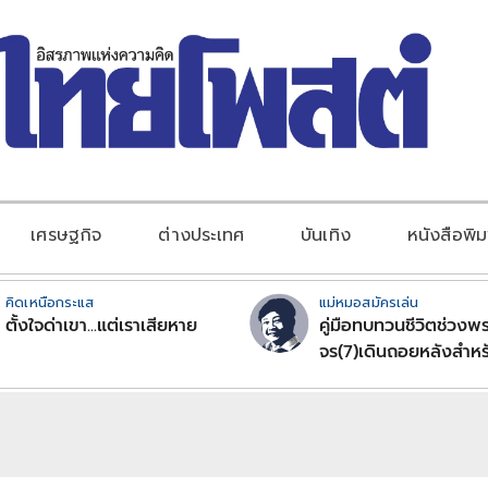
เศรษฐกิจ
ต่างประเทศ
บันเทิง
หนังสือพิม
คิดเหนือกระแส
แม่หมอสมัครเล่น
ตั้งใจด่าเขา...แต่เราเสียหาย
คู่มือทบทวนชีวิตช่วงพร
จร(7)เดินถอยหลังสำหร
ลัคนาราศีตอนที่2