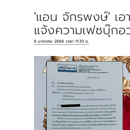
'แอน จักรพงษ์' เอา
แจ้งความเฟซบุ๊กอ
6 มกราคม 2566 เวลา 11:33 น.