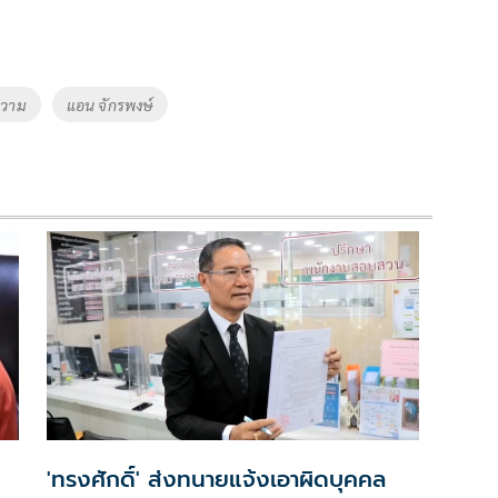
ความ
แอน จักรพงษ์
'ทรงศักดิ์' ส่งทนายแจ้งเอาผิดบุคคล