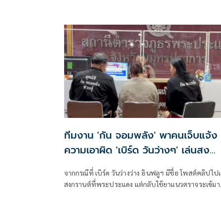
การเลือกตั้งแล้ว 7 คดี
ทีมงาน 'กัน จอมพลัง' พาคนเจ็บแจ้ง
ความเอาผิด 'เบิร์ด วันว่างๆ' เล่นสง
กรานต์พิเรนป้ายกาวยาแนว
จากกรณีที่ เบิร์ด วันว่างว่าง อินฟลูฯ มีชื่อ โพสต์คลิปไปเ
สงกรานต์ที่พระประแดง แต่กลับใช้ยาแนวตราจระเข้มา
แทนแป้งดินสอพอง ละลา