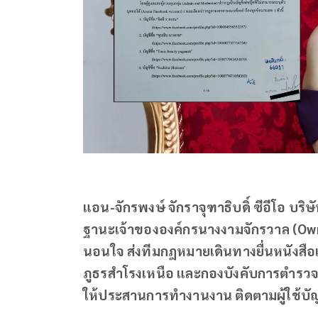
แอน-จักรพงษ์ จักราจุฑาธิบดิ์ ซีอีโอ บริ
ฐานะเจ้าขององค์กรนางงามจักรวาล (Owner
นอนใจ ส่งทีมกฎหมายเดินทางยื่นหนังสื
ภูธรสำโรงเหนือ และกองบังคับการตำ
ให้ประสานการทำงานงาน ติดตามผู้ใช้บั