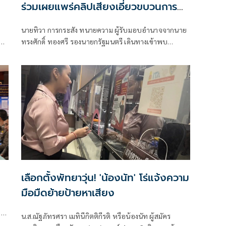
ร่วมเผยแพร่คลิปเสียงเอี่ยวขบวนการ
ทุจริตสอบข้าราชการท้องถิ่น
นายทิวา การกระสัง ทนายความ ผู้รับมอบอำนาจจากนาย
วย
ทรงศักดิ์ ทองศรี รองนายกรัฐมนตรี เดินทางเข้าพบ
ู้
พนักงานสอบสวน สน.ทุ่งสองห้อง เพื่อแ
เลือกตั้งพัทยาวุ่น! 'น้องนัท' โร่แจ้งความ
มือมืดย้ายป้ายหาเสียง
ว่า
น.ส.ณัฐภัทรศรา เมทินีกิตติกีรติ หรือน้องนัท ผู้สมัคร
บ