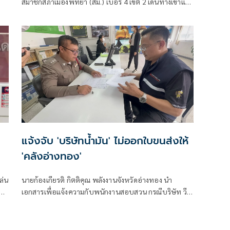
สมาชิกสภาเมืองพัทยา (สม.) เบอร์ 4 เขต 2 เดินทางเข้าแจ้ง
ความกับพนักงานสอบสวน สภ.บางละมุง
แจ้งจับ 'บริษัทน้ำมัน' ไม่ออกใบขนส่งให้
'คลังอ่างทอง'
ล่น
นายก้องเกียรติ กิตติคุณ พลังงานจังหวัดอ่างทอง นำ
เอกสารเพื่อแจ้งความกับพนักงานสอบสวน กรณีบริษัท วี
เอออยล์ จำกัด ไม่ออกใบกำกับการขนส่งน้ำมันมาให้กับ
บริษัท ทริลเลียนปิโตรเทรดดิ้ง