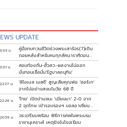
EWS UPDATE
คู่มือทบทวนชีวิตช่วงพระเสาร์จร(7)เดิน
0:03 น.
ถอยหลังสำหรับคนทุกลัคนาราศีตอน
ที่2
สอบท้องถิ่น-ฮั้วสว.-ผลงานไม่ออก
0:01 น.
บั่นทอนเชื่อมั่น'รัฐบาลอนุทิน'
'ลิโอเนล เมสซี' สูญเสียคุณพ่อ 'ฮอร์เก'
22:37 น.
จากไปอย่างสงบในวัย 68 ปี
'ไทย' เปิดบ้านชนะ 'เมียนมา' 2-0 จาก
22:26 น.
2 จุดโทษ เข้ารอบรองฯ บอลอาเซียน
ดวล 'สิงคโปร์'
วธ.เตรียมพร้อม พิธีการศพในพระบรม
20:59 น.
ราชานุเคราะห์ เหตุยิงในโรงเรียน