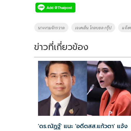
e
tt
p
e
ar
b
er
y
e
o
Li
Tags
นางงามจักรวาล
เจเคเอ็น โกลบอล กรุ๊ป
แจ้ง
o
n
k
k
ข่าวที่เกี่ยวข้อง
'ดร.ณัฏฐ์' แนะ 'อดีตสส.แก้วตา' แจ้ง