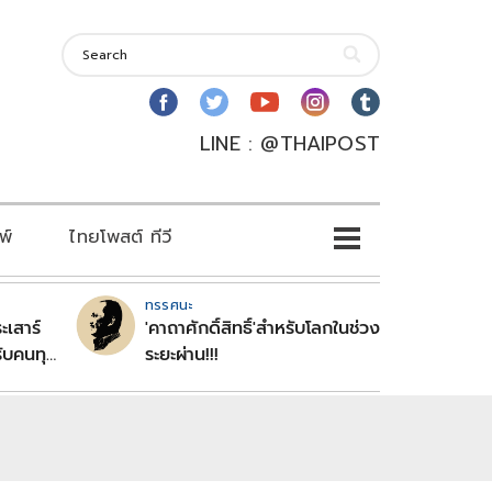
LINE : @THAIPOST
พ์
ไทยโพสต์ ทีวี
ทรรศนะ
ะเสาร์
'คาถาศักดิ์สิทธิ์'สำหรับโลกในช่วง
ับคนทุก
ระยะผ่าน!!!