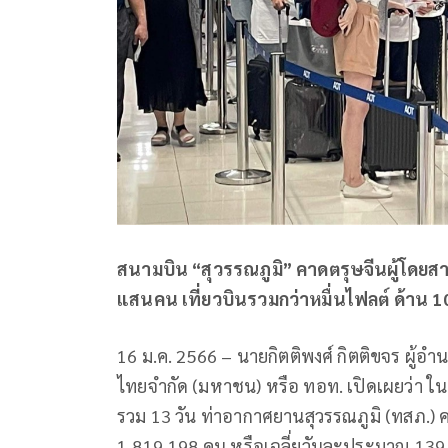
สนามบิน “สุวรรณภูมิ” คาดตรุษจีนผู้โดยสาร
แสนคน เที่ยวบินรวมกว่าหมื่นไฟลต์ ด้าน 10
16 ม.ค. 2566 – นายกิตติพงศ์ กิตติขจร ผู้
ไทยจำกัด (มหาชน) หรือ ทอท. เปิดเผยว่า ใน
รวม 13 วัน ท่าอากาศยานสุวรรณภูมิ (ทสภ.)
1,819,198 คน หรือเฉลี่ยวันละประมาณ 139,