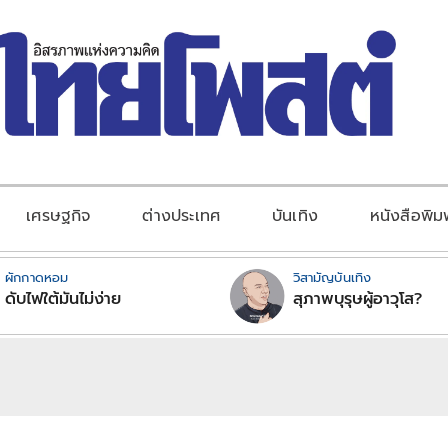
เศรษฐกิจ
ต่างประเทศ
บันเทิง
หนังสือพิม
ผักกาดหอม
วิสามัญบันเทิง
ดับไฟใต้มันไม่ง่าย
สุภาพบุรุษผู้อาวุโส?