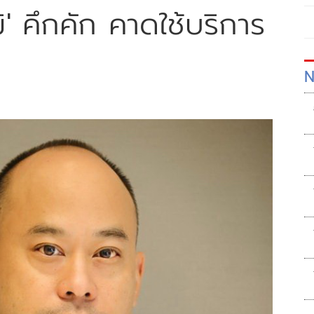
ิ' คึกคัก คาดใช้บริการ
N