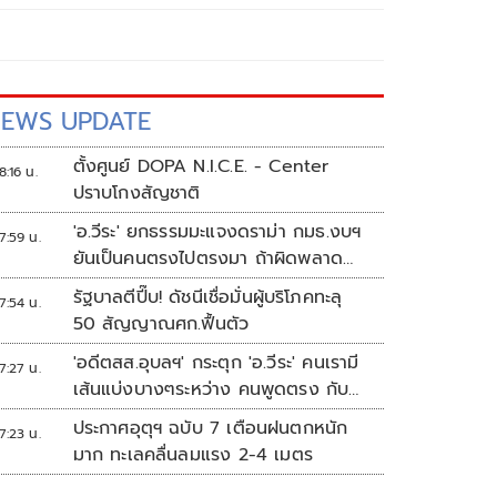
EWS UPDATE
ตั้งศูนย์ DOPA N.I.C.E. - Center
8:16 น.
ปราบโกงสัญชาติ
'อ.วีระ' ยกธรรมมะแจงดราม่า กมธ.งบฯ
7:59 น.
ยันเป็นคนตรงไปตรงมา ถ้าผิดพลาด
พร้อมขอโทษ
รัฐบาลตีปี๊บ! ดัชนีเชื่อมั่นผู้บริโภคทะลุ
7:54 น.
50 สัญญาณศก.ฟื้นตัว
'อดีตสส.อุบลฯ' กระตุก 'อ.วีระ' คนเรามี
7:27 น.
เส้นแบ่งบางๆระหว่าง คนพูดตรง กับ
คนมีมารยาท
ประกาศอุตุฯ ฉบับ 7 เตือนฝนตกหนัก
7:23 น.
มาก ทะเลคลื่นลมแรง 2-4 เมตร