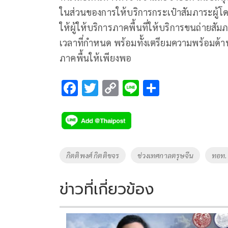
ในส่วนของการให้บริการกระเป๋าสัมภาระผู้โ
ให้ผู้ให้บริการภาคพื้นที่ให้บริการขนถ่าย
เวลาที่กำหนด พร้อมทั้งเตรียมความพร้อมด
ภาคพื้นให้เพียงพอ
F
T
C
Li
S
ac
wi
o
n
h
e
tt
p
e
ar
b
er
y
e
o
Li
Tags
กิตติพงศ์ กิตติขจร
ช่วงเทศกาลตรุษจีน
ทอท.
o
n
k
k
ข่าวที่เกี่ยวข้อง