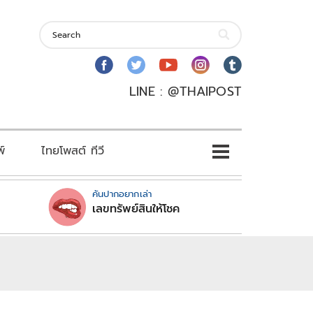
LINE : @THAIPOST
พ์
ไทยโพสต์ ทีวี
คันปากอยากเล่า
เลขทรัพย์สินให้โชค