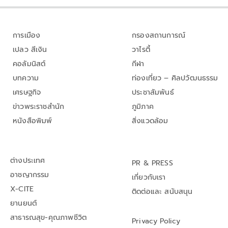
การเมือง
กรองสถานการณ์
เปลว สีเงิน
วาไรตี้
คอลัมนิสต์
กีฬา
บทความ
ท่องเที่ยว – ศิลปวัฒนธรรม
เศรษฐกิจ
ประชาสัมพันธ์
ข่าวพระราชสำนัก
ภูมิภาค
หนังสือพิมพ์
สิ่งแวดล้อม
ต่างประเทศ
PR & PRESS
อาชญากรรม
เกี่ยวกับเรา
X-CITE
ติดต่อและ สนับสนุน
ยานยนต์
สาธารณสุข-คุณภาพชีวิต
Privacy Policy