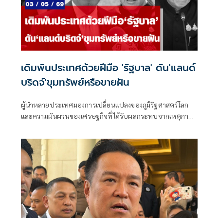
เดิมพันประเทศด้วยฝีมือ 'รัฐบาล' ดัน'แลนด์
บริดจ์'ขุมทรัพย์หรือขายฝัน
ผู้นำหลายประเทศมองการเปลี่ยนแปลงของภูมิรัฐศาสตร์โลก
และความผันผวนของเศรษฐกิจที่ได้รับผลกระทบจากเหตุการณ์
ในตะวันออกกลางอย่างใจจดใจจ่อ