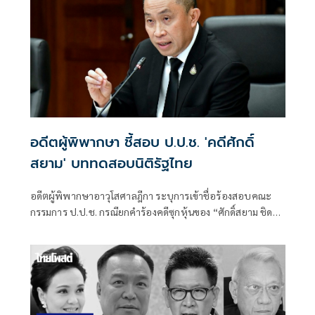
อดีตผู้พิพากษา ชี้สอบ ป.ป.ช. 'คดีศักดิ์
สยาม' บททดสอบนิติรัฐไทย
อดีตผู้พิพากษาอาวุโสศาลฎีกา ระบุการเข้าชื่อร้องสอบคณะ
กรรมการ ป.ป.ช. กรณียกคำร้องคดีซุกหุ้นของ “ศักดิ์สยาม ชิด
ชอบ” คือบททดสอบสำคัญของหลักนิติรัฐไทย ตั้งคำถามต่อมติ
ป.ป.ช. ที่สวนทางคำวินิจฉัยศ