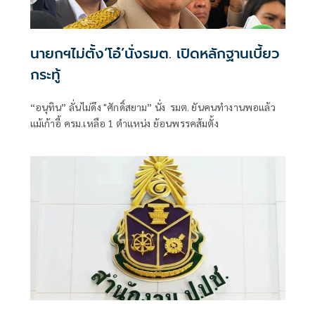
นายกฯไม่ตั้ง‘โอ๋’นั่งรมต. เปิดหลักฐานเบี้ยว
กระทู้
“อนุทิน” ลั่นไม่ดึง "ศักดิ์สยาม” นั่ง รมต. ยันคนทำงานพอแล้ว
แม้เก้าอี้ ครม.เหลือ 1 ตำแหน่ง ย้อนพรรคส้มตั้ง