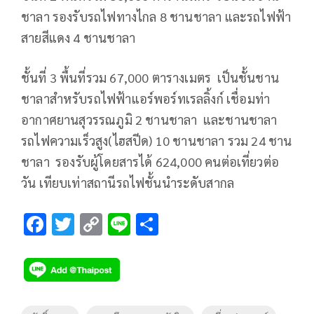
ชาลา รองรับรถไฟทางไกล 8 ชานชาลา และรถไฟฟ้า
สายสีแดง 4 ชานชาลา
ชั้นที่ 3 พื้นที่รวม 67,000 ตารางเมตร เป็นชั้นชาน
ชาลาสำหรับรถไฟฟ้าแอร์พอร์ทเรลลิ้งก์ เชื่อมท่า
อากาศยานสุวรรณภูมิ 2 ชานชาลา และชานชาลา
รถไฟความเร็วสูง(ไฮสปีด) 10 ชานชาลา รวม 24 ชาน
ชาลา รองรับผู้โดยสารได้ 624,000 คนต่อเที่ยวต่อ
วัน เทียบเท่าสถานีรถไฟชั้นนำระดับสากล
F
T
C
Li
S
ac
wi
o
n
h
e
tt
p
e
ar
b
er
y
e
o
Li