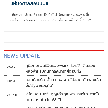
แห่ชงศาลสอบปปช.
"นันทนา" นำ สว.อิสระผนึกกำลังล่าชื่อตามรธน. ม.236 ตั้ง
กก.ไต่สวนสอบกรรมการ ป.ป.ช. ทนไม่ไหวคดี “ศักดิ์สยาม”
NEWS UPDATE
คู่มือทบทวนชีวิตช่วงพระเสาร์จร(7)เดินถอย
0:03 น.
หลังสำหรับคนทุกลัคนาราศีตอนที่2
สอบท้องถิ่น-ฮั้วสว.-ผลงานไม่ออก บั่นทอนเชื่อ
0:01 น.
มั่น'รัฐบาลอนุทิน'
'ลิโอเนล เมสซี' สูญเสียคุณพ่อ 'ฮอร์เก' จากไป
22:37 น.
อย่างสงบในวัย 68 ปี