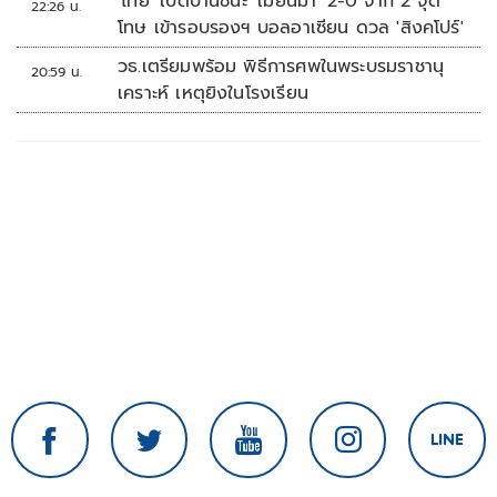
'ไทย' เปิดบ้านชนะ 'เมียนมา' 2-0 จาก 2 จุด
22:26 น.
โทษ เข้ารอบรองฯ บอลอาเซียน ดวล 'สิงคโปร์'
วธ.เตรียมพร้อม พิธีการศพในพระบรมราชานุ
20:59 น.
เคราะห์ เหตุยิงในโรงเรียน