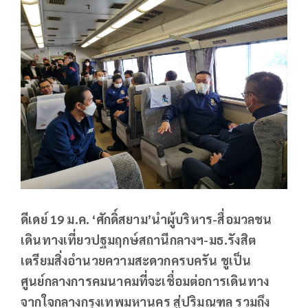
ดีเดย์ 19 ม.ค. ‘ศักดิ์สยาม’นำผู้บริหาร-สื่อมวลชน
เดินทางเที่ยวปฐมฤกษ์สถานีกลางฯ-มธ.รังสิต
เตรียมสิ่งอำนวยความสะดวกครบครัน ชูเป็น
ศูนย์กลางการคมนาคมที่จะเชื่อมต่อการเดินทาง
จากใจกลางกรุงเทพมหานคร สู่ปริมณฑล รวมถึง