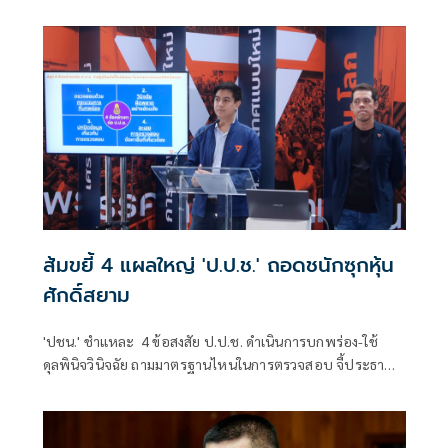
ตรวจสอบ วัดใจประธานรัฐสภาจะใช้เวลาพิจารณานานเท่าไหร่
ดักทางอย่าปัดตกคำร้อง
ส้มขยี้ 4 แผลใหญ่ 'ป.ป.ช.' ถอดชนักซุกหุ้น
ศักดิ์สยาม
'ปชน.' ชำแหละ 4 ข้อสงสัย ป.ป.ช. ดำเนินการบกพร่อง-ใช้
ดุลพินิจวินิจฉัย ถามมาตรฐานไหนในการตรวจสอบ จี้ประธาน
รัฐสภา จะใช้เวลาพิจารณานานเท่าไหร่ ดักทางอย่าปัดตก
คำร้อง