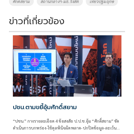
Tags
ศักดิ์สยาม
สถานีกลางฯ-มธ.รังสิต
เที่ยวปฐมฤกษ์
o
n
k
k
ข่าวที่เกี่ยวข้อง
ปชน.ตามขยี้อุ้มศักดิ์สยาม
“ปชน.” กางรายละเอียด 4 ข้อสงสัย ป.ป.ช.อุ้ม “ศักดิ์สยาม” ซัด
ดำเนินการบกพร่อง-ใช้ดุลพินิจผิดพลาด-ปกปิดข้อมูล-ละเว้น