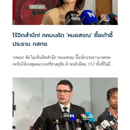
ไร้จิตสำนึก! ภคมนอัด 'หมอสรณ' ยื้อเก้าอี้
ประธาน กสทช.
'ภคมน' ซัด ไม่เห็นจิตสำนึก 'หมอสรณ' ยื้อนั่งประธาน กสทช.
เหน็บให้เหตุผลแบบศรีธนญชัย อ้างกลัวผิดม. 157 ทั้งที่ไม่มี
คุณสมบัติตั้งแต่แรก จี้ 'นายกฯ' เลิกแบก ยื่นโปรดเกล้าฯปลดพ้น
ตำแหน่งได้แล้ว