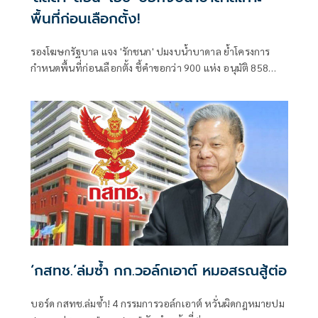
พื้นที่ก่อนเลือกตั้ง!
รองโฆษกรัฐบาล แจง 'รักชนก' ปมงบน้ำบาดาล ย้ำโครงการ
กำหนดพื้นที่ก่อนเลือกตั้ง ชี้คำขอกว่า 900 แห่ง อนุมัติ 858
แห่งตามหลักเกณฑ์ ไม่ใช่จัดสรรตามการเมือง
‘กสทช.’ล่มซํ้า กก.วอล์กเอาต์ หมอสรณสู้ต่อ
บอร์ด กสทช.ล่มซ้ำ! 4 กรรมการวอล์กเอาต์ หวั่นผิดกฎหมายปม