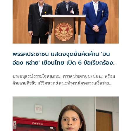
พรรคประชาชน แสดงจุดยืนคัดค้าน 'มิน
อ่อง หล่าย' เยือนไทย เปิด 6 ข้อเรียกร้อง
รัฐสภา-รัฐบาล
นายอนุสรณ์ ธรรมใจ สส.กทม. พรรคประชาชน (ปชน.) พร้อม
ด้วยนายศิรชัช ตรีวิศวเวทย์ คณะทำงานโครงการเครือข่าย
ประชาธิปไตยอาเซียนเพื่อสันติภาพ สิทธิมนุษยชน และการ
พัฒนาอย่างยั่งยืน แถลงคัดค้านการเยือนไทยอย่างเป็นทางการ
ของพลเอกอาวุโส มิน ออง ไลง์