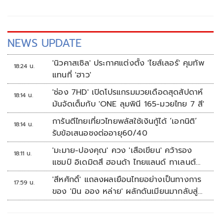
NEWS UPDATE
'นิวคาสเซิล' ประกาศแต่งตั้ง 'ไยส์เลอร์' คุมทัพ
18:24 น.
แทนที่ 'ฮาว'
'ช่อง 7HD' เปิดโปรแกรมมวยเดือดสุดสัปดาห์
18:14 น.
มันจัดเต็มกับ 'ONE ลุมพินี 165-มวยไทย 7 สี'
การันตีไทยเที่ยวไทยพลัสใช้เงินกู้ได้ ‘เอกนิติ’
18:14 น.
รับข้อเสนอชงต่ออายุ60/40
'มะมาย-ปองคุณ' ควง 'เสือเขียน' คว้ารอง
18:11 น.
แชมป์ อิเดมิตสึ ฮอนด้า ไทยแลนด์ ทาเลนต์
คัพ สนาม 3
'สีหศักดิ์' แถลงผลเยือนไทยอย่างเป็นทางการ
17:59 น.
ของ 'มิน ออง หล่าย' ผลักดันเมียนมากลับสู่
อาเซียน