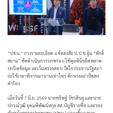
“ปชน.” กางรายละเอียด 4 ข้อสงสัย ป.ป.ช.อุ้ม “ศักดิ์
สยาม” ซัดดำเนินการบกพร่อง-ใช้ดุลพินิจผิดพลาด-
ปกปิดข้อมูล-ละเว้นตรวจสอบ วัดใจประธานรัฐสภา
จะใช้เวลาพิจารณานานเท่าไหร่ ดักทางอย่าปัดตก
คำร้อง
เมื่อวันที่ 7 มิ.ย. 2569 นายพริษฐ์ วัชรสินธุ และนาย
ปกรณ์วุฒิ อุดมพิพัฒน์สกุล สส.บัญชีรายชื่อ และรอง
หัวหน้าพรรคประชาชน (ปชน.) แถลงชี้แจงราย