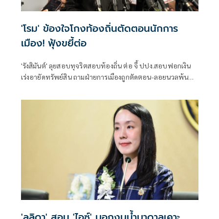
'โรม' ข้องใจโกงท้องถิ่นตัดตอนนักการ
เมือง! ฟุ้งขยี้ต่อ
'รังสิมันต์' ลุยสอบทุจริตสอบท้องถิ่น ต่อ จี้ ปปง.สอบฟอกเงิน
เร่งอายัดทรัพย์สิน ถามฝ่ายการเมืองถูกตัดตอน-ลอยนวลพ้นผิด
เหน็บ 'อนุทิน' รับแต่ชอบ ไม่รู้ในอนาคตมาตรการป้องกันจะ
รัดกุมหรือไม่
'ลลิดา' สอน 'ไอซ์' บอกงบน้ำบาดาลเคาะ