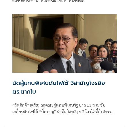
สถานะประธาน "หมอสรณ" ยันทำหน้าที่ต่อ
นัดผู้แทนพิเศษดับไฟใต้ วิสามัญโจรยิง
ตร.ตากใบ
“สีหศักดิ์”​ เตรียมถกคณะผู้แทน​พิเศษรัฐบาล​ 11 ส.ค. ขับ
เคลื่อนดับไฟใต้​ “บิ๊กราญ” นำทีมวิสามัญฯ 2 โจรใต้ที่ยิงตำรวจ
ตากใบเสียชีวิต "กอ.รมน." เดือด! สวน “ทวี”