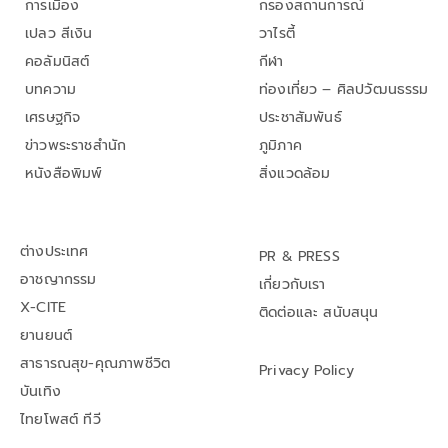
การเมือง
กรองสถานการณ์
เปลว สีเงิน
วาไรตี้
คอลัมนิสต์
กีฬา
บทความ
ท่องเที่ยว – ศิลปวัฒนธรรม
เศรษฐกิจ
ประชาสัมพันธ์
ข่าวพระราชสำนัก
ภูมิภาค
หนังสือพิมพ์
สิ่งแวดล้อม
ต่างประเทศ
PR & PRESS
อาชญากรรม
เกี่ยวกับเรา
X-CITE
ติดต่อและ สนับสนุน
ยานยนต์
สาธารณสุข-คุณภาพชีวิต
Privacy Policy
บันเทิง
ไทยโพสต์ ทีวี