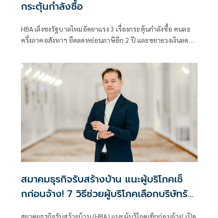
กระตุ้นกำลังซื้อ
HBA เล็งชงรัฐบาลใหม่อัดยาแรง 3 เรื่องกระตุ้นกำลังซื้อ คนละ
ครึ่งภาคอสังหาฯ ยืดลดหย่อนภาษีอีก 2 ปี และขยายวงเงินลด
หย่อนภาษีปลูกสร้างบ้านจาก1แสนเป็น 5 แสนบาท พร้อมชู
ยุทธศาสตร์รุกทั่วไทย จัดตั้งบอร์ดภูมิภาค พร้อมสานวิสัยทัศน์
B-Q-O เร่งตลาดรับสร้างบ้านฟื้นตัว
สมาคมธุรกิจรับสร้างบ้าน แนะผู้บริโภคเช็
กก่อนจ้าง! 7 วิธีช่วยผู้บริโภคเลือกบริษัทรับ
สร้างบ้านที่ได้มาตรฐาน สร้างความเชื่อมั่น
สมาคมธุรกิจรับสร้างบ้าน (HBA) แนะผู้บริโภคเช็กก่อนจ้าง! เปิด