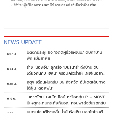
ปลอดภัย 100%
7 วิธีช่วยผู้บริโภคตรวจสอบให้ครบก่อนตัดสินใจว่าจ้าง เพื่อ
ความเชื่อมั่น น่าเชื่อถือ บ้านที่ได้มีมาตรฐาน ไม่ทิ้งงาน ตอกย้ำ
บทบาทเป็นศูนย์กลางความรู้และมาตรฐาน เพื่อสร้างความ
มั่นใจให้ผู้บริโภค พร้อมขับเคลื่อนอุตสาหกรรมเติบโตอย่าง
ยั่งยืน
NEWS UPDATE
ปัตตานีระอุ! ยิง 'อดีตผู้ช่วยผญบ.' ดับคาบ้าน
6:57 น.
พัก เมียสาหัส
ร่าง 'น้องอั้ม' ลูกเรือ 'มยุรีนารี' ถึงบ้าน วัน
6:43 น.
เดียวกันกับ 'ฮลุน' ครอบครัวร่ำไห้ เผยฝันอยาก
เป็นทหารเรือ
อุตุฯ เตือนฝนถล่ม 36 จังหวัด อัปเดตเส้นทาง
6:35 น.
ไต้ฝุ่น 'ดอลฟิน'
'มหาดไทย' เผยไทม์ไลน์ หารือกลุ่ม P – MOVE
6:19 น.
มีเหตุกระทบกระทั่งกับอส. ก่อนพาส่งขึ้นรถกลับ
ยูเครนโจมตีโรงกลั่นน้ำมันรัสเซีย มอสโกโจมตี