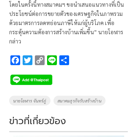
โดยในครั้งนี้ทางสมาคมฯ ขอนำเสนอแนวทางที่เป็น
ประโยชน์ต่อการขยายตัวของเศรษฐกิจในภาพรวม
ด้วยมาตรการลดหย่อนภาษีให้แก่ผู้บริโภค เพื่อ
กระตุ้นความต้องการสร้างบ้านเพิ่มขึ้น” นายโอฬาร
กล่าว
F
T
C
Li
S
ac
wi
o
n
h
e
tt
p
e
ar
b
er
y
e
o
Li
Tags
นายโอฬาร จันทร์ภู่
สมาคมธุรกิจรับสร้างบ้าน
o
n
k
k
ข่าวที่เกี่ยวข้อง