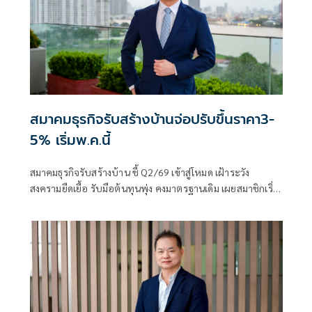
สมาคมธุรกิจรับสร้างบ้านจ่อปรับขึ้นราคา3-
5% เริ่มพ.ค.นี้
สมาคมธุรกิจรับสร้างบ้าน ชี้ Q2/69 เข้าสู่โหมด เฝ้าระวัง
สงครามยืดเยื้อ รับมือต้นทุนพุ่ง คงมาตรฐานเดิม เผยสมาชิกเริ่ม
ปรับราคาตามต้นทุนจริง3-5%คาดเริ่ม พ.ค.นี้ พร้อมเตรียมชง
รัฐบาลขยายเพดานลดหย่อนภาษี สร้างบ้านบนที่ดินตัวเอง จาก
100,000 แสนบาท เป็น 500,000 แสนบาท เชื่อมั่นกระตุ้นการ
ตัดสินใจสร้างบ้าน