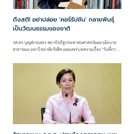
ดึงสติ! อย่าปล่อย 'คอร์รัปชัน' กลายพันธุ์
เป็นวัฒนธรรมของชาติ
รศ.ดร.บุญส่ง ชเลธร สถาบันรัฐประศาสนศาสตร์และนโยบาย
สาธารณะ มหาวิทยาลัยรังสิต เผยแพร่บทความเรื่อง "วันที่การ
โกงไม่ต้องหลบซ่อนอีกต่อไป" มีเนื้อหา ดังนี้