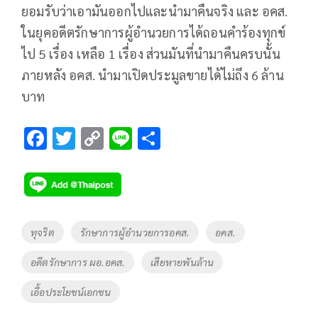
ยอมรับว่าเอามันออกไปและนำมาคืนจริง และ อคส.
ในยุคอดีตรักษาการผู้อำนวยการได้ถอนคำร้องทุกข์
ไป 5 เรื่อง เหลือ 1 เรื่อง ส่วนมันที่นำมาคืนครบนั้น
ภายหลัง อคส. นำมาเปิดประมูลขายได้ไม่ถึง 6 ล้าน
บาท
F
T
C
Li
S
ac
wi
o
n
h
e
tt
p
e
ar
b
er
y
e
o
Li
Tags
ทุจริต
รักษาการผู้อำนวยการอคส.
อคส.
o
n
อดีตรักษาการ ผอ.อคส.
เสียหายพันล้าน
k
k
เอื้อประโยชน์เอกชน