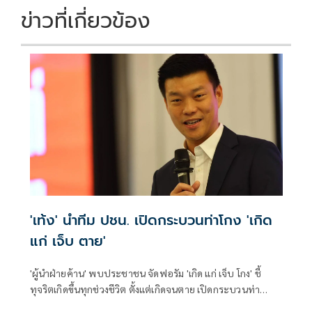
ข่าวที่เกี่ยวข้อง
'เท้ง' นำทีม ปชน. เปิดกระบวนท่าโกง 'เกิด
แก่ เจ็บ ตาย'
'ผู้นำฝ่ายค้าน' พบประชาชน จัดฟอรัม 'เกิด แก่ เจ็บ โกง' ชี้
ทุจริตเกิดขึ้นทุกช่วงชีวิต ตั้งแต่เกิดจนตาย เปิดกระบวนท่า
คอร์รัปชัน ทุกปีงบรั่วไหล 3 แสนล้านบาท