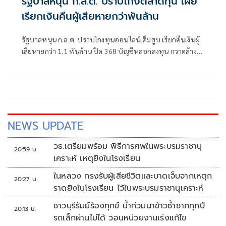
รัฐบาลหนุน ก.ล.ต. ปราบโกงตลาดทุน เผย
เรียกเงินคืนผู้เสียหายกว่าพันล้าน
รัฐบาลหนุน ก.ล.ต. ปราบโกงทุนออนไลน์เต็มสูบ เรียกคืนเงินผู้
เสียหายกว่า 1.1 พันล้าน ปิด 368 บัญชีหลอกลงทุน กวาดล้าง
บัญชีม้าคริปโตทะลุ 5.8 หมื่นบัญชี
NEWS UPDATE
วธ.เตรียมพร้อม พิธีการศพในพระบรมราชานุ
20:59 น.
เคราะห์ เหตุยิงในโรงเรียน
ในหลวง ทรงรับผู้เสียชีวิตและบาดเจ็บจากเหตุก
20:27 น.
ราดยิงในโรงเรียน ไว้ในพระบรมราชานุเคราะห์
ชาวบุรีรัมย์ร้องทุกข์ น้ำท่วมนาข้าวซ้ำซากทุกปี
20:13 น.
รถเล็กผ่านไม่ได้ วอนหน่วยงานเร่งแก้ไข