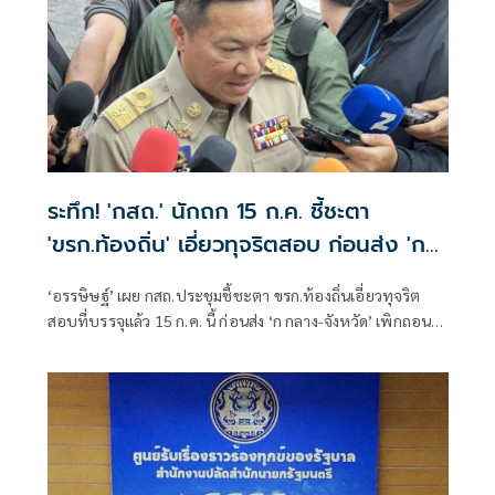
ระทึก! 'กสถ.' นักถก 15 ก.ค. ชี้ชะตา
'ขรก.ท้องถิ่น' เอี่ยวทุจริตสอบ ก่อนส่ง 'ก
กลาง-จังหวัด' เพิกถอนบรรจุ
‘อรรษิษฐ์’ เผย กสถ.ประชุมชี้ชะตา ขรก.ท้องถิ่นเอี่ยวทุจริต
สอบที่บรรจุแล้ว 15 ก.ค. นี้ ก่อนส่ง ‘ก กลาง-จังหวัด’ เพิกถอน
บรรจุ มั่นใจสอบรอบนี้สร้างความกระจ่างให้ประชาชนได้