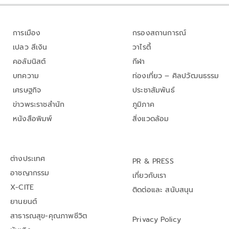
การเมือง
กรองสถานการณ์
เปลว สีเงิน
วาไรตี้
คอลัมนิสต์
กีฬา
บทความ
ท่องเที่ยว – ศิลปวัฒนธรรม
เศรษฐกิจ
ประชาสัมพันธ์
ข่าวพระราชสำนัก
ภูมิภาค
หนังสือพิมพ์
สิ่งแวดล้อม
ต่างประเทศ
PR & PRESS
อาชญากรรม
เกี่ยวกับเรา
X-CITE
ติดต่อและ สนับสนุน
ยานยนต์
สาธารณสุข-คุณภาพชีวิต
Privacy Policy