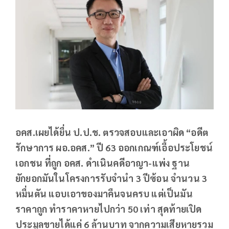
อคส.เผยได้ยื่น ป.ป.ช. ตรวจสอบและเอาผิด “อดีต
รักษาการ ผอ.อคส.” ปี 63 ออกเกณฑ์เอื้อประโยชน์
เอกชน ที่ถูก อคส. ดำเนินคดีอาญา-แพ่ง ฐาน
ยักยอกมันในโครงการรับจำนำ 3 ปีซ้อน จำนวน 3
หมื่นตัน แอบเอาของมาคืนจนครบ แต่เป็นมัน
ราคาถูก ทำราคาหายไปกว่า 50 เท่า สุดท้ายเปิด
ประมูลขายได้แค่ 6 ล้านบาท จากความเสียหายรวม