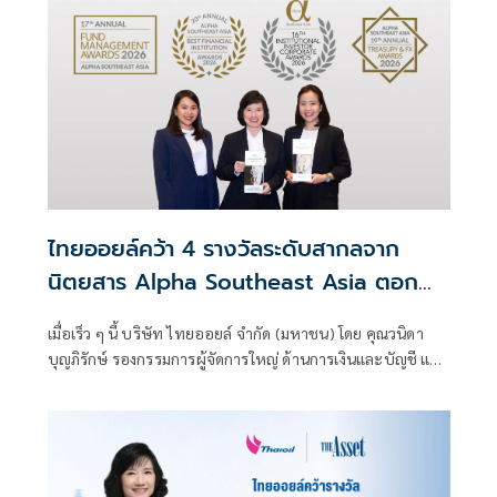
ไทยออยล์คว้า 4 รางวัลระดับสากลจาก
นิตยสาร Alpha Southeast Asia ตอกย้ำ
ความเป็นเลิศในการบริหารจัดการที่ยอด
เมื่อเร็ว ๆ นี้ บริษัท ไทยออยล์ จำกัด (มหาชน) โดย คุณวนิดา
เยี่ยม
บุญภิรักษ์ รองกรรมการผู้จัดการใหญ่ ด้านการเงินและบัญชี และ
คุณธาริกา เทพหัสดิน ณ อยุธยา ผู้จัดการฝ่ายวางแผนการเงิน
เป็นผู้แทนบริษัทฯ เข้ารับ 4 รางวัล จากงาน Alpha Southeast
Asia's 16th Annual Institutional Investor Poll 2026 ณ
ประเทศสิงคโปร์