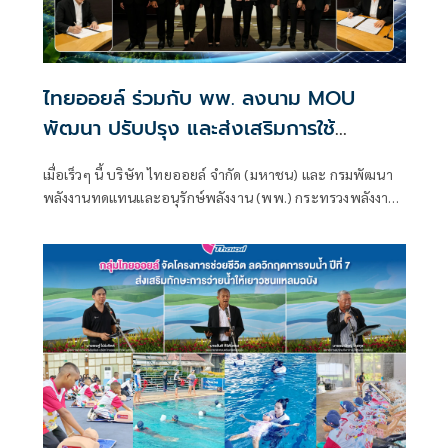
ไทยออยล์ ร่วมกับ พพ. ลงนาม MOU
พัฒนา ปรับปรุง และส่งเสริมการใช้
พลังงานทดแทน จากพลังงานแสงอาทิตย์
เมื่อเร็วๆ นี้ บริษัท ไทยออยล์ จำกัด (มหาชน) และ กรมพัฒนา
เพื่อยกระดับและสร้างโมเดลความร่วมมือ
พลังงานทดแทนและอนุรักษ์พลังงาน (พพ.) กระทรวงพลังงาน
ระหว่างภาครัฐ-เอกชน
ร่วมลงนามบันทึกความเข้าใจ (MOU) “ว่าด้วยความร่วมมือใน
การพัฒนา ปรับปรุง และส่งเสริมการใช้พลังงานทดแทนจาก
พลังงานแสงอาทิตย์ สำหรับหน่วยงานด้านสาธารณสุขและ
สถานศึกษาของภาครัฐ” เพื่อสร้างความมั่นคงด้านพลังงานใน
พื้นที่ห่างไกล