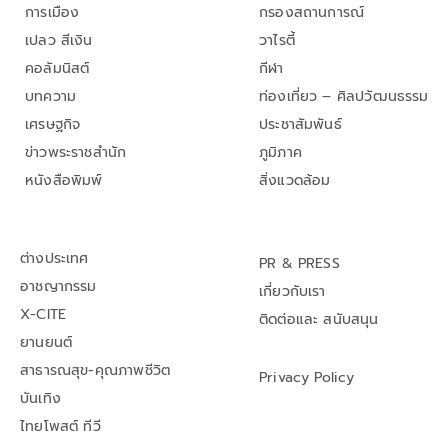
การเมือง
กรองสถานการณ์
เปลว สีเงิน
วาไรตี้
คอลัมนิสต์
กีฬา
บทความ
ท่องเที่ยว – ศิลปวัฒนธรรม
เศรษฐกิจ
ประชาสัมพันธ์
ข่าวพระราชสำนัก
ภูมิภาค
หนังสือพิมพ์
สิ่งแวดล้อม
ต่างประเทศ
PR & PRESS
อาชญากรรม
เกี่ยวกับเรา
X-CITE
ติดต่อและ สนับสนุน
ยานยนต์
สาธารณสุข-คุณภาพชีวิต
Privacy Policy
บันเทิง
ไทยโพสต์ ทีวี