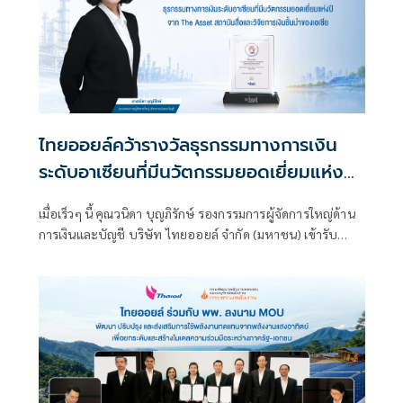
ไทยออยล์คว้ารางวัลธุรกรรมทางการเงิน
ระดับอาเซียนที่มีนวัตกรรมยอดเยี่ยมแห่งปี
จาก The Asset สถาบันสื่อและวิจัยการเงิน
เมื่อเร็วๆ นี้ คุณวนิดา บุญภิรักษ์ รองกรรมการผู้จัดการใหญ่ด้าน
ชั้นนำของเอเชีย
การเงินและบัญชี บริษัท ไทยออยล์ จำกัด (มหาชน) เข้ารับ
รางวัล Most Innovative Deal of the Year (ASEAN) จาก