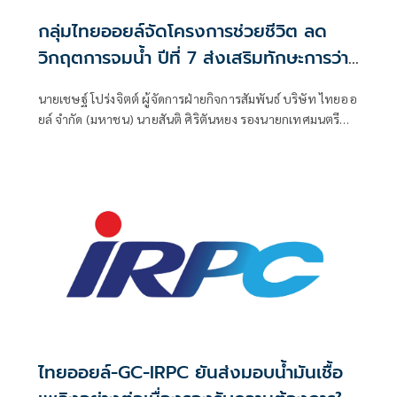
กลุ่มไทยออยล์จัดโครงการช่วยชีวิต ลด
วิกฤตการจมน้ำ ปีที่ 7 ส่งเสริมทักษะการว่าย
น้ำให้เยาวชนแหลมฉบัง
นายเชษฐ์ โปร่งจิตต์ ผู้จัดการฝ่ายกิจการสัมพันธ์ บริษัท ไทยออ
ยล์ จำกัด (มหาชน) นายสันติ ศิริตันหยง รองนายกเทศมนตรี
นครแหลมฉบัง และนายธนาวิชญ์ โถสกุล เลขาธิการสมาคมกีฬา
ทางน้ำแห่งประเทศไทย ร่วมเป็นประธานในพิธีเปิด โครงการ
"ช่วยชีวิต ลดวิกฤตการจมน้ำ" ปีที่ 7 ณ สระว่ายน้ำเทศบาลนคร
แหลมฉบัง
ไทยออยล์-GC-IRPC ยันส่งมอบน้ำมันเชื้อ