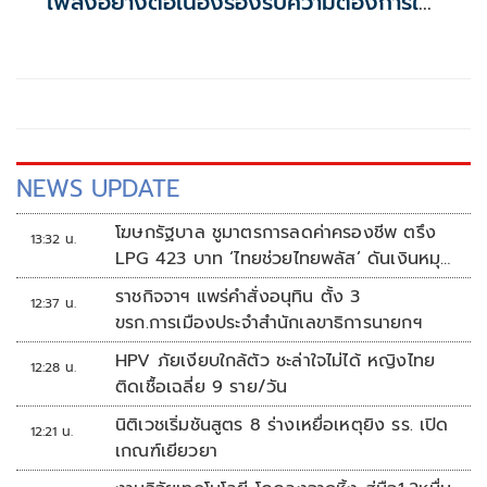
เพลิงอย่างต่อเนื่องรองรับความต้องการใช้
ในประเทศ
NEWS UPDATE
โฆษกรัฐบาล ชูมาตรการลดค่าครองชีพ ตรึง
13:32 น.
LPG 423 บาท ‘ไทยช่วยไทยพลัส’ ดันเงินหมุน
แสนล้าน
ราชกิจจาฯ แพร่คำสั่งอนุทิน ตั้ง 3
12:37 น.
ขรก.การเมืองประจำสำนักเลขาธิการนายกฯ
HPV ภัยเงียบใกล้ตัว ชะล่าใจไม่ได้ หญิงไทย
12:28 น.
ติดเชื้อเฉลี่ย 9 ราย/วัน
นิติเวชเริ่มชันสูตร 8 ร่างเหยื่อเหตุยิง รร. เปิด
12:21 น.
เกณฑ์เยียวยา