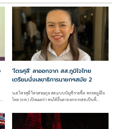
ง
'ไตรศุลี' ลาออกจาก สส.ภูมิใจไทย
เตรียมนั่งเลขาธิการนายกฯสมัย 2
น.ส.ไตรศุลี ไตรสรณกุล สส.แบบบัญชีรายชื่อ พรรคภูมิใจ
โอ
ไทย (ภท.) เปิดเผยว่า ตนได้ยื่นลาออกจากสส.เป็นที่
อง
เรียบร้อยแล้ว เมื่อถามว่า
น
า