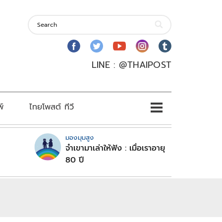
LINE : @THAIPOST
พ์
ไทยโพสต์ ทีวี
มองมุมสูง
จำเขามาเล่าให้ฟัง : เมื่อเราอายุ
80 ปี