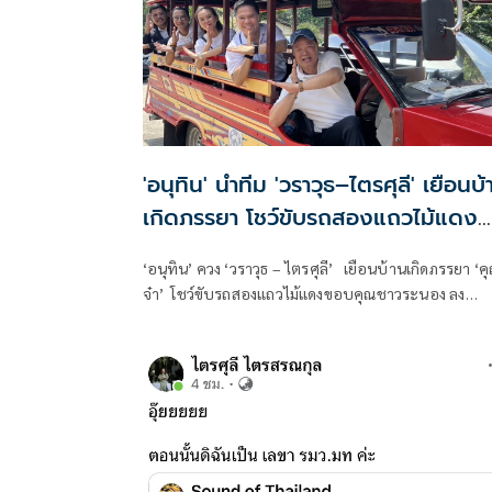
นั้น
'อนุทิน' นำทีม 'วราวุธ–ไตรศุลี' เยือนบ้
เกิดภรรยา โชว์ขับรถสองแถวไม้แดง
ขอบคุณชาวระนอง
‘อนุทิน’ ควง ‘วราวุธ – ไตรศุลี’ เยือนบ้านเกิดภรรยา ‘ค
จ๋า’ โชว์ขับรถสองแถวไม้แดงขอบคุณชาวระนอง ลง
คะแนนเสียง ให้ สส.ภูมิใจไทย พร้อมท่าพลัสแน่นอน