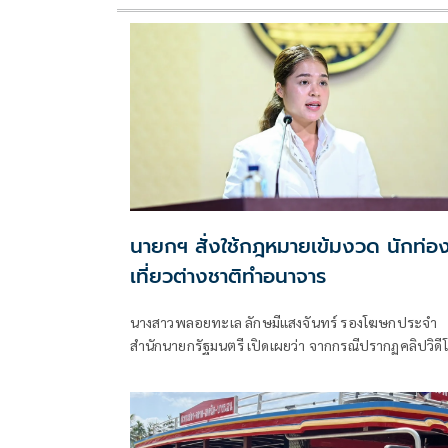
นายกฯ สั่งใช้กฎหมายเข้มงวด นักท่อ
เที่ยวต่างชาติทำอนาจาร
นางสาวพลอยทะเล ลักษมีแสงจันทร์ รองโฆษกประจำ
สำนักนายกรัฐมนตรี เปิดเผยว่า จากกรณีปรากฏคลิปวิดี
ในสื่อสังคมออนไลน์ เผยให้เห็นพฤติกรรมไม่เหมาะสมข
นักท่องเที่ยวชาวต่างชาติคู่หนึ่ง ที่กระทำการอนาจารบ
รถตุ๊กตุ๊ก บริเวณพื้นที่สาธารณะในตำบลป่าตอง อำเภอ
กะทู้ จังหวัดภูเก็ต เมื่อเช้ามืดวันที่ 3 พฤษภาคม ที่ผ่านม