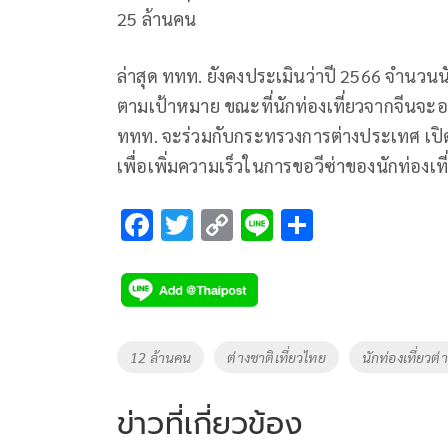
25 ล้านคน
ล่าสุด ททท. ยังคงประเมินว่าปี 2566 จำนวนน
ตามเป้าหมาย ขณะที่นักท่องเที่ยวจากจีนจะอยู่
ททท. จะร่วมกับกระทรวงการต่างประเทศ เปิ
เพื่อเพิ่มความเร็วในการขอวีซ่าของนักท่อ
F
T
C
Li
S
ac
wi
o
n
h
e
tt
p
e
ar
b
er
y
e
o
Li
Tags
12 ล้านคน
ต่างชาติเที่ยวไทย
นักท่องเที่ยวต่
o
n
k
k
ข่าวที่เกี่ยวข้อง