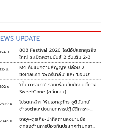
EWS UPDATE
808 Festival 2026 ไลน์อัปแรกสุดยิ่ง
1:24 น.
ใหญ่ ระเบิดความมันส์ 2 วันเต็ม 2-3
ต.ค.นี้
M4 คัมแบคตามสัญญา! ปล่อย 2
1:16 น.
ซิงเกิลแรก 'อะดรีนาลีน' และ 'ชอบU'
'ดั๊ม คาราบาว' รวมเพื่อนวัยมัธยมตั้งวง
1:02 น.
SweetCane (สวีทเคน)
โปรดเกล้าฯ 'พันเอกสุภัทร ชูตินันทน์'
23:49 น.
ดำรงตำแหน่งนายทหารปฏิบัติการฯ-
พระราชทานยศ 'พลตรี'
ซาอุฯ-ตุรเคีย-ปากีสถานลงนามข้อ
23:45 น.
ตกลงด้านการป้องกันประเทศท่ามกลาง