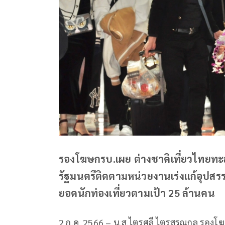
รองโฆษกรบ.เผย ต่างชาติเที่ยวไทยทะล
รัฐมนตรีติดตามหน่วยงานเร่งแก้อุปสรรค 
ยอดนักท่องเที่ยวตามเป้า 25 ล้านคน
2 ก.ค. 2566 – น.ส.ไตรศุลี ไตรสรณกุล รองโ