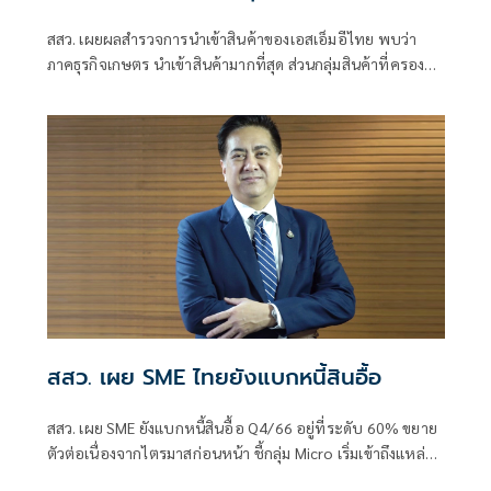
สสว. เผยผลสำรวจการนำเข้าสินค้าของเอสเอ็มอีไทย พบว่า
ภาคธุรกิจเกษตร นำเข้าสินค้ามากที่สุด ส่วนกลุ่มสินค้าที่ครอง
แชมป์นำเข้าสูงสุด ได้แก่ กลุ่มเคมีภัณฑ์ เช่น ปุ๋ย ยาฆ่าศัตรูพืช
น้ำยาทำความสะอาด และกลุ่มสินค้าเพื่ออุปโภคบริโภค แหล่ง
นำเข้าหลักมาจาก จีน ญี่ปุ่น อเมริกา เกาหลีใต้ และ เวียดนาม
ฯลฯ โดยนำเข้าผ่านแพลตฟอร์มออนไลน์ เป็นหลัก แต่อุปสรรค
สำคัญอยู่ที่ราคาขนส่งและความล่าช้าในการขนส่ง ผู้ประกอบ
การ SME จึงต้องการให้ภาครัฐและผู้เกี่ยวข้องสนับสนุนการ
พัฒนาสินค้าในประเทศให้ได้คุณภาพมาตรฐานเพื่อทดแทน
การนำเข้า
สสว. เผย SME ไทยยังแบกหนี้สินอื้อ
สสว. เผย SME ยังแบกหนี้สินอื้อ Q4/66 อยู่ที่ระดับ 60% ขยาย
ตัวต่อเนื่องจากไตรมาสก่อนหน้า ชี้กลุ่ม Micro เริ่มเข้าถึงแหล่ง
เงินในระบบเพิ่มขึ้น เผยด้านอัตราดอกเบี้ยเงินกู้ยังอยู่ในระดับสูง