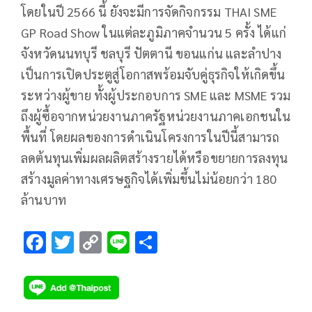
โดยในปี 2566 นี้ ยังจะมีการจัดกิจกรรม THAI SME
GP Road Show ในแต่ละภูมิภาคจำนวน 5 ครั้ง ได้แก่
จังหวัดนนทบุรี ชลบุรี ปัตตานี ขอนแก่น และลำปาง
เป็นการเปิดประตูสู่โอกาสพร้อมจับคู่ธุรกิจให้เกิดขึ้น
ระหว่างผู้ขาย ทั้งผู้ประกอบการ SME และ MSME รวม
ถึงผู้ซื้อจากหน่วยงานภาครัฐหน่วยงานภาคเอกชนใน
พื้นที่ โดยผลของการดำเนินโครงการในปีนี้สามารถ
ลดต้นทุนเพิ่มผลผลิตสร้างรายได้หรือขยายการลงทุน
สร้างมูลค่าทางเศรษฐกิจได้เพิ่มขึ้นไม่น้อยกว่า 180
ล้านบาท
F
T
C
Li
S
ac
wi
o
n
h
e
tt
p
e
ar
b
er
y
e