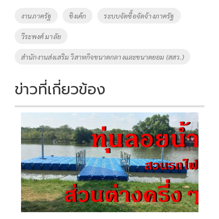
o
Li
Tags
งานภาครัฐ
ชิงเค้ก
ระบบจัดซื้อจัดจ้างภาครัฐ
o
n
วีระพงศ์ มาลัย
k
k
สำนักงานส่งเสริม วิสาหกิจขนาดกลางและขนาดยอม (สสว.)
ข่าวที่เกี่ยวข้อง