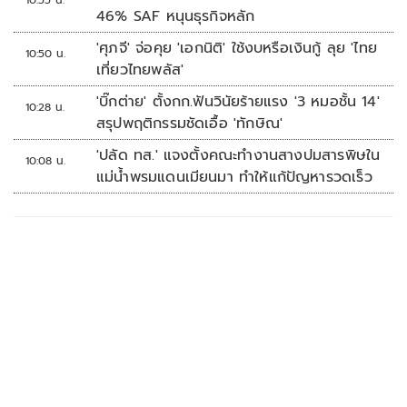
10:55 น.
46% SAF หนุนธุรกิจหลัก
'ศุภจี' จ่อคุย 'เอกนิติ' ใช้งบหรือเงินกู้ ลุย 'ไทย
10:50 น.
เที่ยวไทยพลัส'
'บิ๊กต่าย' ตั้งกก.ฟันวินัยร้ายแรง '3 หมอชั้น 14'
10:28 น.
สรุปพฤติกรรมชัดเอื้อ 'ทักษิณ'
'ปลัด ทส.' แจงตั้งคณะทำงานสางปมสารพิษใน
10:08 น.
แม่น้ำพรมแดนเมียนมา ทำให้แก้ปัญหารวดเร็ว