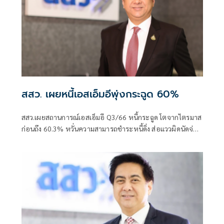
สสว. เผยหนี้เอสเอ็มอีพุ่งกระฉูด 60%
สสว.เผยสถานการณ์เอสเอ็มอี Q3/66 หนี้กระฉูด โตจากไตรมาส
ก่อนถึง 60.3% หวั่นความสามารถชำระหนี้ดิ่ง ส่อแววผิดนัดจ่าย
เงินเพิ่ม จี้รัฐหาเงินกู้ดอกต่ำพิเศษ พร้อมลดอัตราดอกเบี้ยขยาย
ระยะเวลาชำระ