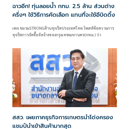
ฉาวอีก! ทุ่นลอยน้ำ กทม. 2.5 ล้าน ส่วนต่าง
ครึ่งๆ ใช้วิธีการคัดเลือก แทนที่จะใช้อีบิดดิ้ง
เพจ ชมรมSTRONGต้านทุจริตประเทศไทย โพสต์ข้อความการ
ทุจริตการจัดซื้อจัดจ้างของกรุงเทพมหานคร(กทม.) ว่า
สสว. เผยภาคธุรกิจการเกษตรนำโด่งครอง
แชมป์นำเข้าสินค้ามากสุด