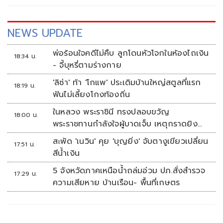
NEWS UPDATE
พ่อร้อนใจคดีไม่คืบ ลูกโดนหัวโจกในห้องไถเงิน
18:34 น.
- จี้บุหรี่ตามร่างกาย
'ลิซ่า' ท้า 'โกแพ' ประเดิมบ้านใหญ่สตูลที่แรก
18:19 น.
ฟันไม่เลี้ยงโกงท้องถิ่น
ในหลวง พระราชินี ทรงปลอบขวัญ
18:00 น.
พระราชทานกำลังใจผู้บาดเจ็บ เหตุกราดยิง
รร.เทพศิรินทร์นนทบุรี
สะพัด 'เนวิน' คุย 'บุญยิ่ง' จับตางูเขียวเปลี่ยน
17:51 น.
สีน้ำเงิน
5 จังหวัดภาคเหนือน้ำถล่มอ่วม ปภ.สั่งสำรวจ
17:29 น.
ความเสียหาย บ้านเรือน- พื้นที่เกษตร