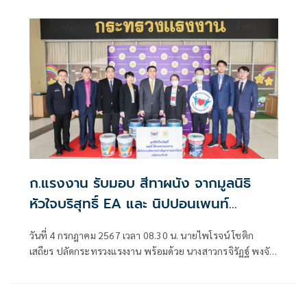
พระชนมพรรษา 6 รอบ 28 กรกฎาคม 2567 ที่จะถึงนี้ เพื่อ
เป็นการแสดงความจงรักภักดี สำนึกในพระมหากรุณาธิคุณ
ก.แรงงาน รับมอบ สีทาผนัง จากมูลนิธิ
หัวใจบริสุทธิ์ EA และ นิปปอนเพนท์
สนับสนุนกิจกรรมจิตอาสา เฉลิมพระเกียรติ
วันที่ 4 กรกฎาคม 2567 เวลา 08.30 น. นายไพโรจน์ โชติก
พระบาทสมเด็จพระเจ้าอยู่หัว
เสถียร ปลัดกระทรวงแรงงาน พร้อมด้วย นางสาวกรจิรัฏฐ์ พงจัน
ทร์ศธร ผู้ช่วยปลัดกระทรวงแรงงาน นายสิบหมื่นชัย โพธิสินธุ์
รองอธิบดีกรมการจัดหางาน นายมงคล สงคราม รองอธิบดีกรม
การจัดหางาน