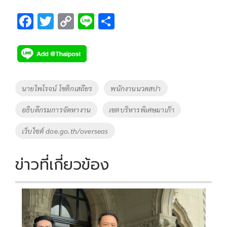
F
T
C
Li
S
ac
wi
o
n
h
e
tt
p
e
ar
b
er
y
e
o
Li
Tags
นายไพโรจน์ โชติกเสถียร
พนักงานนวดสปา
o
n
อธิบดีกรมการจัดหางาน
เขตบริหารพิเศษมาเก๊า
k
k
เว็บไซต์ doe.go.th/overseas
ข่าวที่เกี่ยวข้อง