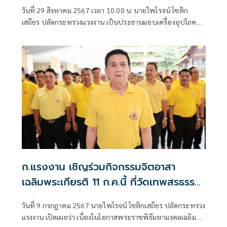
วันที่ 29 สิงหาคม 2567 เวลา 10.00 น. นายไพโรจน์ โชติก
เสถียร ปลัดกระทรวงแรงงาน เป็นประธานมอบเครื่องอุปโภค
บริโภคให้กับ นางเธียรรัตน์ นะวะมะวัฒน์
ก.แรงงาน เชิญร่วมกิจกรรมจิตอาสา
เฉลิมพระเกียรติ 11 ก.ค.นี้ ที่วัดเทพสรธรรมา
ราม จ.ปทุมธานี
วันที่ 9 กรกฎาคม 2567 นายไพโรจน์ โชติกเสถียร ปลัดกระทรวง
แรงงาน เปิดเผยว่า เนื่องในโอกาสพระราชพิธีมหามงคลเฉลิม