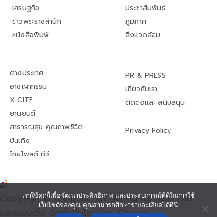
เศรษฐกิจ
ประชาสัมพันธ์
ข่าวพระราชสำนัก
ภูมิภาค
หนังสือพิมพ์
สิ่งแวดล้อม
ต่างประเทศ
PR & PRESS
อาชญากรรม
เกี่ยวกับเรา
X-CITE
ติดต่อและ สนับสนุน
ยานยนต์
สาธารณสุข-คุณภาพชีวิต
Privacy Policy
บันเทิง
ไทยโพสต์ ทีวี
เราใช้คุกกี้เพื่อพัฒนาประสิทธิภาพ และประสบการณ์ที่ดีในการใช้
Copyright© thaipost.net, All rights reserved.,
เว็บไซต์ของคุณ คุณสามารถศึกษารายละเอียดได้ที่นี่
ออกแบบเว็บ จัดทำเว็บไซต์โดย iDesign