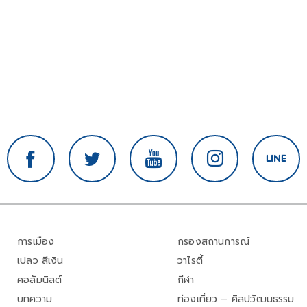
การเมือง
กรองสถานการณ์
เปลว สีเงิน
วาไรตี้
คอลัมนิสต์
กีฬา
บทความ
ท่องเที่ยว – ศิลปวัฒนธรรม