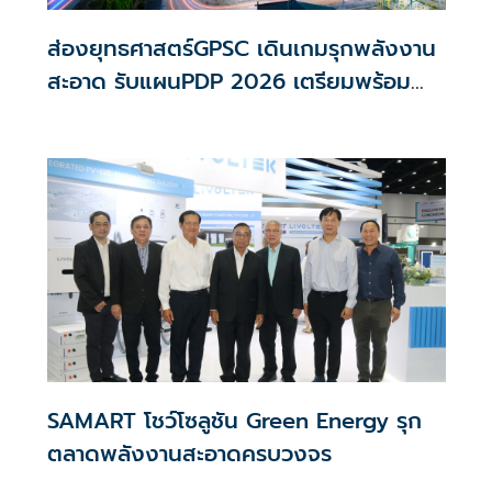
ส่องยุทธศาสตร์GPSC เดินเกมรุกพลังงาน
สะอาด รับแผนPDP 2026 เตรียมพร้อม
เทคโนโลยีพัฒนาSMRมุ่งสู่ Net Zero
SAMART โชว์โซลูชัน Green Energy รุก
ตลาดพลังงานสะอาดครบวงจร