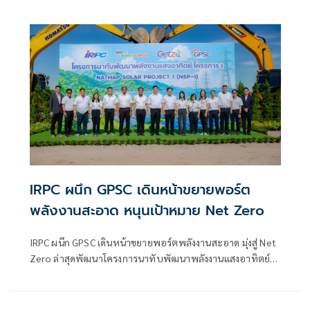
IRPC ผนึก GPSC เดินหน้าขยายพอร์ต
พลังงานสะอาด หนุนเป้าหมาย Net Zero
IRPC ผนึก GPSC เดินหน้าขยายพอร์ตพลังงานสะอาด มุ่งสู่ Net
Zero ล่าสุดพัฒนาโครงการนาทับพัฒนาพลังงานแสงอาทิตย์
ขนาดกำลังการผลิตติดตั้ง 98 เมกะวัตต์ คาด COD ธ.ค.2571