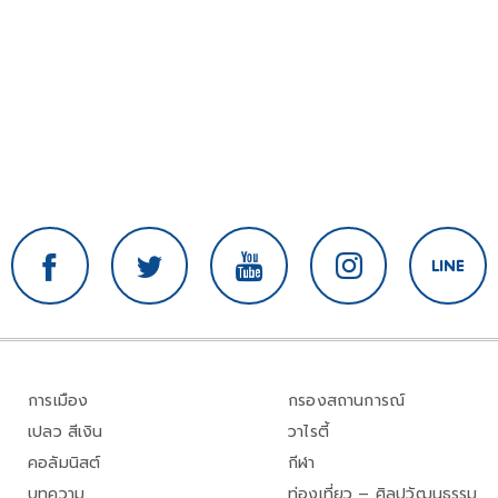
การเมือง
กรองสถานการณ์
เปลว สีเงิน
วาไรตี้
คอลัมนิสต์
กีฬา
บทความ
ท่องเที่ยว – ศิลปวัฒนธรรม