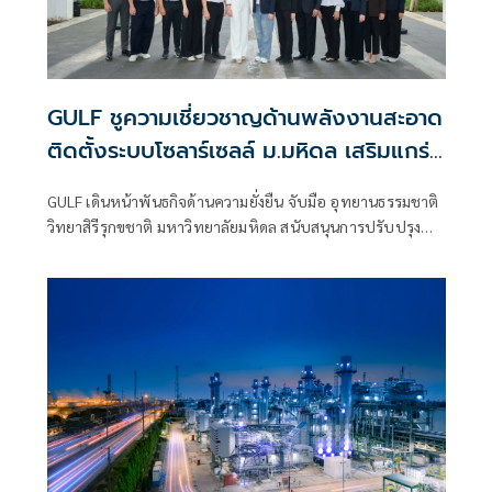
GULF ชูความเชี่ยวชาญด้านพลังงานสะอาด
ติดตั้งระบบโซลาร์เซลล์ ม.มหิดล เสริมแกร่ง
การวิจัยพัฒนา 'Nature-based
GULF เดินหน้าพันธกิจด้านความยั่งยืน จับมือ อุทยานธรรมชาติ
Innovation' พร้อมหนุนศักยภาพเด็กกลุ่ม
วิทยาสิรีรุกขชาติ มหาวิทยาลัยมหิดล สนับสนุนการปรับปรุง
เปราะบาง
หลังคา และติดตั้งระบบผลิตไฟฟ้าพลังงานแสงอาทิตย์ (Solar
Rooftop) มูลค่า 3.6 ล้านบาท เพื่อส่งเสริมการใช้พลังงาน
สะอาดในพื้นที่อุทยานฯ มุ่งยกระดับงานวิจัยด้านสมุนไพรไทยสู่
ระดับอุตสาหกรรม และสร้างโอกาสทางการเรียนรู้ให้กับกลุ่ม
เด็กที่มีความเปราะบางและประชาชนทั่วไป