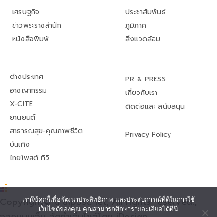
เศรษฐกิจ
ประชาสัมพันธ์
ข่าวพระราชสำนัก
ภูมิภาค
หนังสือพิมพ์
สิ่งแวดล้อม
ต่างประเทศ
PR & PRESS
อาชญากรรม
เกี่ยวกับเรา
X-CITE
ติดต่อและ สนับสนุน
ยานยนต์
สาธารณสุข-คุณภาพชีวิต
Privacy Policy
บันเทิง
ไทยโพสต์ ทีวี
เราใช้คุกกี้เพื่อพัฒนาประสิทธิภาพ และประสบการณ์ที่ดีในการใช้
Copyright© thaipost.net, All rights reserved.,
เว็บไซต์ของคุณ คุณสามารถศึกษารายละเอียดได้ที่นี่
ออกแบบเว็บ จัดทำเว็บไซต์โดย iDesign