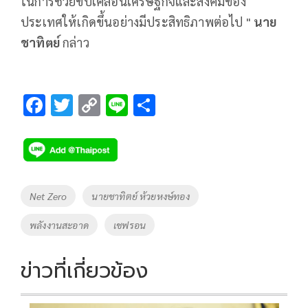
ในการช่วยขับเคลื่อนเศรษฐกิจและสังคมของ
ประเทศให้เกิดขึ้นอย่างมีประสิทธิภาพต่อไป "
นาย
ชาทิตย์
กล่าว
F
T
C
Li
S
ac
wi
o
n
h
e
tt
p
e
ar
b
er
y
e
o
Li
Tags
Net Zero
นายชาทิตย์ ห้วยหงษ์ทอง
o
n
พลังงานสะอาด
เชฟรอน
k
k
ข่าวที่เกี่ยวข้อง