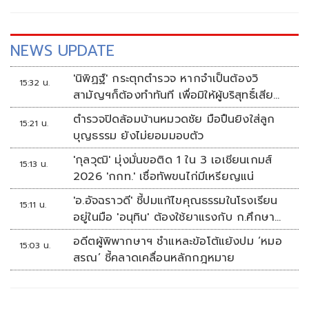
NEWS UPDATE
'นิพิฏฐ์' กระตุกตำรวจ หากจำเป็นต้องวิ
15:32 น.
สามัญฯก็ต้องทำทันที เพื่อมิให้ผู้บริสุทธิ์เสีย
ชีวิตเพิ่ม
ตำรวจปิดล้อมบ้านหมวดชัย มือปืนยิงใส่ลูก
15:21 น.
บุญธรรม ยังไม่ยอมมอบตัว
'กุลวุฒิ' มุ่งมั่นขอติด 1 ใน 3 เอเชียนเกมส์
15:13 น.
2026 'กกท.' เชื่อทัพขนไก่มีเหรียญแน่
'อ.อัจฉราวดี' ชี้ปมแก้ไขคุณธรรมในโรงเรียน
15:11 น.
อยู่ในมือ 'อนุทิน' ต้องใช้ยาแรงกับ ก.ศึกษา
เรื่องปืนแค่ปลายเหตุ
อดีตผู้พิพากษาฯ ชำแหละข้อโต้แย้งปม ‘หมอ
15:03 น.
สรณ’ ชี้คลาดเคลื่อนหลักกฎหมาย