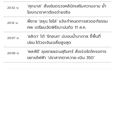
‘ศุภมาส’ สั่งเข้มตรวจคลินิกเสริมความงาม ย้ำ
20:32 น.
โฆษณาราคาต้องจ่ายจริง
พี่ชาย 'ฮลุน โซโล่' แจ้งกำหนดการสวดอภิธรรม
20:12 น.
ศพ เตรียมจัดพิธีฌาปนกิจ 11 ส.ค.
'ลลิดา' โต้ 'รักชนก' ปมงบน้ำบาดาล ชี้พื้นที่
20:07 น.
ปชน.ได้วงเงินเฉลี่ยสูงสุด
'พลพีร์' ลุยชายแดนสุรินทร์ สั่งเร่งรัดโครงการ
20:06 น.
ขยายไฟฟ้า 'ปราสาทตาควาย-เนิน 350'