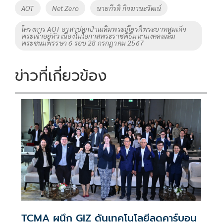
o
Li
Tags
AOT
Net Zero
นายกีรติ กิจมานะวัฒน์
o
n
โครงการ AOT อาสาปลูกป่าเฉลิมพระเกียรติพระบาทสมเด็จ
k
k
พระเจ้าอยู่หัว เนื่องในโอกาสพระราชพิธีมหามงคลเฉลิม
พระชนมพรรษา 6 รอบ 28 กรกฎาคม 2567
ข่าวที่เกี่ยวข้อง
TCMA ผนึก GIZ ดันเทคโนโลยีลดคาร์บอน