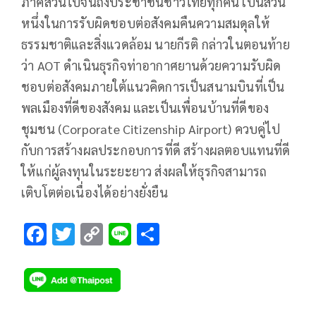
ภาคส่วนไปจนถึงประชาชนชาวไทยทุกคน เป็นส่วน
หนึ่งในการรับผิดชอบต่อสังคมคืนความสมดุลให้
ธรรมชาติและสิ่งแวดล้อม นายกีรติ กล่าวในตอนท้าย
ว่า AOT ดำเนินธุรกิจท่าอากาศยานด้วยความรับผิด
ชอบต่อสังคมภายใต้แนวคิดการเป็นสนามบินที่เป็น
พลเมืองที่ดีของสังคม และเป็นเพื่อนบ้านที่ดีของ
ชุมชน (Corporate Citizenship Airport) ควบคู่ไป
กับการสร้างผลประกอบการที่ดี สร้างผลตอบแทนที่ดี
ให้แก่ผู้ลงทุนในระยะยาว ส่งผลให้ธุรกิจสามารถ
เติบโตต่อเนื่องได้อย่างยั่งยืน
F
T
C
Li
S
ac
wi
o
n
h
e
tt
p
e
ar
b
er
y
e