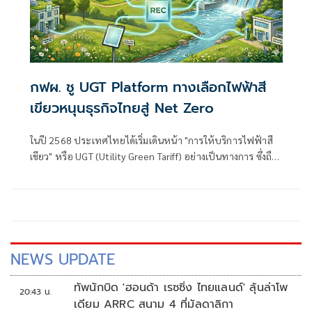
กฟผ. ชู UGT Platform ทางเลือกไฟฟ้าสี
เขียวหนุนธุรกิจไทยสู่ Net Zero
ในปี 2568 ประเทศไทยได้เริ่มเดินหน้า "การให้บริการไฟฟ้าสี
เขียว" หรือ UGT (Utility Green Tariff) อย่างเป็นทางการ ซึ่งถือ
เป็นประเทศแรก ๆ ในภูมิภาคอาเซียน ตอบโจทย์ภาคธุรกิจและ
โรงงานอุตสาหกรรมที่มีเป้าหมายในการเปลี่ยนผ่านมาใช้
พลังงานหมุนเวียน รวมถึงกลุ่มธุรกิจที่มีความมุ่งมั่นในการใช้
พลังงานสะอาด 100% (RE100
NEWS UPDATE
ทัพนักบิด 'ฮอนด้า เรซซิ่ง ไทยแลนด์' ลุ้นล่าโพ
20:43 น.
เดียม ARRC สนาม 4 ที่มัลดาลิกา