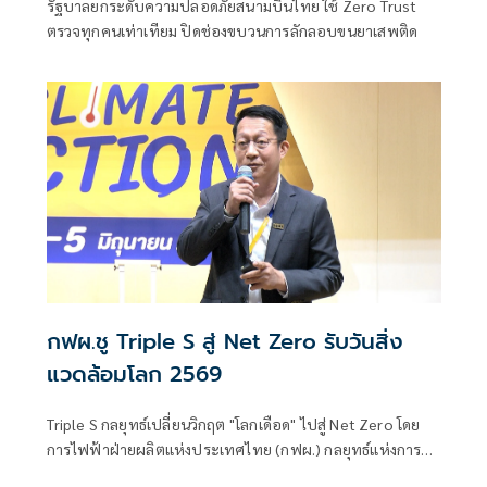
รัฐบาลยกระดับความปลอดภัยสนามบินไทย ใช้ Zero Trust
ตรวจทุกคนเท่าเทียม ปิดช่องขบวนการลักลอบขนยาเสพติด
กฟผ.ชู Triple S สู่ Net Zero รับวันสิ่ง
แวดล้อมโลก 2569
Triple S กลยุทธ์เปลี่ยนวิกฤต "โลกเดือด" ไปสู่ Net Zero โดย
การไฟฟ้าฝ่ายผลิตแห่งประเทศไทย (กฟผ.) กลยุทธ์แห่งการ
เปลี่ยนผ่านประเทศไทยไปสู่ยุคพลังงานสะอาดได้อย่างยั่งยืน