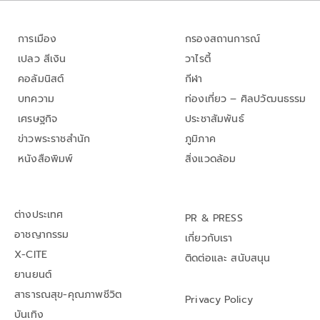
การเมือง
กรองสถานการณ์
เปลว สีเงิน
วาไรตี้
คอลัมนิสต์
กีฬา
บทความ
ท่องเที่ยว – ศิลปวัฒนธรรม
เศรษฐกิจ
ประชาสัมพันธ์
ข่าวพระราชสำนัก
ภูมิภาค
หนังสือพิมพ์
สิ่งแวดล้อม
ต่างประเทศ
PR & PRESS
อาชญากรรม
เกี่ยวกับเรา
X-CITE
ติดต่อและ สนับสนุน
ยานยนต์
สาธารณสุข-คุณภาพชีวิต
Privacy Policy
บันเทิง