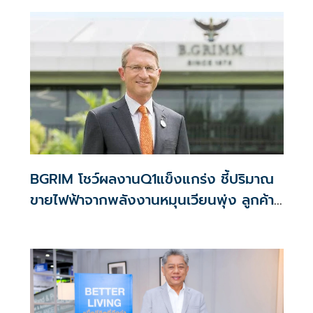
จะชะลอตัวจากภาวะเศรษฐกิจและสถานการณ์โลก แต่สำหรับ
กรุงเทพฯ และปริมณฑลซึ่งเป็นย่านศูนย์กลางธุรกิจยังคงมี
กิจกรรมทางเศรษฐกิจ มีการเดินทาง ประชาชนยังคงต้องเดิน
ทางไปยังสถานที่ต่างๆ
BGRIM โชว์ผลงานQ1แข็งแกร่ง ชี้ปริมาณ
ขายไฟฟ้าจากพลังงานหมุนเวียนพุ่ง ลูกค้า
อุตสาหกรรมโตแรง!