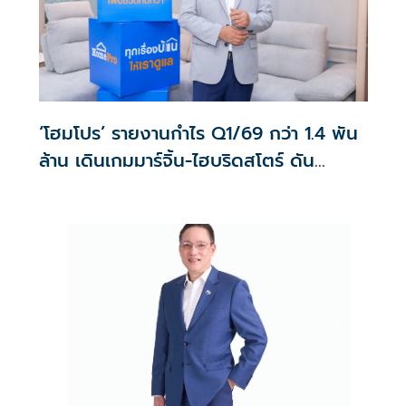
‘โฮมโปร’ รายงานกำไร Q1/69 กว่า 1.4 พัน
ล้าน เดินเกมมาร์จิ้น-ไฮบริดสโตร์ ดัน
ศักยภาพโตระยะยาว