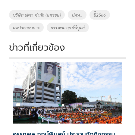
Tags
บริษัท ปตท. จำกัด (มหาชน)
ปตท..
ปีี2566
ผลประกอบการ
อรรถพล ฤกษ์พิบูลย์
ข่าวที่เกี่ยวข้อง
อรรถพล ฤกษ์พิบูลย์ ประธานจัดกิจกรรม