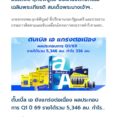
เฉลิมพระเกียรติ สมเด็จพระนางเจ้าฯ
พระบรมราชินี “คนไทย คลองเปรมสายน้ำ
นายอรรถพล ฤกษ์พิบูลย์ ที่ปรึกษานายกรัฐมนตรี และประธาน
เดียวกัน”
กรรมการติดตามและขับเคลื่อนโครงการพระราชดำริ ตามพระ
บรมราโชบาย เป็นประธานจัดกิจกรรม คนไทย คลองเปรม
สายน้ำเดียวกัน
ดั๊บเบิ้ล เอ ยังแกร่งต่อเนื่อง ผลประกอบ
การ Q1 ปี 69 รายได้รวม 5,346 ลบ. กำไร
336 ลบ. ท่ามกลางวิกฤตเศรษฐกิจโลก