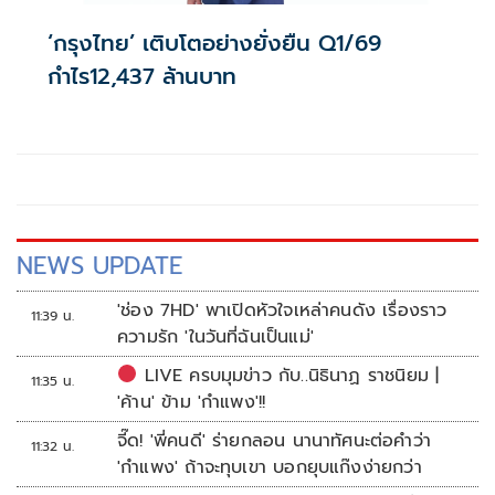
‘กรุงไทย’ เติบโตอย่างยั่งยืน Q1/69
กำไร12,437 ล้านบาท
NEWS UPDATE
'ช่อง 7HD' พาเปิดหัวใจเหล่าคนดัง เรื่องราว
11:39 น.
ความรัก 'ในวันที่ฉันเป็นแม่'
LIVE ครบมุมข่าว กับ..นิธินาฏ ราชนิยม |
11:35 น.
'ค้าน' ข้าม 'กำแพง'!!
จี๊ด! 'พี่คนดี' ร่ายกลอน นานาทัศนะต่อคำว่า
11:32 น.
'กำแพง' ถ้าจะทุบเขา บอกยุบแก๊งง่ายกว่า