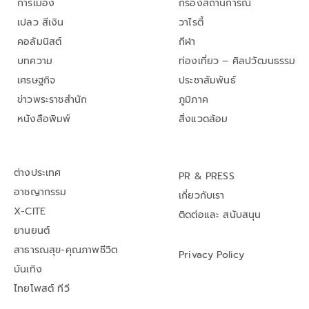
การเมือง
กรองสถานการณ์
เปลว สีเงิน
วาไรตี้
คอลัมนิสต์
กีฬา
บทความ
ท่องเที่ยว – ศิลปวัฒนธรรม
เศรษฐกิจ
ประชาสัมพันธ์
ข่าวพระราชสำนัก
ภูมิภาค
หนังสือพิมพ์
สิ่งแวดล้อม
ต่างประเทศ
PR & PRESS
อาชญากรรม
เกี่ยวกับเรา
X-CITE
ติดต่อและ สนับสนุน
ยานยนต์
สาธารณสุข-คุณภาพชีวิต
Privacy Policy
บันเทิง
ไทยโพสต์ ทีวี