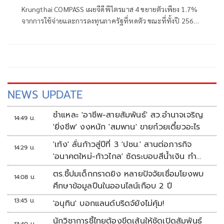
Krungthai COMPASS เผยจีดีพีไตรมาส 4 ขยายตัวเพียง 1.7%
จากการใช้จ่ายและการลงทุนภาครัฐที่หดตัว ขณะที่ทั้งปี 2566
เศรษฐกิจไทยขยายตัวเพียง 1.9% คาดจีดีพีปี 2567
NEWS UPDATE
ชำแหละ 'อาชีพ-สายสัมพันธ์' สว.อำนาจเจริญ
14:49 น.
'ยิ่งชีพ' งงหนัก 'สมพาน' ขายก๋วยเตี๋ยวอะไร
'เท้ง' ลั่นก้าวสู่ปีที่ 3 'ปชน.' สานต่อภารกิจ
14:29 น.
'อนาคตใหม่-ก้าวไกล' ซัดระบอบสีน้ำเงิน ทำ
หลักนิติรัฐ-นิติธรรมสั่นคลอน
ตร.ชี้ปมเด็กกราดยิง หลายปัจจัยเชื่อมโยงพบ
14:08 น.
ศึกษาข้อมูลปืนในออนไลน์เกือบ 2 ปี
13:45 น.
'อนุทิน' บอกแลนด์บริดจ์ยังไม่คุ้ม!
นักวิชาการชี้ไทยต้องขีดเส้นให้ชัดเปิดสัมพันธ์
13:40 น.