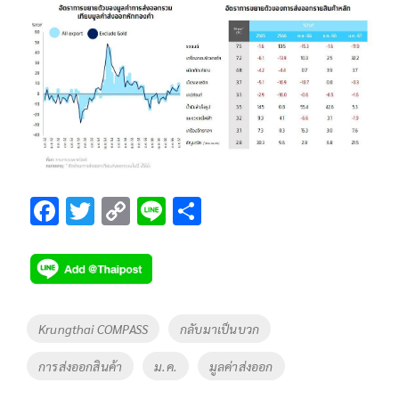
F
T
C
Li
S
ac
wi
o
n
h
e
tt
p
e
ar
b
er
y
e
o
Li
Tags
Krungthai COMPASS
กลับมาเป็นบวก
o
n
การส่งออกสินค้า
ม.ค.
มูลค่าส่งออก
k
k