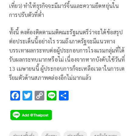
เที่ยว) ทำให้ธุรกิจจะมีมาร์จิ้นและความยืดหยุ่นใน
การปรับตัวที่ต่ำ
ทั้งนี้ คงต้องติดตามมติคณะรัฐมนตรีว่าจะได้ข้อสรุป
ต่อประเด็นนี้อย่างไร รวมถึงภาครัฐจะมีแนวทาง
บรรเทาผลกระทบต่อผู้ประกอบการโรงแรมกลุ่มที่ได้
รับผลกระทบมากหรือไม่ เนื่องจากหากบังคับใช้วันที่
13 เมษายนนี้ ผู้ประกอบการก็จะเหลือเวลาในการเต
รียมตัวด้านสภาพคล่องอีกไม่มากแล้ว
F
T
C
Li
S
ac
wi
o
n
h
e
tt
p
e
ar
b
er
y
e
o
Li
Tags
ค่าแรงขั้นต่ำ
ต้นทุน
ท่องเที่ยว
ธุรกิจโรงแรม