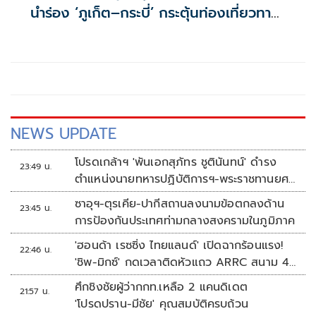
นำร่อง ‘ภูเก็ต–กระบี่’ กระตุ้นท่องเที่ยวทาง
น้ำ
NEWS UPDATE
โปรดเกล้าฯ 'พันเอกสุภัทร ชูตินันทน์' ดำรง
23:49 น.
ตำแหน่งนายทหารปฏิบัติการฯ-พระราชทานยศ
'พลตรี'
ซาอุฯ-ตุรเคีย-ปากีสถานลงนามข้อตกลงด้าน
23:45 น.
การป้องกันประเทศท่ามกลางสงครามในภูมิภาค
'ฮอนด้า เรซซิ่ง ไทยแลนด์' เปิดฉากร้อนแรง!
22:46 น.
'ชิพ-มิกซ์' กดเวลาติดหัวแถว ARRC สนาม 4
ที่มัลดาลิกา
ศึกชิงชัยผู้ว่ากกท.เหลือ 2 แคนดิเดต
21:57 น.
'โปรดปราน-มีชัย' คุณสมบัติครบถ้วน