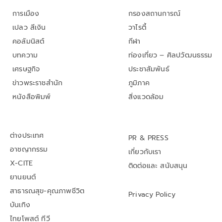
การเมือง
กรองสถานการณ์
เปลว สีเงิน
วาไรตี้
คอลัมนิสต์
กีฬา
บทความ
ท่องเที่ยว – ศิลปวัฒนธรรม
เศรษฐกิจ
ประชาสัมพันธ์
ข่าวพระราชสำนัก
ภูมิภาค
หนังสือพิมพ์
สิ่งแวดล้อม
ต่างประเทศ
PR & PRESS
อาชญากรรม
เกี่ยวกับเรา
X-CITE
ติดต่อและ สนับสนุน
ยานยนต์
สาธารณสุข-คุณภาพชีวิต
Privacy Policy
บันเทิง
ไทยโพสต์ ทีวี