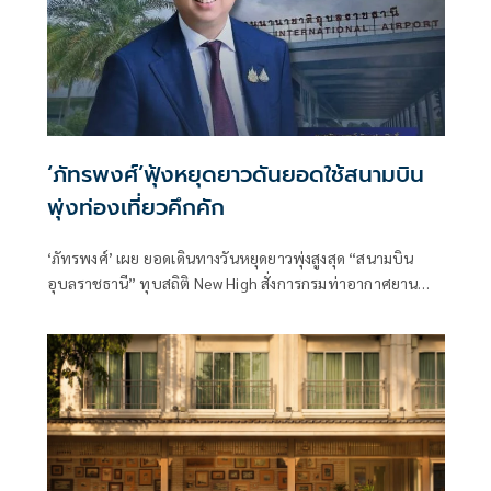
‘ภัทรพงศ์’ฟุ้งหยุดยาวดันยอดใช้สนามบิน
พุ่งท่องเที่ยวคึกคัก
‘ภัทรพงศ์’ เผย ยอดเดินทางวันหยุดยาวพุ่งสูงสุด “สนามบิน
อุบลราชธานี” ทุบสถิติ New High สั่งการกรมท่าอากาศยาน
อำนวยความสะดวกนักท่องเที่ยวชมงานประเพณีท้องถิ่นแห่
เทียนพรรษา - ดันรายได้ท่องเที่ยวภูมิภาคคึกคัก