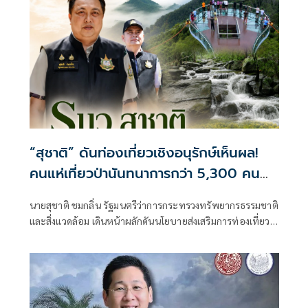
“สุชาติ” ดันท่องเที่ยวเชิงอนุรักษ์เห็นผล!
คนแห่เที่ยวป่านันทนาการกว่า 5,300 คน
รับวันเฉลิมพระชนมพรรษา ปลุกเศรษฐกิจ
นายสุชาติ ชมกลิ่น รัฐมนตรีว่าการกระทรวงทรัพยากรธรรมชาติ
ชุมชน-สร้างจิตสำนึกอนุรักษ์ธรรมชาติ
และสิ่งแวดล้อม เดินหน้าผลักดันนโยบายส่งเสริมการท่องเที่ยว
เชิงอนุรักษ์อย่างเป็นรูปธรรม เพื่อเปิดโอกาสให้ประชาชนได้
สัมผัสความงดงามของทรัพยากรธรรมชาติ