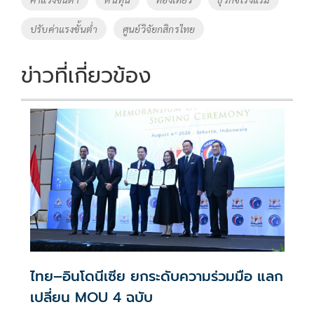
o
n
ปรับค่าแรงขั้นต่ำ
ศูนย์วิจัยกสิกรไทย
k
k
ข่าวที่เกี่ยวข้อง
ไทย–อินโดนีเซีย ยกระดับความร่วมมือ แลก
เปลี่ยน MOU 4 ฉบับ