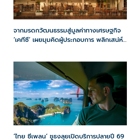
จากมรดกวัฒนธรรมสู่มูลค่าทางเศรษฐกิจ
‘เคทีซี’ เผยมุมคิดผู้ประกอบการ พลิกเสน่ห์
เมืองเก่าสู่โอกาสทางธุรกิจยุคใหม่
‘ไทย ซีเพลน’ ชูธงลุยเปิดบริการปลายปี 69