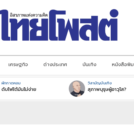
เศรษฐกิจ
ต่างประเทศ
บันเทิง
หนังสือพิม
ผักกาดหอม
วิสามัญบันเทิง
ดับไฟใต้มันไม่ง่าย
สุภาพบุรุษผู้อาวุโส?