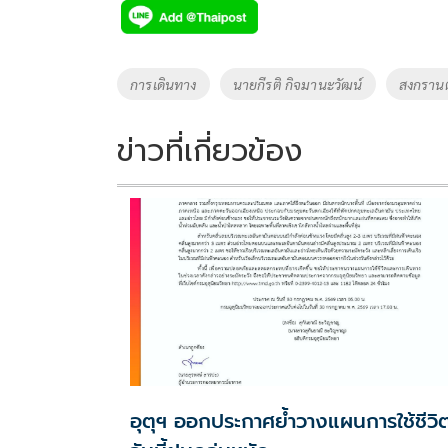
e
tt
p
e
ar
b
er
y
e
o
Li
Tags
การเดินทาง
นายกีรติ กิจมานะวัฒน์
สงกรานต
o
n
k
k
ข่าวที่เกี่ยวข้อง
อุตุฯ ออกประกาศย้ำวางแผนการใช้ชีวิต