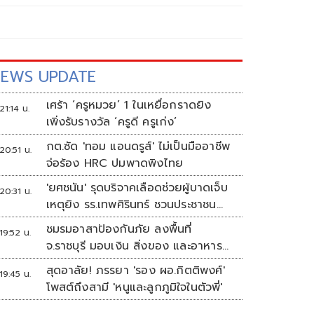
EWS UPDATE
เศร้า ‘ครูหมวย’ 1 ในเหยื่อกราดยิง
21:14 น.
เพิ่งรับรางวัล ‘ครูดี ครูเก่ง’
กต.ซัด 'ทอม แอนดรูส์' ไม่เป็นมืออาชีพ
20:51 น.
จ่อร้อง HRC ปมพาดพิงไทย
'ยศชนัน' รุดบริจาคเลือดช่วยผู้บาดเจ็บ
20:31 น.
เหตุยิง รร.เทพศิรินทร์ ชวนประชาชน
ร่วมบริจาค
ชมรมอาสาป้องกันภัย ลงพื้นที่
19:52 น.
จ.ราชบุรี มอบเงิน สิ่งของ และอาหาร
กลางวัน แก่โรงเรียนบ้านหนองน้ำใส
สุดอาลัย! ภรรยา 'รอง ผอ.กิตติพงศ์'
19:45 น.
โพสต์ถึงสามี 'หนูและลูกภูมิใจในตัวพี่'