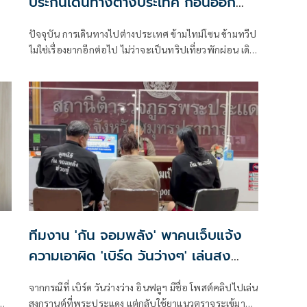
ประกันเดินทางต่างประเทศ ก่อนออก
ทริปต่างแดน
ปัจจุบัน การเดินทางไปต่างประเทศ ข้ามไทม์โซน ข้ามทวีป
ไม่ใช่เรื่องยากอีกต่อไป ไม่ว่าจะเป็นทริปเที่ยวพักผ่อน เดิน
ทางไปเรียนต่อ ติดต่อธุรกิจ หรือท่องเที่ยวแบบแอดแวน
เจอร์ หากมีต้นทุน การสนับสนุนจากที่ทำงาน และเวลา ก็มี
โอกาสเดินทางไปยังประเทศนั้นๆ
ทีมงาน 'กัน จอมพลัง' พาคนเจ็บแจ้ง
ความเอาผิด 'เบิร์ด วันว่างๆ' เล่นสง
กรานต์พิเรนป้ายกาวยาแนว
จากกรณีที่ เบิร์ด วันว่างว่าง อินฟลูฯ มีชื่อ โพสต์คลิปไปเล่น
ับ
สงกรานต์ที่พระประแดง แต่กลับใช้ยาแนวตราจระเข้มา