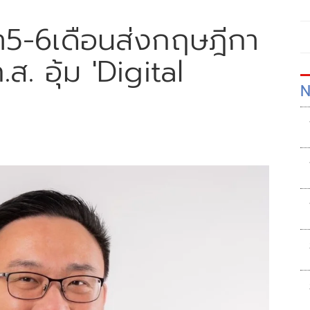
วลา5-6เดือนส่งกฤษฎีกา
ส. อุ้ม 'Digital
N