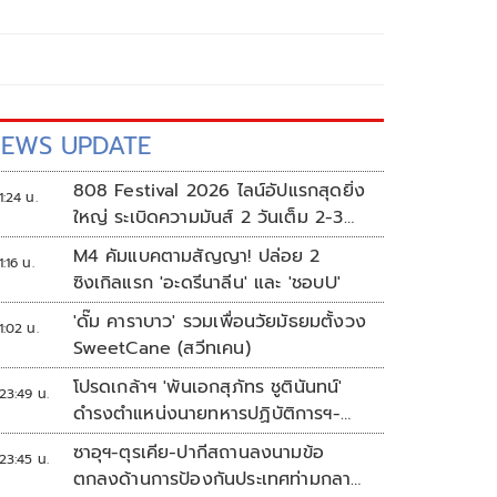
EWS UPDATE
808 Festival 2026 ไลน์อัปแรกสุดยิ่ง
1:24 น.
ใหญ่ ระเบิดความมันส์ 2 วันเต็ม 2-3
ต.ค.นี้
M4 คัมแบคตามสัญญา! ปล่อย 2
1:16 น.
ซิงเกิลแรก 'อะดรีนาลีน' และ 'ชอบU'
'ดั๊ม คาราบาว' รวมเพื่อนวัยมัธยมตั้งวง
1:02 น.
SweetCane (สวีทเคน)
โปรดเกล้าฯ 'พันเอกสุภัทร ชูตินันทน์'
23:49 น.
ดำรงตำแหน่งนายทหารปฏิบัติการฯ-
พระราชทานยศ 'พลตรี'
ซาอุฯ-ตุรเคีย-ปากีสถานลงนามข้อ
23:45 น.
ตกลงด้านการป้องกันประเทศท่ามกลาง