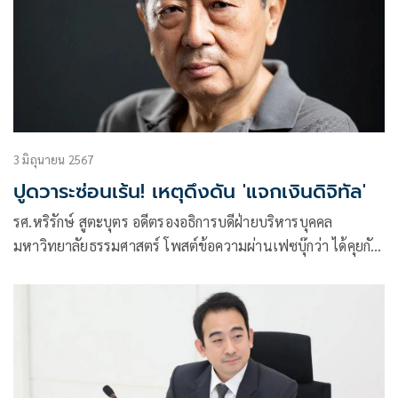
3 มิถุนายน 2567
ปูดวาระซ่อนเร้น! เหตุดึงดัน 'แจกเงินดิจิทัล'
รศ.หริรักษ์ สูตะบุตร อดีตรองอธิการบดีฝ่ายบริหารบุคคล
มหาวิทยาลัยธรรมศาสตร์ โพสต์ข้อความผ่านเฟซบุ๊กว่า ได้คุยกับ
ผู้เชี่ยวชาญด้านการเงินคนหนึ่ง ซึ่งได้เคยดำเนินการออกหุ้นกู้ให้
กับบริษัทยักษ์ใหญ่