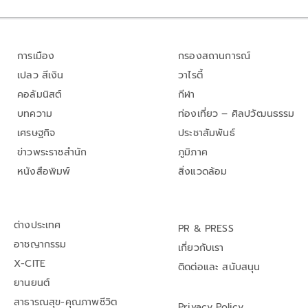
การเมือง
กรองสถานการณ์
เปลว สีเงิน
วาไรตี้
คอลัมนิสต์
กีฬา
บทความ
ท่องเที่ยว – ศิลปวัฒนธรรม
เศรษฐกิจ
ประชาสัมพันธ์
ข่าวพระราชสำนัก
ภูมิภาค
หนังสือพิมพ์
สิ่งแวดล้อม
ต่างประเทศ
PR & PRESS
อาชญากรรม
เกี่ยวกับเรา
X-CITE
ติดต่อและ สนับสนุน
ยานยนต์
สาธารณสุข-คุณภาพชีวิต
Privacy Policy