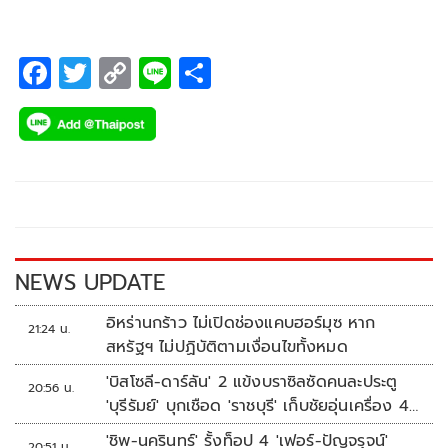
F
T
C
Li
S
ac
wi
o
n
h
e
tt
p
e
ar
b
er
y
e
o
Li
o
n
k
k
NEWS UPDATE
อิหร่านกร้าว ไม่เปิดช่องแคบฮอร์มุซ หาก
21:24 น.
สหรัฐฯ ไม่ปฏิบัติตามเงื่อนไขทั้งหมด
'บิสโซลี-ดาร์ลัน' 2 แข้งบราซิลซัดคนละประตู
20:56 น.
'บุรีรัมย์' บุกเชือด 'ราชบุรี' เก็บชัยอุ่นเครื่อง 4
นัดรวด
'ชิพ-นครินทร์' รั้งท็อป 4 'เฟอร์-ปัญจรุจน์'
20:51 น.