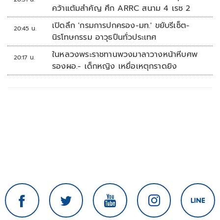
คว้าแต้มสำคัญ ศึก ARRC สนาม 4 เรซ 2
เปิดลึก 'กรมการปกครอง-มท.' ขยับรีเซ็ต-
20:45 น.
นิรโทษกรรม อาวุธปืนทั่วประเทศ
ในหลวงพระราชทานพวงมาลาวางหน้าหีบศพ
20:17 น.
รองผอ.- เด็กหญิง เหยื่อเหตุกราดยิง