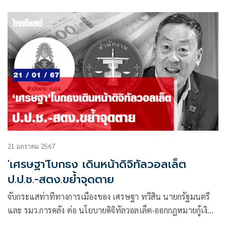
Wallet “ที่ศึกษาโดย “คณะกรรมการเพื่อศึกษาและดำเนินการ
รับฟังความเห็นเกี่ยวกับนโยบายรัฐบาล กรณี การเติมเงิน
10,000 บาท
21 มกราคม 2567
'เศรษฐา'โบกธง เดินหน้าดิจิทัลวอลเล็ต
ป.ป.ช.-สตง.ขย้ำจุดตาย
จับกระแสท่าทีทางการเมืองของ เศรษฐา ทวีสิน นายกรัฐมนตรี
และ รมว.การคลัง ต่อ นโยบายดิจิทัลวอลเล็ต-ออกกฎหมายกู้เงิน
ห้าแสนล้านบาทแจกประชาชน แลเห็นได้ชัด เศรษฐายังจะเดิน