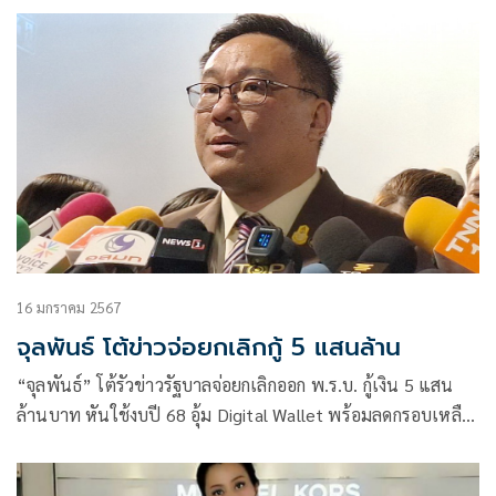
หน้านโยบายดิจิทัลวอลเล็ตต่อไป
16 มกราคม 2567
จุลพันธ์ โต้ข่าวจ่อยกเลิกกู้ 5 แสนล้าน
“จุลพันธ์” โต้รัวข่าวรัฐบาลจ่อยกเลิกออก พ.ร.บ. กู้เงิน 5 แสน
ล้านบาท หันใช้งบปี 68 อุ้ม Digital Wallet พร้อมลดกรอบเหลือ
3 แสนล้านบาท พร้อมแจงบอร์ดชุดใหญ่เตรียมนัดประชุม
ภายในสัปดาห์นี้