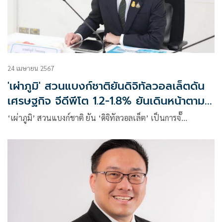
24 เมษายน 2567
'เผ่าภูมิ' สวนแบงก์ชาติยันดิจิทัลวอลเล็ตดัน
เศรษฐกิจ จีดีพีโต 1.2-1.8% ยันเดินหน้าตาม
เงื่อนไขเดิม
‘เผ่าภูมิ’ สวนแบงก์ชาติ ยัน ‘ดิจิทัลวอลเล็ต’ เป็นการจั๊…