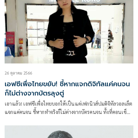
26 ตุลาคม 2566
เอฟซีเพื่อไทยขยับ! ชี้หากแจกดิจิทัลแค่คนจน
ก็ไม่ต่างจากบัตรลุงตู่
เอาแล้ว! เอฟซีเพื่อไทยบอกให้เป็นแค่เฟกนิวส์ปมดิจิทัลวอลเล็ต
แจกแค่คนจน ชี้หากทำจริงก็ไม่ต่างจากบัตรคนจน ทั้งที่คอนเซ็ป
ต่างกัน อัดอยากบินสูงอย่าไปฟังเสียงไก่