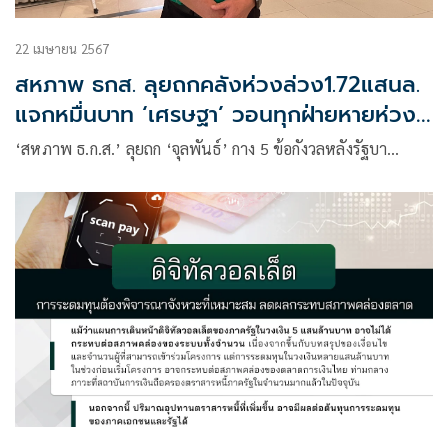
22 เมษายน 2567
สหภาพ ธกส. ลุยถกคลังห่วงล่วง1.72แสนล.
แจกหมื่นบาท ‘เศรษฐา’ วอนทุกฝ่ายหายห่วง
พร้อมส่งดึงกฤษฎีกาตีความ
‘สหภาพ ธ.ก.ส.’ ลุยถก ‘จุลพันธ์’ กาง 5 ข้อกังวลหลังรัฐบา…