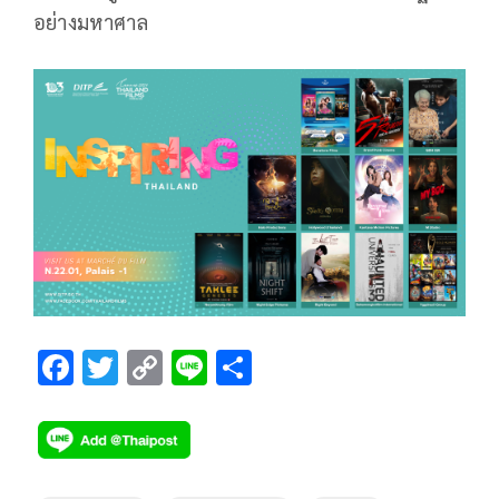
อย่างมหาศาล
F
T
C
Li
S
ac
wi
o
n
h
e
tt
p
e
ar
b
er
y
e