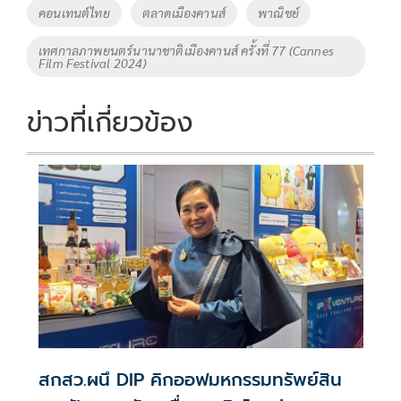
o
Li
Tags
คอนเทนต์ไทย
ตลาดเมืองคานส์
พาณิชย์
o
n
เทศกาลภาพยนตร์นานาชาติเมืองคานส์ ครั้งที่ 77 (Cannes
k
k
Film Festival 2024)
ข่าวที่เกี่ยวข้อง
สกสว.ผนึ DIP คิกออฟมหกรรมทรัพย์สิน