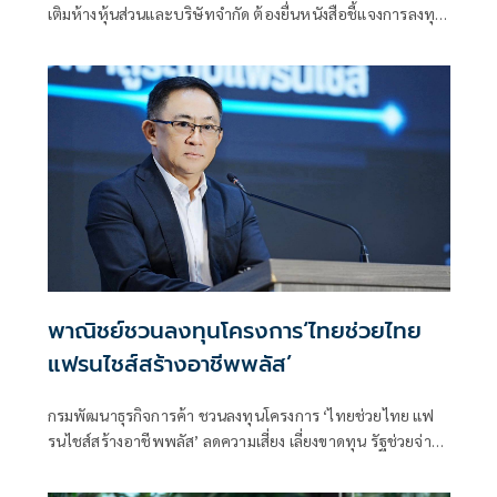
เติมห้างหุ้นส่วนและบริษัทจำกัด ต้องยื่นหนังสือชี้แจงการลงทุน
Bank Statement มีผลบังคับใช้ตั้งแต่ 1 ส.ค.69 เป็นต้นไป
พาณิชย์ชวนลงทุนโครงการ‘ไทยช่วยไทย
แฟรนไชส์สร้างอาชีพพลัส’
กรมพัฒนาธุรกิจการค้า ชวนลงทุนโครงการ ‘ไทยช่วยไทย แฟ
รนไชส์สร้างอาชีพพลัส’ ลดความเสี่ยง เลี่ยงขาดทุน รัฐช่วยจ่าย
50% พร้อมหาทำเลขายให้และฟรีค่าเช่า 6 เดือน