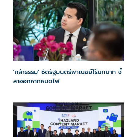
'กล้าธรรม' ซัดรัฐมนตรีพาณิชย์ไร้บทบาท จี้
ลาออกหากหมดไฟ