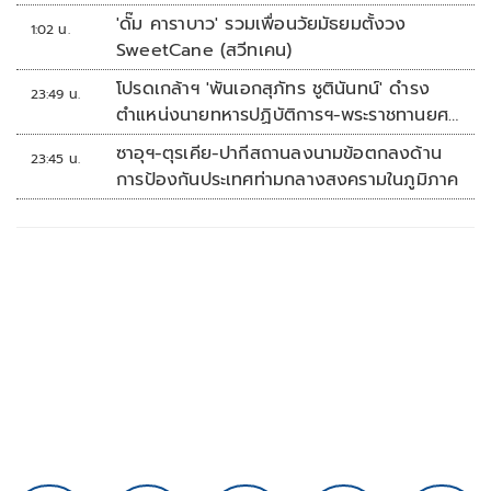
'ดั๊ม คาราบาว' รวมเพื่อนวัยมัธยมตั้งวง
1:02 น.
SweetCane (สวีทเคน)
โปรดเกล้าฯ 'พันเอกสุภัทร ชูตินันทน์' ดำรง
23:49 น.
ตำแหน่งนายทหารปฏิบัติการฯ-พระราชทานยศ
'พลตรี'
ซาอุฯ-ตุรเคีย-ปากีสถานลงนามข้อตกลงด้าน
23:45 น.
การป้องกันประเทศท่ามกลางสงครามในภูมิภาค