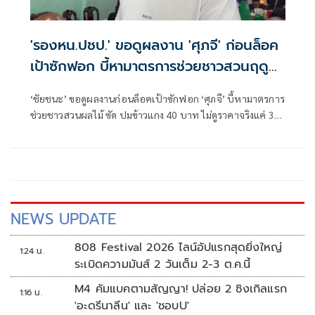
'รองหน.ปชป.' ขอดูผลงาน 'ศุภจี' ก่อนล็อค
เป้าซักฟอก บี้หามาตรการช่วยชาวสวนฤดู
เก็บเกี่ยว
‘ชัยชนะ’ ขอดูผลงานก่อนล็อคเป้าซักฟอก ‘ศุภจี’ บี้หามาตรการ
ช่วยชาวสวนผลไม้ ซัด ปมข้าวแกง 40 บาท ไม่ดูราคาจริงแค่ 30
บาท
NEWS UPDATE
808 Festival 2026 ไลน์อัปแรกสุดยิ่งใหญ่
1:24 น.
ระเบิดความมันส์ 2 วันเต็ม 2-3 ต.ค.นี้
M4 คัมแบคตามสัญญา! ปล่อย 2 ซิงเกิลแรก
1:16 น.
'อะดรีนาลีน' และ 'ชอบU'