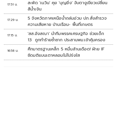
รร.เทพศิรินทร์นนทบุรี
สะพัด 'เนวิน' คุย 'บุญยิ่ง' จับตางูเขียวเปลี่ยน
17:51 น.
สีน้ำเงิน
5 จังหวัดภาคเหนือน้ำถล่มอ่วม ปภ.สั่งสำรวจ
17:29 น.
ความเสียหาย บ้านเรือน- พื้นที่เกษตร
'สส.อังสณา' นำทีมพรรคเศรษฐกิจ ช่วยเด็ก
17:15 น.
13 ถูกทำร้ายซ้ำซาก ประสานพม.เข้าคุ้มครอง
ศึกมาตรฐานเหล็ก 5 หมื่นล้านเดือด! ฝ่าย IF
16:58 น.
ซัดมติแบนเตาหลอมไม่โปร่งใส