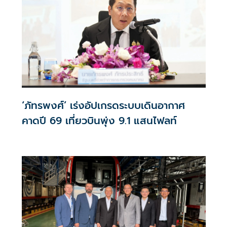
‘ภัทรพงศ์’ เร่งอัปเกรดระบบเดินอากาศ
คาดปี 69 เที่ยวบินพุ่ง 9.1 แสนไฟลท์