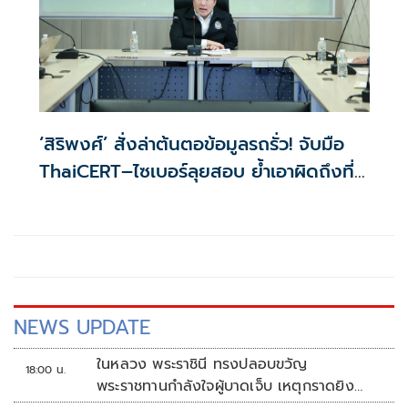
‘สิริพงศ์’ สั่งล่าต้นตอข้อมูลรถรั่ว! จับมือ
ThaiCERT–ไซเบอร์ลุยสอบ ย้ำเอาผิดถึงที่
สุด
NEWS UPDATE
ในหลวง พระราชินี ทรงปลอบขวัญ
18:00 น.
พระราชทานกำลังใจผู้บาดเจ็บ เหตุกราดยิง