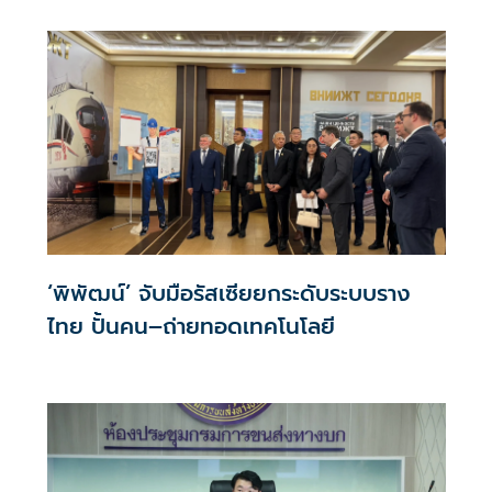
‘พิพัฒน์’ จับมือรัสเซียยกระดับระบบราง
ไทย ปั้นคน–ถ่ายทอดเทคโนโลยี