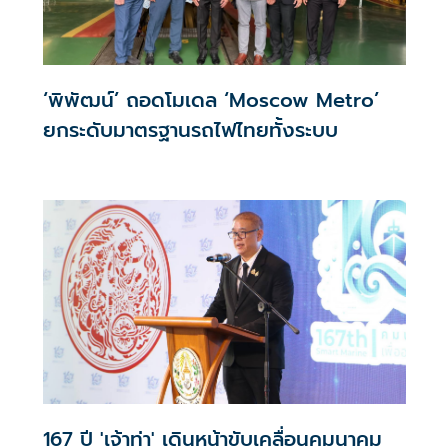
‘พิพัฒน์’ ถอดโมเดล ‘Moscow Metro’
ยกระดับมาตรฐานรถไฟไทยทั้งระบบ
167 ปี 'เจ้าท่า' เดินหน้าขับเคลื่อนคมนาคม