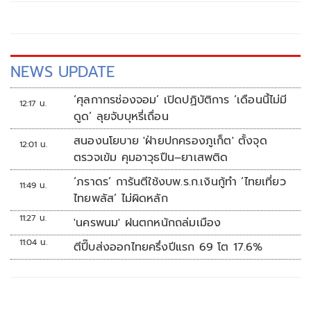
NEWS UPDATE
‘ศุลกากรช่องจอม’ เปิดปฏิบัติการ ‘เดือนนี้ไม่มี
12:17 น.
ดูด’ ลุยจับบุหรี่เถื่อน
สนองนโยบาย 'ฝ่ายปกครองภูเก็ต' ตั้งจุด
12:01 น.
ตรวจเข้ม คุมอาวุธปืน–ยาเสพติด
‘ภราดร’ การันตีใช้งบพ.ร.ก.เงินกู้ทำ ‘ไทยเที่ยว
11:49 น.
ไทยพลัส’ ไม่ผิดหลัก
11:27 น.
'นครพนม' ฝนตกหนักถล่มเมือง
11:04 น.
ตีปี๊บส่งออกไทยครึ่งปีแรก 69 โต 17.6%