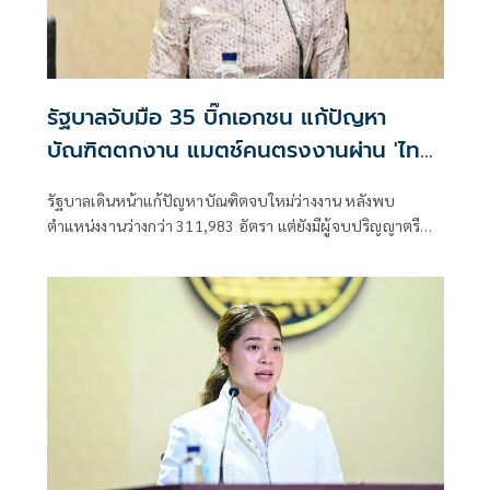
รัฐบาลจับมือ 35 บิ๊กเอกชน แก้ปัญหา
บัณฑิตตกงาน แมตช์คนตรงงานผ่าน 'ไทย
มีงานทำ'
รัฐบาลเดินหน้าแก้ปัญหาบัณฑิตจบใหม่ว่างงาน หลังพบ
ตำแหน่งงานว่างกว่า 311,983 อัตรา แต่ยังมีผู้จบปริญญาตรี
กว่า 25,000 คนหางานไม่ได้ เร่งผนึก 35 บริษัทชั้นนำ พัฒนา
ทักษะแรงงานให้ตรงกับ