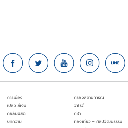
การเมือง
กรองสถานการณ์
เปลว สีเงิน
วาไรตี้
คอลัมนิสต์
กีฬา
บทความ
ท่องเที่ยว – ศิลปวัฒนธรรม