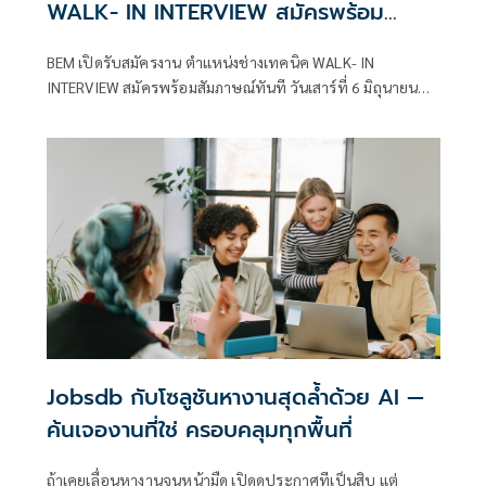
WALK- IN INTERVIEW สมัครพร้อม
สัมภาษณ์ทันที
BEM เปิดรับสมัครงาน ตำแหน่งช่างเทคนิค WALK- IN
INTERVIEW สมัครพร้อมสัมภาษณ์ทันที วันเสาร์ที่ 6 มิถุนายน
2569 เวลา 09.00 น. ณ MRT สถานีรัชดาภิเษก บริเวณพื้นที่ชั้น
ร้านค้า
Jobsdb กับโซลูชันหางานสุดล้ำด้วย AI —
ค้นเจองานที่ใช่ ครอบคลุมทุกพื้นที่
ถ้าเคยเลื่อนหางานจนหน้ามืด เปิดดูประกาศทีเป็นสิบ แต่