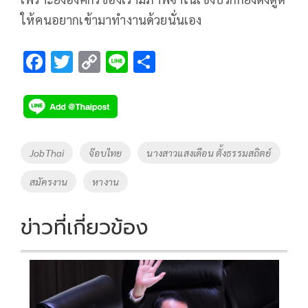
ให้คนอยากเข้ามาทำงานด้วยนั่นเอง
F
T
C
Li
S
ac
wi
o
n
h
e
tt
p
e
ar
b
er
y
e
o
Li
Tags
JobThai
จ๊อบไทย
นางสาวแสงเดือน ตั้งธรรมสถิตย์
o
n
สมัครงาน
หางาน
k
k
ข่าวที่เกี่ยวข้อง