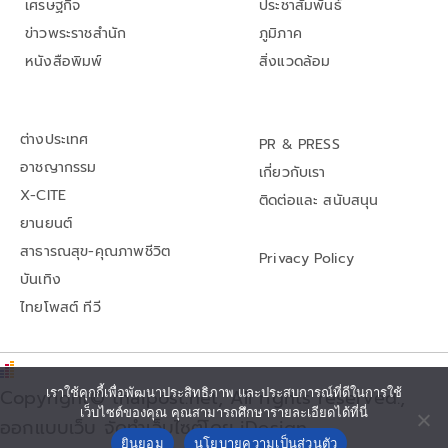
เศรษฐกิจ
ประชาสัมพันธ์
ข่าวพระราชสำนัก
ภูมิภาค
หนังสือพิมพ์
สิ่งแวดล้อม
ต่างประเทศ
PR & PRESS
อาชญากรรม
เกี่ยวกับเรา
X-CITE
ติดต่อและ สนับสนุน
ยานยนต์
สาธารณสุข-คุณภาพชีวิต
Privacy Policy
บันเทิง
ไทยโพสต์ ทีวี
เราใช้คุกกี้เพื่อพัฒนาประสิทธิภาพ และประสบการณ์ที่ดีในการใช้
Copyright© thaipost.net, All rights reserved.,
เว็บไซต์ของคุณ คุณสามารถศึกษารายละเอียดได้ที่นี่
ออกแบบเว็บ จัดทำเว็บไซต์โดย iDesign
ยินยอม
นโยบายความเป็นส่วนตัว