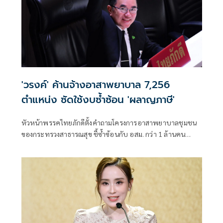
'วรงค์' ค้านจ้างอาสาพยาบาล 7,256
ตำแหน่ง ซัดใช้งบซ้ำซ้อน 'ผลาญภาษี'
หัวหน้าพรรคไทยภักดีตั้งคำถามโครงการอาสาพยาบาลชุมชน
ของกระทรวงสาธารณสุข ชี้ซ้ำซ้อนกับ อสม. กว่า 1 ล้านคน
พร้อมเสนอให้นำงบประมาณไปบรรจุพยาบาลและบุคลากร
สาธารณสุข