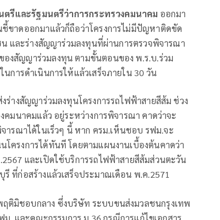
รัฐมนตรีและรัฐมนตรีว่าการกระทรวงคมนาคม
ออกมา
ินชี้ขาดออกมาแล้วก็ถือว่าโครงการไม่มีปัญหาติดขัด
ชน และร่างสัญญาร่วมลงทุนที่ผ่านการตรวจพิจารณา
ญของสัญญาร่วมลงทุน ตามขั้นตอนของ พ.ร.บ.ร่วม
ในการดำเนินการให้แล้วเสร็จภายใน 30 วัน
่งร่างสัญญาร่วมลงทุนโครงการรถไฟฟ้าสายสีส้ม ช่วง
ทรวงคมนาคมแล้ว อยู่ระหว่างการพิจารณา คาดว่าจะ
ิจารณาได้ในเร็วๆ นี้ หาก ครม.เห็นชอบ รฟม.จะ
นโครงการได้ทันที โดยตามแผนงานเบื้องต้นคาดว่า
567 และเปิดใช้บริการรถไฟฟ้าสายสีส้มส่วนตะวัน
รี ที่ก่อสร้างแล้วเสร็จประมาณเดือน พ.ค.2571
ะพฤติมิชอบกลาง ซึ่งบริษัท ระบบขนส่งมวลชนกรุงเทพ
าร รฟม. และคณะกรรมการ ม.36 กรณีการแก้ไขเอกสาร