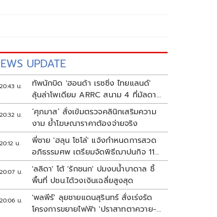
EWS UPDATE
ทัพนักบิด 'ฮอนด้า เรซซิ่ง ไทยแลนด์'
20:43 น.
ลุ้นล่าโพเดียม ARRC สนาม 4 ที่มัลดาลิ
กา
‘ศุภมาส’ สั่งเข้มตรวจคลินิกเสริมความ
20:32 น.
งาม ย้ำโฆษณาราคาต้องจ่ายจริง
พี่ชาย 'ฮลุน โซโล่' แจ้งกำหนดการสวด
20:12 น.
อภิธรรมศพ เตรียมจัดพิธีฌาปนกิจ 11
ส.ค.
'ลลิดา' โต้ 'รักชนก' ปมงบน้ำบาดาล ชี้
20:07 น.
พื้นที่ ปชน.ได้วงเงินเฉลี่ยสูงสุด
'พลพีร์' ลุยชายแดนสุรินทร์ สั่งเร่งรัด
20:06 น.
โครงการขยายไฟฟ้า 'ปราสาทตาควาย-