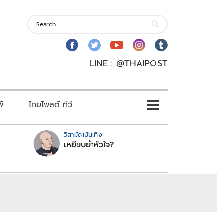
LINE : @THAIPOST
พ์
ไทยโพสต์ ทีวี
วิสามัญบันเทิง
เหยียบย่ำหัวใจ?