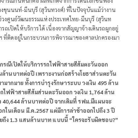
์วิจารณ์กันหนักคือ ผลที่เกิดจากการโดนเอกชนฟ้อง
ุนนนท์-มีนบุรี (สุวินทวงศ์) ที่ในปัจจุบันแม้ว่างาน
วงศูนย์วัฒนธรรมแห่งประเทศไทย-มีนบุรี (สุวินท
ารถเปิดให้บริการได้ เนื่องจากสัญญาจ้างเดินรถผูกอยู่
มฯ ที่ติดอยู่ในกระบวนการพิจารณาของศาลปกครองมา
น กรณีเปิดให้บริการรถไฟฟ้าสายสีส้มตะวันออก
ื่นล้านบาทต่อปี เพราะงานก่อสร้างโยธาส่วนตะวัน
ตามมามากมาย ทั้งการบำรุงรักษาระบบ วงเงิน 495 ล้าน
ถไฟฟ้าสายสีส้มส่วนตะวันออก วงเงิน 1,764 ล้าน
 40,644 ล้านบาทต่อปี จากเดิมที่ รฟม.มีแผนจะ
กในเดือน มี.ค.2567 แต่มีการล่าช้าออกไปถึง 3 ปี
ยถึง 1.3 แสนล้านบาท แบบนี้ “ใครจะรับผิดชอบ?”