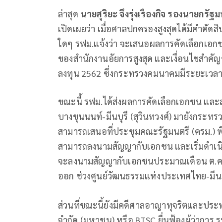
ล่าสุด
นายสุริยะ จึงรุ่งเรืองกิจ รองนายก
เปิดเผยว่า เมื่อศาลปกครองสูงสุดได้มีคำตัดส
ใดๆ รฟม.แจ้งว่า จะเสนอผลการคัดเลือกเอก
ของสำนักงานอัยการสูงสุด และเงื่อนไขสำคั
ลงทุน 2562 ซึ่งกระทรวงคมนาคมมีระยะเวลา
ขณะนี้ รฟม.ได้ส่งผลการคัดเลือกเอกชน และส
บางขุนนนท์-มีนบุรี (สุวินทวงศ์) มายังกระ
สามารถเสนอที่ประชุมคณะรัฐมนตรี (ครม.) พ
สามารถลงนามสัญญากับเอกชน และเริ่มดำเนิ
จะลงนามสัญญากับเอกชนประมาณเดือน ต.ค.2
ออก ช่วงศูนย์วัฒนธรรมแห่งประเทศไทย-มีนบุ
ส่วนที่ขณะนี้ยังมีคดีศาลอาญาทุจริตและปร
จำกัด (มหาชน) หรือ BTSC ยื่นฟ้องผู้ว่าก