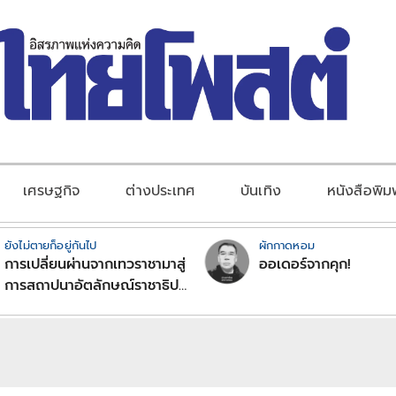
เศรษฐกิจ
ต่างประเทศ
บันเทิง
หนังสือพิม
ยังไม่ตายก็อยู่กันไป
ผักกาดหอม
การเปลี่ยนผ่านจากเทวราชามาสู่
ออเดอร์จากคุก!
การสถาปนาอัตลักษณ์ราชาธิป
ไตยแบบพุทธศาสนาในพระไตร
ปิฏก : สามัญผลสูตรในฐานะ
ทฤษฎีขีดจำกัดของอำนาจรัฐ
เหนือแรงงานและทรัพย์สิน