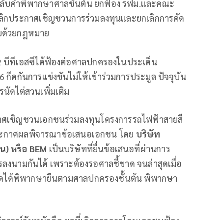
ลับคำพิพากษาศาลชั้นต้น ยกฟ้อง รฟม.และคณะ
ลิกประกาศเชิญชวนการร่วมลงทุนและยกเลิกการคัด
บด้วยกฎหมาย
งที่ 2 บีทีเอสซีได้ฟ้องต่อศาลปกครองในประเด็น
ดกันการแข่งขันไม่ให้เข้าร่วมการประมูล ปัจจุบัน
รนัดไต่สวนเพิ่มเติม
กาศเชิญชวนเอกชนร่วมลงทุนโครงการรถไฟฟ้าสายสี
ฟม.ประกาศผลพิจารณาข้อเสนอเอกชน โดย
บริษัท
น) หรือ
BEM
เป็นบริษัทที่ยื่นข้อเสนอที่ผ่านการ
ารลงนามกันได้ เพราะต้องรอศาลชี้ขาด จนล่าสุดเมื่อ
ูงสุดได้พิพากษายืนตามศาลปกครองชั้นต้น พิพากษา