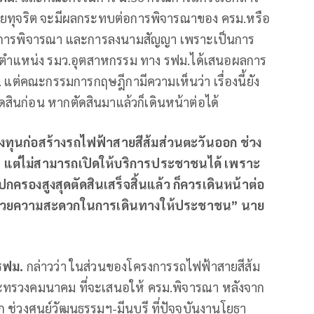
ดยทุจริต จะมีผลกระทบต่อการพิจารณาของ ครม.หรือ
ต่อการพิจารณา และการลงนามสัญญา เพราะเป็นการ
รงตำแหน่ง รมว.อุตสาหกรรม ทาง รฟม.ได้เสนอผลการ
. แต่คณะกรรมการกฤษฎีกามีความเห็นว่า เรื่องนี้ยัง
สินก่อน หากตัดสินมาแล้วก็เดินหน้าต่อได้
การลงทุนก่อสร้างรถไฟฟ้าสายสีส้มส่วนตะวันออก ช่วง
% แต่ไม่สามารถเปิดให้บริการประชาชนได้ เพราะ
าลปกครองสูงสุดตัดสินเสร็จสิ้นแล้ว ก็ควรเดินหน้าต่อ
่ออำนวยความสะดวกในการเดินทางให้ประชาชน” นาย
 รฟม.
กล่าวว่า ในส่วนของโครงการรถไฟฟ้าสายสีส้ม
ะทรวงคมนาคม ที่จะเสนอให้ ครม.พิจารณา หลังจาก
ช่วงศูนย์วัฒนธรรมฯ-มีนบุรี ที่ปัจจุบันงานโยธา