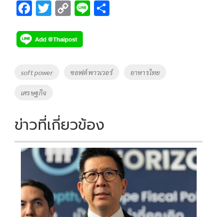
F
T
C
Li
S
ac
wi
o
n
h
e
tt
p
e
ar
b
er
y
e
o
Li
Tags
soft power
ซอฟต์พาวเวอร์
อาหารไทย
o
n
เศรษฐกิจ
k
k
ข่าวที่เกี่ยวข้อง