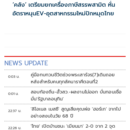
‘คลัง’ เตรียมยกเครื่องภาษีสรรพสามิต หั่น
อัตราหนุนEV-อุตสาหกรรมใหม่ปักหมุดไทย
NEWS UPDATE
คู่มือทบทวนชีวิตช่วงพระเสาร์จร(7)เดินถอย
0:03 น.
หลังสำหรับคนทุกลัคนาราศีตอนที่2
สอบท้องถิ่น-ฮั้วสว.-ผลงานไม่ออก บั่นทอนเชื่อ
0:01 น.
มั่น'รัฐบาลอนุทิน'
'ลิโอเนล เมสซี' สูญเสียคุณพ่อ 'ฮอร์เก' จากไป
22:37 น.
อย่างสงบในวัย 68 ปี
'ไทย' เปิดบ้านชนะ 'เมียนมา' 2-0 จาก 2 จุด
22:26 น.