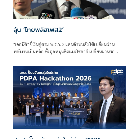
ลุ้น ‘ไทยพลัสเฟส2’
"เอกนิติ" ชี้เงินกู้ตาม พ.ร.ก. 2 แสนล้านหลัง ใช้เปลี่ยนผ่าน
พลังงานเป็นหลัก ทั้งอุดหนุนติดแผงโซลาร์-เปลี่ยนผ่านรถ
โดยสารเป็น EV ส่วนเงินกู้ 2 แสนล้านแรกเหลือ 4 หมื่นล้าน
พร้อมให้ใช้กับไทยเที่ยวไทยพลัส ส่วนไทยช่วยไทยพลัส เฟส 2
รอประเมินความเหมาะสม นายกฯ เผยจะพยายาม