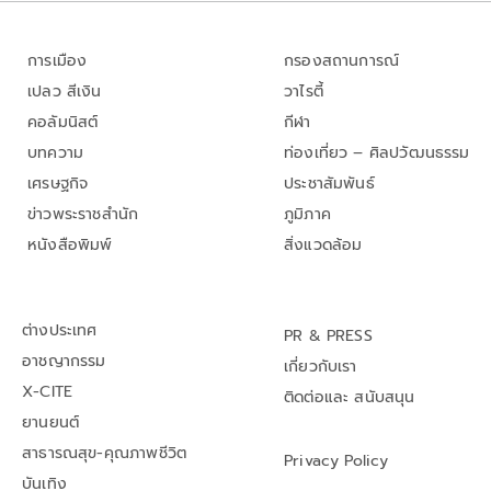
การเมือง
กรองสถานการณ์
เปลว สีเงิน
วาไรตี้
คอลัมนิสต์
กีฬา
บทความ
ท่องเที่ยว – ศิลปวัฒนธรรม
เศรษฐกิจ
ประชาสัมพันธ์
ข่าวพระราชสำนัก
ภูมิภาค
หนังสือพิมพ์
สิ่งแวดล้อม
ต่างประเทศ
PR & PRESS
อาชญากรรม
เกี่ยวกับเรา
X-CITE
ติดต่อและ สนับสนุน
ยานยนต์
สาธารณสุข-คุณภาพชีวิต
Privacy Policy
บันเทิง