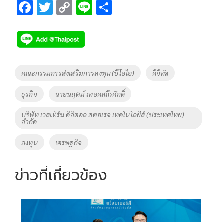
F
T
C
Li
S
ac
wi
o
n
h
e
tt
p
e
ar
b
er
y
e
o
Li
Tags
คณะกรรมการส่งเสริมการลงทุน (บีโอไอ)
ดิจิทัล
o
n
ธุรกิจ
นายนฤตม์ เทอดสถีรศักดิ์
k
k
บริษัท เวสเทิร์น ดิจิตอล สตอเรจ เทคโนโลยีส์ (ประเทศไทย)
จำกัด
ลงทุน
เศรษฐกิจ
ข่าวที่เกี่ยวข้อง