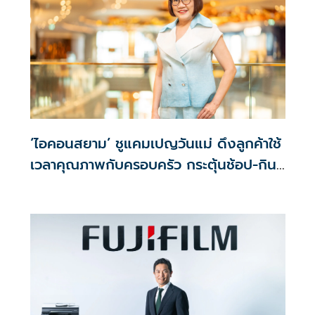
‘ไอคอนสยาม’ ชูแคมเปญวันแม่ ดึงลูกค้าใช้
เวลาคุณภาพกับครอบครัว กระตุ้นช้อป-กิน-
ไลฟ์สไตล์ ตลอดเดือนสิงหาคม