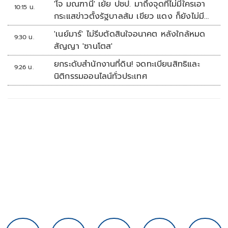
'โจ มณฑานี' เย้ย ปชป. มาถึงจุดที่ไม่มีใครเอา
10:15 น.
กระแสข่าวตั้งรัฐบาลส้ม เขียว แดง ก็ยังไม่มีฟ้า
เลย
'เนย์มาร์' ไม่รีบตัดสินใจอนาคต หลังใกล้หมด
9:30 น.
สัญญา 'ซานโตส'
ยกระดับสำนักงานที่ดิน! จดทะเบียนสิทธิและ
9:26 น.
นิติกรรมออนไลน์ทั่วประเทศ