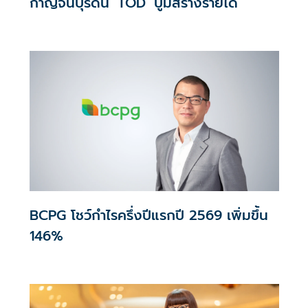
กาญจนบุรีดัน ‘TOD’ บูมสร้างรายได้
BCPG โชว์กำไรครึ่งปีแรกปี 2569 เพิ่มขึ้น
146%