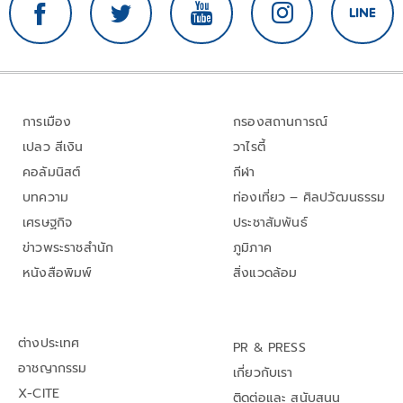
การเมือง
กรองสถานการณ์
เปลว สีเงิน
วาไรตี้
คอลัมนิสต์
กีฬา
บทความ
ท่องเที่ยว – ศิลปวัฒนธรรม
เศรษฐกิจ
ประชาสัมพันธ์
ข่าวพระราชสำนัก
ภูมิภาค
หนังสือพิมพ์
สิ่งแวดล้อม
ต่างประเทศ
PR & PRESS
อาชญากรรม
เกี่ยวกับเรา
X-CITE
ติดต่อและ สนับสนุน