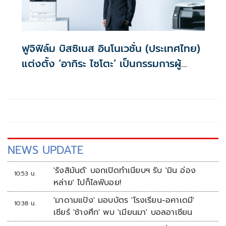
ฟูจิฟิล์ม บิสซิเนส อินโนเวชั่น (ประเทศไทย)
แต่งตั้ง ‘อากิระ ไซโตะ’ เป็นกรรมการผู้
จัดการคนใหม่
NEWS UPDATE
'รังสิมันต์' บอกเปิดทำเนียบฯ รับ 'มิน อ่อง
10:53 น.
หล่าย' ไปก็ไลฟ์บอย!
'มาดามแป้ง' มอบบัตร 'โรงเรียน-อคาเดมี'
10:38 น.
เชียร์ 'ช้างศึก' พบ 'เมียนมา' บอลอาเซียน