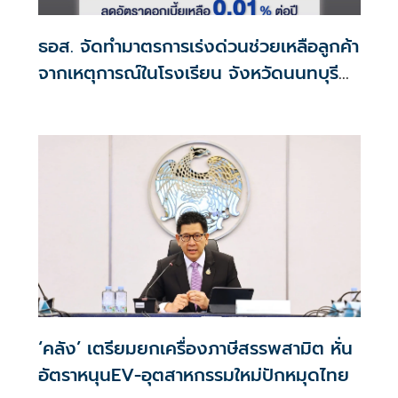
ธอส. จัดทำมาตรการเร่งด่วนช่วยเหลือลูกค้า
จากเหตุการณ์ในโรงเรียน จังหวัดนนทบุรี
กรณีเสียชีวิตหรือทุพพลภาพลดดอกเบี้ย
เหลือ 0.01% ต่อปี ตลอดอายุสัญญา
‘คลัง’ เตรียมยกเครื่องภาษีสรรพสามิต หั่น
อัตราหนุนEV-อุตสาหกรรมใหม่ปักหมุดไทย