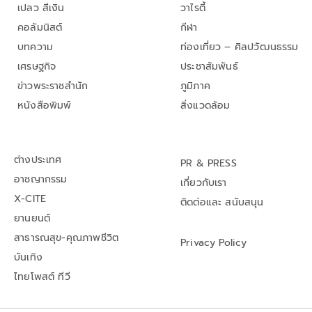
เปลว สีเงิน
วาไรตี้
คอลัมนิสต์
กีฬา
บทความ
ท่องเที่ยว – ศิลปวัฒนธรรม
เศรษฐกิจ
ประชาสัมพันธ์
ข่าวพระราชสำนัก
ภูมิภาค
หนังสือพิมพ์
สิ่งแวดล้อม
ต่างประเทศ
PR & PRESS
อาชญากรรม
เกี่ยวกับเรา
X-CITE
ติดต่อและ สนับสนุน
ยานยนต์
สาธารณสุข-คุณภาพชีวิต
Privacy Policy
บันเทิง
ไทยโพสต์ ทีวี