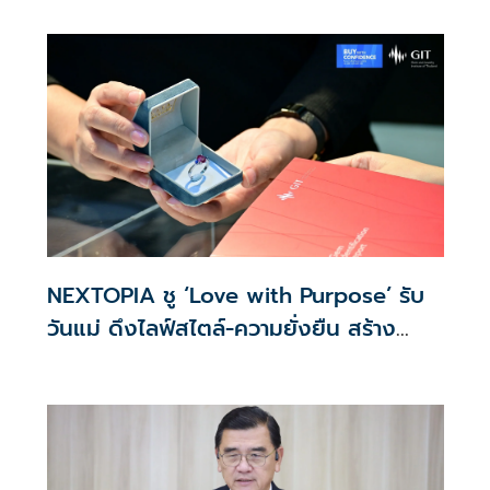
ส่วนบุคคลที่ใช้ได้จริง
NEXTOPIA ชู ‘Love with Purpose’ รับ
วันแม่ ดึงไลฟ์สไตล์-ความยั่งยืน สร้าง
ประสบการณ์ช้อปปิงมีความหมาย