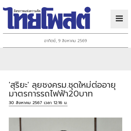
อาทิตย์, 9 สิงหาคม 2569
'สุริยะ' ลุยชงครม.ชุดใหม่ต่ออายุ
มาตรการรถไฟฟ้า20บาท
30 สิงหาคม 2567 เวลา 12:16 น.