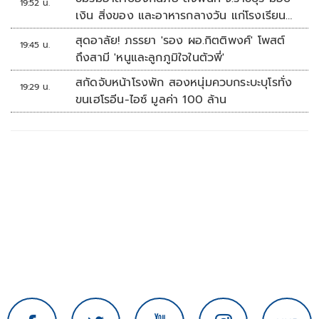
19:52 น.
เงิน สิ่งของ และอาหารกลางวัน แก่โรงเรียน
บ้านหนองน้ำใส
สุดอาลัย! ภรรยา 'รอง ผอ.กิตติพงศ์' โพสต์
19:45 น.
ถึงสามี 'หนูและลูกภูมิใจในตัวพี่'
สกัดจับหน้าโรงพัก สองหนุ่มควบกระบะบุโรทั่ง
19:29 น.
ขนเฮโรอีน-ไอซ์ มูลค่า 100 ล้าน