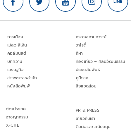
การเมือง
กรองสถานการณ์
เปลว สีเงิน
วาไรตี้
คอลัมนิสต์
กีฬา
บทความ
ท่องเที่ยว – ศิลปวัฒนธรรม
เศรษฐกิจ
ประชาสัมพันธ์
ข่าวพระราชสำนัก
ภูมิภาค
หนังสือพิมพ์
สิ่งแวดล้อม
ต่างประเทศ
PR & PRESS
อาชญากรรม
เกี่ยวกับเรา
X-CITE
ติดต่อและ สนับสนุน