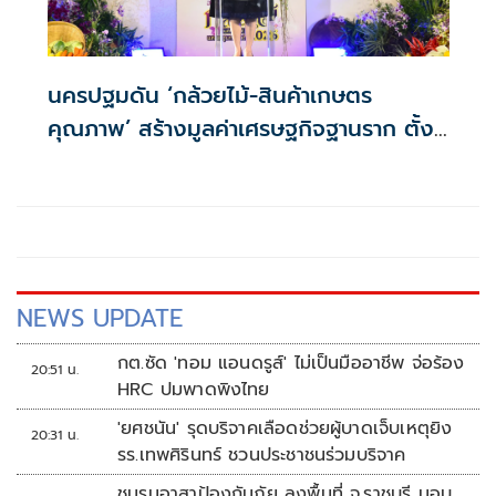
นครปฐมดัน ‘กล้วยไม้-สินค้าเกษตร
คุณภาพ’ สร้างมูลค่าเศรษฐกิจฐานราก ตั้ง
เป้าเงินสะพัด 10 ล้านบาท
NEWS UPDATE
กต.ซัด 'ทอม แอนดรูส์' ไม่เป็นมืออาชีพ จ่อร้อง
20:51 น.
HRC ปมพาดพิงไทย
'ยศชนัน' รุดบริจาคเลือดช่วยผู้บาดเจ็บเหตุยิง
20:31 น.
รร.เทพศิรินทร์ ชวนประชาชนร่วมบริจาค
ชมรมอาสาป้องกันภัย ลงพื้นที่ จ.ราชบุรี มอบ