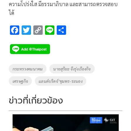
ความโปร่งใส มีธรรมาภิบาล และสามารถตรวจสอบ
ได้
F
T
C
Li
S
ac
wi
o
n
h
e
tt
p
e
ar
b
er
y
e
o
Li
Tags
กระทรวงคมนาคม
นายสุริยะ จึงรุ่งเรืองกิจ
o
n
เศรษฐกิจ
แลนด์บริดจ์’ชุมพร-ระนอง
k
k
ข่าวที่เกี่ยวข้อง