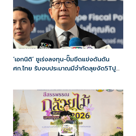
‘เอกนิติ’ ชูเร่งลงทุน-ปั๊มขีดแข่งดันดัน
ศก.ไทย รับงบประมาณมีจำกัดลุยงัด5Tปู
พรมโตยาว