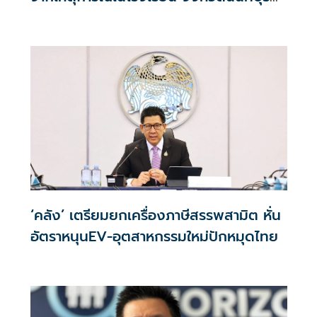
กรณีเสียชีวิตหรือทุพพลภาพลดดอกเบี้ย
เหลือ 0.01% ต่อปี ตลอดอายุสัญญา
‘คลัง’ เตรียมยกเครื่องภาษีสรรพสามิต หั่น
อัตราหนุนEV-อุตสาหกรรมใหม่ปักหมุดไทย