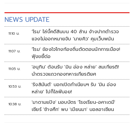
NEWS UPDATE
'โรม' ไล่บี้คดีสินบน 40 ล้าน ง้างปากตำรวจ
11:10 น.
แจงไม่ออกหมายจับ 'นายคิว' คุมเว็บพนัน
'โรม' ข้องใจโกงท้องถิ่นตัดตอนนักการเมือง!
11:07 น.
ฟุ้งขยี้ต่อ
'อนุทิน' ต้อนรับ 'มิน อ่อง หล่าย' สมเกียรติ!
11:05 น.
นำตรวจแถวกองทหารเกียรติยศ
'รังสิมันต์' บอกเปิดทำเนียบฯ รับ 'มิน อ่อง
10:53 น.
หล่าย' ไปก็ไลฟ์บอย!
'มาดามแป้ง' มอบบัตร 'โรงเรียน-อคาเดมี'
10:38 น.
เชียร์ 'ช้างศึก' พบ 'เมียนมา' บอลอาเซียน