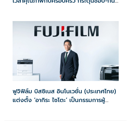
เวลาคุณภาพกับครอบครัว กระตุ้นช้อป-กิน-
ไลฟ์สไตล์ ตลอดเดือนสิงหาคม
ฟูจิฟิล์ม บิสซิเนส อินโนเวชั่น (ประเทศไทย)
แต่งตั้ง ‘อากิระ ไซโตะ’ เป็นกรรมการผู้
จัดการคนใหม่