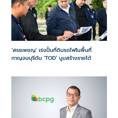
‘สรรเพชญ’ เร่งปั้นที่ดินรถไฟในพื้นที่
กาญจนบุรีดัน ‘TOD’ บูมสร้างรายได้