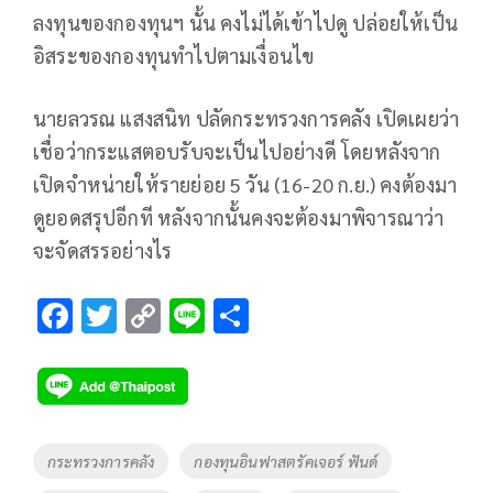
ลงทุนของกองทุนฯ นั้น คงไม่ได้เข้าไปดู ปล่อยให้เป็น
อิสระของกองทุนทำไปตามเงื่อนไข
นายลวรณ แสงสนิท ปลัดกระทรวงการคลัง เปิดเผยว่า
เชื่อว่ากระแสตอบรับจะเป็นไปอย่างดี โดยหลังจาก
เปิดจำหน่ายให้รายย่อย 5 วัน (16-20 ก.ย.) คงต้องมา
ดูยอดสรุปอีกที หลังจากนั้นคงจะต้องมาพิจารณาว่า
จะจัดสรรอย่างไร
F
T
C
Li
S
ac
wi
o
n
h
e
tt
p
e
ar
b
er
y
e
o
Li
Tags
กระทรวงการคลัง
กองทุนอินฟาสตรัคเจอร์ ฟันด์
o
n