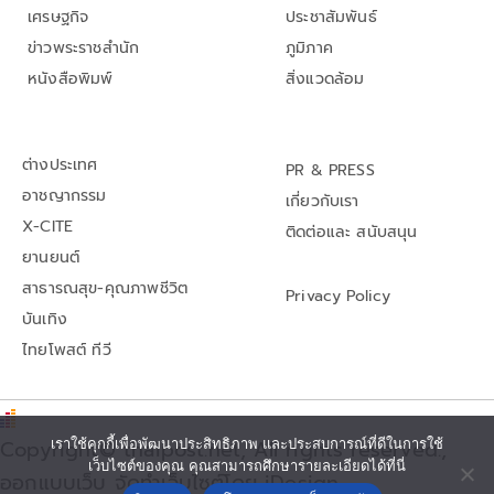
เศรษฐกิจ
ประชาสัมพันธ์
ข่าวพระราชสำนัก
ภูมิภาค
หนังสือพิมพ์
สิ่งแวดล้อม
ต่างประเทศ
PR & PRESS
อาชญากรรม
เกี่ยวกับเรา
X-CITE
ติดต่อและ สนับสนุน
ยานยนต์
สาธารณสุข-คุณภาพชีวิต
Privacy Policy
บันเทิง
ไทยโพสต์ ทีวี
เราใช้คุกกี้เพื่อพัฒนาประสิทธิภาพ และประสบการณ์ที่ดีในการใช้
Copyright© thaipost.net, All rights reserved.,
เว็บไซต์ของคุณ คุณสามารถศึกษารายละเอียดได้ที่นี่
ออกแบบเว็บ จัดทำเว็บไซต์โดย iDesign