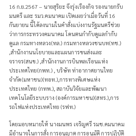
16 ก.ย.2567 – นายสุริยะ จึงรุ่งเรืองกิจ รองนายกรับ
มนตรี และ รมว.คมนาคม เปิดเผยว่าเมื่อวันที่ 16
กันยายน นี้ได้ลงนามในคำสั่งแบ่งงานรัฐมนตรีช่วย
ว่าการกระทรวงคมนาคม โดนตนกำกับดูแลกำกับ
ดูแล กรมทางหลวง(ทล.) กรมทางหลวงชนบท(ทช.)
,สำนักงานนโยบายและแผนการขนส่งและ
จราจร(สนข.) ,สำนักงานการบินพลเรือนแห่ง
ประเทศไทย(กพท.) , บริษัท ท่าอากาศยานไทย
จำกัด(มหาชน)(ทอท.),การทางพิเศษแห่ง
ประเทศไทย (กทพ.), สถาบันวิจัยและพัฒนา
เทคโนโลยีระบบราง (องค์การมหาชน)(สทร.),การ
รถไฟแห่งประเทศไทย (รฟท.)
โดยมอบหมายให้ นางมนพร เจริญศรี รมช.คมนาคม
มีอำนาจในการสั่ง การอนุญาต การอนุมัติ การปฏิบัติ