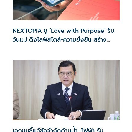
NEXTOPIA ชู ‘Love with Purpose’ รับ
วันแม่ ดึงไลฟ์สไตล์-ความยั่งยืน สร้าง
ประสบการณ์ช้อปปิงมีความหมาย
เอกชนชี้แก้ข้อจำกัดด้านน้ำ–ไฟฟ้า รับ