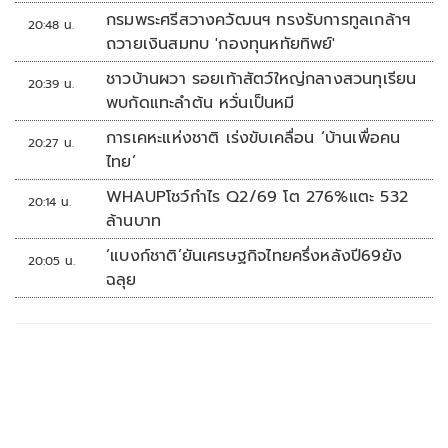
กรมพระศรีสวางควัฒนฯ ทรงรับการทูลเกล้าฯ
20:48 น.
ถวายเงินสมทบ 'กองทุนหทัยทิพย์'
ชาวบ้านผวา รอยเท้าสัตว์ใหญ่กลางสวนทุเรียน
20:39 น.
พบกัดแทะลำต้น หวั่นเป็นหมี
การเคหะแห่งชาติ เร่งขับเคลื่อน ‘บ้านเพื่อคน
20:27 น.
ไทย’
WHAUPโชว์กำไร Q2/69 โต 276%แตะ 532
20:14 น.
ล้านบาท
‘แบงก์ชาติ’ยันเศรษฐกิจไทยครึ่งหลังปี69ยัง
20:05 น.
ฉลุย