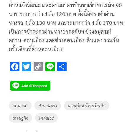
ด่านแจ้งวัฒนะ และด่านลาดพร้าวขาเข้า รถ 4 ล้อ 90
บาท รถมากกว่า 4 ล้อ 120 บาท ทั้งนี้อัตราค่าผ่าน
ทางรถ 4 ล้อ 130 บาท และรถมากกว่า 4 ล้อ 170 บาท
เป็นการชำระค่าผ่านทางยกระดับฯ ช่วงอนุสรณ์
สถาน-ดอนเมือง และช่วงดอนเมือง-ดินแดง รวมกัน
ครั้งเดียวที่ด่านดอนเมือง.
F
T
C
Li
S
ac
wi
o
n
h
e
tt
p
e
ar
b
er
y
e
o
Li
Tags
คมนาคม
ค่าผ่านทาง
นายสุริยะ จึงรุ่งเรืองกิจ
o
n
เศรษฐกิจ
โทล์ลเวย์
k
k