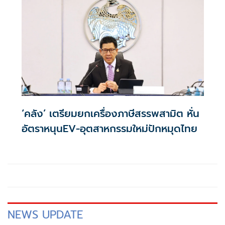
‘คลัง’ เตรียมยกเครื่องภาษีสรรพสามิต หั่น
อัตราหนุนEV-อุตสาหกรรมใหม่ปักหมุดไทย
NEWS UPDATE