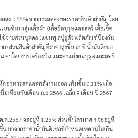
ื่ม ลดลง 0.55% จากการลดลงของราคาสินค้าสำคัญ โดย
นซิน) กลุ่มเสื้อผ้า (เสื้อยืดบุรุษและสตรี เสื้อเชิ้ต
ช้จ่ายส่วนบุคคล (แชมพู สบู่ถูตัว ผลิตภัณฑ์ป้องกัน
ก) ส่วนสินค้าสำคัญที่ราคาสูงขึ้น อาทิ น้ำมันดีเซล
ียน ค่าโดยสารเครื่องบิน และค่าแต่งผมบุรุษและสตรี
่อหักอาหารสดและพลังงานออก เพิ่มขึ้น 0.11% เมื่อ
มื่อเทียบกับเดือน ก.ย.2566 เฉลี่ย 9 เดือน ปี 2567
ค.2567 จะอยู่ที่ 1.25% ส่วนทั้งไตรมาส 4 จะอยู่ที่
งขึ้น มาจากราคาน้ำมันดีเซลที่กำหนดเพดานไม่เกิน
ีก่อนที่ 30 บาทต่อลิตร ผลกระทบจากน้ำท่วมในบาง