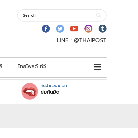
LINE : @THAIPOST
พ์
ไทยโพสต์ ทีวี
คันปากอยากเล่า
ข่มกันมิด