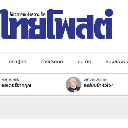
เศรษฐกิจ
ต่างประเทศ
บันเทิง
หนังสือพิม
ผักกาดหอม
วิสามัญบันเทิง
ออเดอร์จากคุก!
เหยียบย่ำหัวใจ?