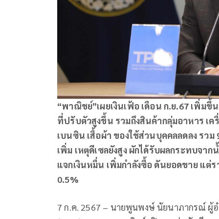
“พาณิชย์”เผยเงินเฟ้อ เดือน ก.ย.67 เพิ่มข
ที่ปรับตัวสูงขึ้น รวมถึงสินค้ากลุ่มอาหาร เ
เบนซิน เสื้อผ้า ของใช้ส่วนบุคคลลดลง รวม 9
เพิ่ม เหตุดีเซลยังสูง ผักได้รับผลกระทบจาก
แจกเงินหมื่น เพิ่มกำลังซื้อ ดันยอดขาย แต่
0.5%
7 ก.ค. 2567 – นายพูนพงษ์ นัยนาภากรณ์ ผ