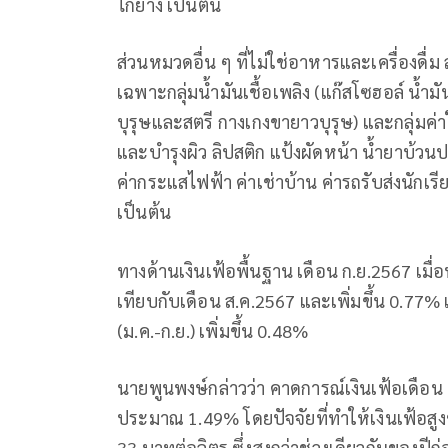
ไก่ย่าง เป็นต้น
ส่วนหมวดอื่น ๆ ที่ไม่ใช่อาหารและเครื่องด
เฉพาะกลุ่มน้ำมันเชื้อเพลิง (แก๊สโซฮอล์ น้ำมันเบ
บุรุษและสตรี กางเกงขายาวบุรุษ) และกลุ่มค่าใ
และบำรุงผิว ลิปสติก แป้งผัดหน้า น้ำยาบ้วนปา
ค่ากระแสไฟฟ้า ค่าเช่าบ้าน ค่ารถรับส่งนักเร
เป็นต้น
ทางด้านเงินเฟ้อพื้นฐาน เดือน ก.ย.2567 เมื
เทียบกับเดือน ส.ค.2567 และเพิ่มขึ้น 0.77% เ
(ม.ค.-ก.ย.) เพิ่มขึ้น 0.48%
นายพูนพงษ์กล่าวว่า คาดการณ์เงินเฟ้อเดือน ต.
ประมาณ 1.49% โดยปัจจัยที่ทำให้เงินเฟ้อสู
33 บาทต่อลิตร ซึ่งสูงกว่าช่วงเดียวกันของป