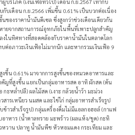
ู้บริโภค (เงินเฟ้อทั่วไป) เดือน ก.ย.2567 เท่ากับ
ับเดือน ก.ย.2566 เพิ่มขึ้น 0.61% เป็นบวกต่อเนื่อง
ึ้นของราคาน้ำมันดีเซล ซึ่งสูงกว่าช่วงเดือนเดียวกัน
ยหายจากสถานการณ์อุทกภัยในพื้นที่เพาะปลูกสำคัญ
ลงในทิศทางที่สอดคล้องกับราคาน้ำมันในตลาดโลก
ทบต่อภาวะเงินเฟ้อไม่มากนัก และหากรวมเงินเฟ้อ 9
ี่สูงขึ้น 0.61% มาจากการสูงขึ้นของหมวดอาหารและ
คัญที่สูงขึ้น แยกเป็นกลุ่มอาหารสด อาทิ ผักสด (ต้น
 กะหล่ำปลี) ผลไม้สด (เงาะ กล้วยน้ำว้า มะม่วง
ข้าวสารเหนียว นมสด และไข่ไก่ กลุ่มอาหารสำเร็จรูป
้าวสำเร็จรูป) กลุ่มเครื่องดื่มไม่มีแอลกอฮอล์ (กาแฟ
อบอาหาร (น้ำตาลทราย มะพร้าว (ผลแห้ง/ขูด) กะทิ
ขียวหวาน ปลาทู น้ำมันพืช หัวหอมแดง กระเทียม และ