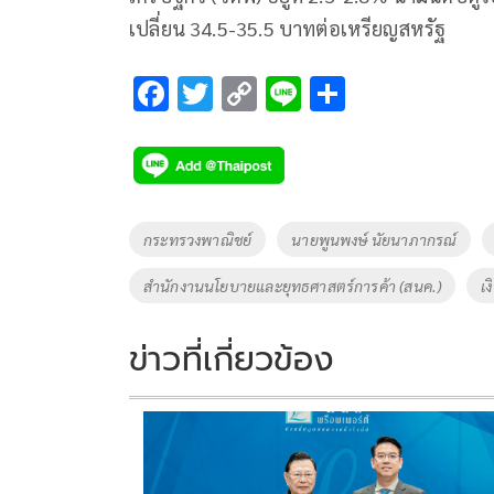
เปลี่ยน 34.5-35.5 บาทต่อเหรียญสหรัฐ
F
T
C
Li
S
ac
wi
o
n
h
e
tt
p
e
ar
b
er
y
e
o
Li
Tags
กระทรวงพาณิชย์
นายพูนพงษ์ นัยนาภากรณ์
o
n
สำนักงานนโยบายและยุทธศาสตร์การค้า (สนค.)
เง
k
k
ข่าวที่เกี่ยวข้อง