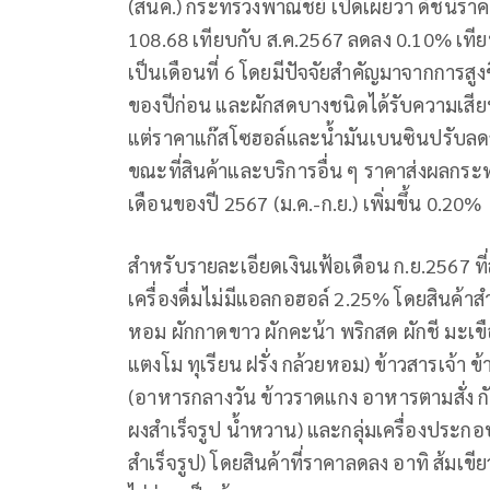
(สนค.) กระทรวงพาณิชย์ เปิดเผยว่า ดัชนีราคาผ
108.68 เทียบกับ ส.ค.2567 ลดลง 0.10% เทียบก
เป็นเดือนที่ 6 โดยมีปัจจัยสำคัญมาจากการสูงข
ของปีก่อน และผักสดบางชนิดได้รับความเสี
แต่ราคาแก๊สโซฮอล์และน้ำมันเบนซินปรับลด
ขณะที่สินค้าและบริการอื่น ๆ ราคาส่งผลกระ
เดือนของปี 2567 (ม.ค.-ก.ย.) เพิ่มขึ้น 0.20%
สำหรับรายละเอียดเงินเฟ้อเดือน ก.ย.2567 ท
เครื่องดื่มไม่มีแอลกอฮอล์ 2.25% โดยสินค้าสำ
หอม ผักกาดขาว ผักคะน้า พริกสด ผักชี มะเขือ
แตงโม ทุเรียน ฝรั่ง กล้วยหอม) ข้าวสารเจ้า 
(อาหารกลางวัน ข้าวราดแกง อาหารตามสั่ง กับข
ผงสำเร็จรูป น้ำหวาน) และกลุ่มเครื่องประก
สำเร็จรูป) โดยสินค้าที่ราคาลดลง อาทิ ส้มเ