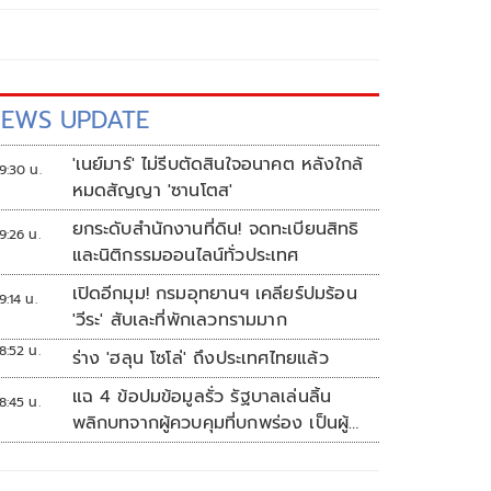
EWS UPDATE
'เนย์มาร์' ไม่รีบตัดสินใจอนาคต หลังใกล้
9:30 น.
หมดสัญญา 'ซานโตส'
ยกระดับสำนักงานที่ดิน! จดทะเบียนสิทธิ
9:26 น.
และนิติกรรมออนไลน์ทั่วประเทศ
เปิดอีกมุม! กรมอุทยานฯ เคลียร์ปมร้อน
9:14 น.
'วีระ' สับเละที่พักเลวทรามมาก
8:52 น.
ร่าง 'ฮลุน โซโล่' ถึงประเทศไทยแล้ว
แฉ 4 ข้อปมข้อมูลรั่ว รัฐบาลเล่นลิ้น
8:45 น.
พลิกบทจากผู้ควบคุมที่บกพร่อง เป็นผู้
เสียหายขู่ฟ้องคนเอาความจริงมาพูด