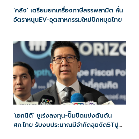
‘คลัง’ เตรียมยกเครื่องภาษีสรรพสามิต หั่น
อัตราหนุนEV-อุตสาหกรรมใหม่ปักหมุดไทย
‘เอกนิติ’ ชูเร่งลงทุน-ปั๊มขีดแข่งดันดัน
ศก.ไทย รับงบประมาณมีจำกัดลุยงัด5Tปู
พรมโตยาว