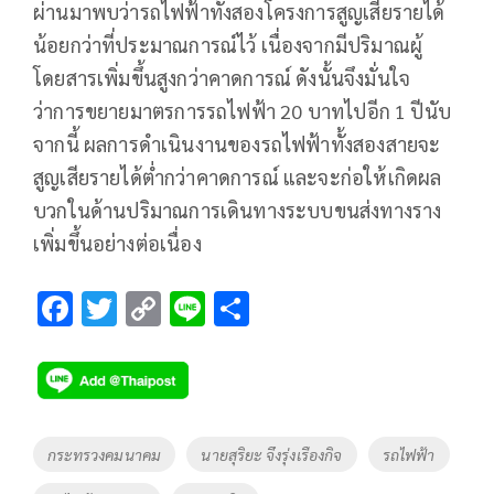
ผ่านมาพบว่ารถไฟฟ้าทั้งสองโครงการสูญเสียรายได้
น้อยกว่าที่ประมาณการณ์ไว้ เนื่องจากมีปริมาณผู้
โดยสารเพิ่มขึ้นสูงกว่าคาดการณ์ ดังนั้นจึงมั่นใจ
ว่าการขยายมาตรการรถไฟฟ้า 20 บาทไปอีก 1 ปีนับ
จากนี้ ผลการดำเนินงานของรถไฟฟ้าทั้งสองสายจะ
สูญเสียรายได้ต่ำกว่าคาดการณ์ และจะก่อให้เกิดผล
บวกในด้านปริมาณการเดินทางระบบขนส่งทางราง
เพิ่มขึ้นอย่างต่อเนื่อง
F
T
C
Li
S
ac
wi
o
n
h
e
tt
p
e
ar
b
er
y
e
o
Li
Tags
กระทรวงคมนาคม
นายสุริยะ จึงรุ่งเรืองกิจ
รถไฟฟ้า
o
n