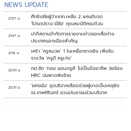
NEWS UPDATE
ศึกชิงชัยผู้ว่ากกท.เหลือ 2 แคนดิเดต
21:57 น.
'โปรดปราน-มีชัย' คุณสมบัติครบถ้วน
ปากีสถานจำกัดการรายงานข่าวของสื่อต่าง
21:47 น.
ประเทศนอกเมืองสำคัญ
เศร้า ‘ครูหมวย’ 1 ในเหยื่อกราดยิง เพิ่งรับ
21:14 น.
รางวัล ‘ครูดี ครูเก่ง’
กต.ซัด 'ทอม แอนดรูส์' ไม่เป็นมืออาชีพ จ่อร้อง
20:51 น.
HRC ปมพาดพิงไทย
'ยศชนัน' รุดบริจาคเลือดช่วยผู้บาดเจ็บเหตุยิง
20:31 น.
รร.เทพศิรินทร์ ชวนประชาชนร่วมบริจาค