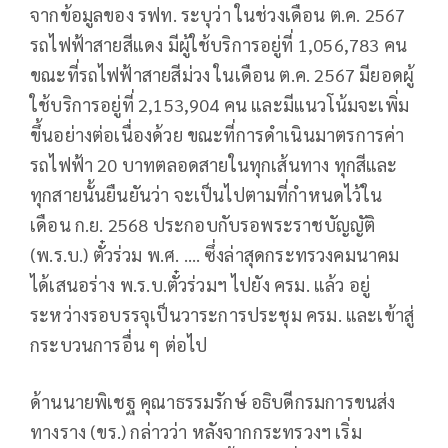
จากข้อมูลของ รฟท. ระบุว่า ในช่วงเดือน ต.ค. 2567
รถไฟฟ้าสายสีแดง มีผู้ใช้บริการอยู่ที่ 1,056,783 คน
ขณะที่รถไฟฟ้าสายสีม่วง ในเดือน ต.ค. 2567 มียอดผู้
ใช้บริการอยู่ที่ 2,153,904 คน และมีแนวโน้มจะเพิ่ม
ขึ้นอย่างต่อเนื่องด้วย ขณะที่การดำเนินมาตรการค่า
รถไฟฟ้า 20 บาทตลอดสายในทุกเส้นทาง ทุกสีและ
ทุกสายนั้นยืนยันว่า จะเป็นไปตามที่กำหนดไว้ใน
เดือน ก.ย. 2568 ประกอบกับรอพระราชบัญญัติ
(พ.ร.บ.) ตั๋วร่วม พ.ศ. …. ซึ่งล่าสุดกระทรวงคมนาคม
ได้เสนอร่าง พ.ร.บ.ตั๋วร่วมฯ ไปยัง ครม. แล้ว อยู่
ระหว่างรอบรรจุเป็นวาระการประชุม ครม. และเข้าสู่
กระบวนการอื่น ๆ ต่อไป
ด้านนายพิเชฐ คุณาธรรมรักษ์ อธิบดีกรมการขนส่ง
ทางราง (ขร.) กล่าวว่า หลังจากกระทรวงฯ เริ่ม