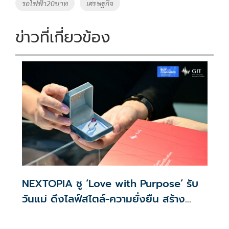
รถไฟฟ้า20บาท
เศรษฐกิจ
k
k
ข่าวที่เกี่ยวข้อง
NEXTOPIA ชู ‘Love with Purpose’ รับ
วันแม่ ดึงไลฟ์สไตล์-ความยั่งยืน สร้าง
ประสบการณ์ช้อปปิงมีความหมาย