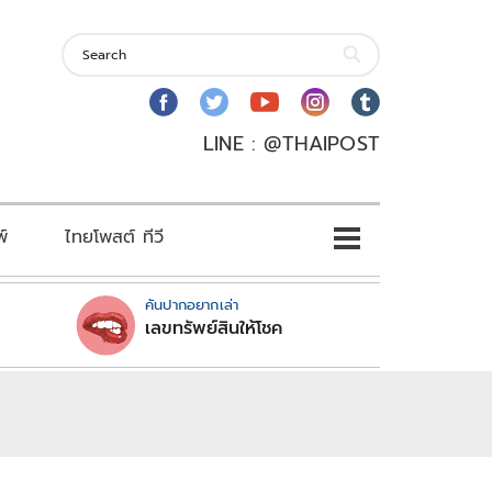
LINE : @THAIPOST
พ์
ไทยโพสต์ ทีวี
คันปากอยากเล่า
เลขทรัพย์สินให้โชค