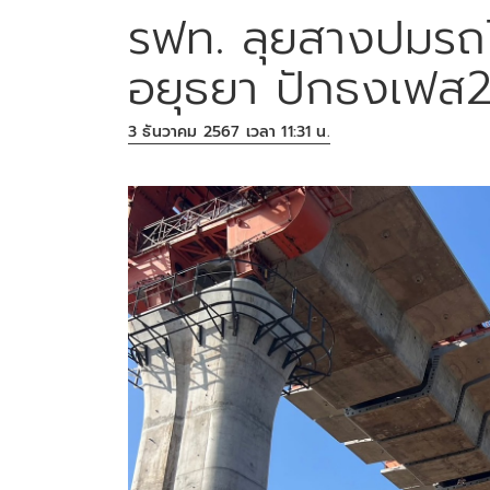
รฟท. ลุยสางปมรถ
อยุธยา ปักธงเฟส2
3 ธันวาคม 2567 เวลา 11:31 น.