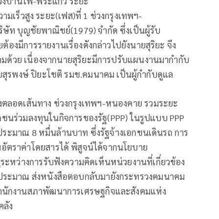
 ช่วงบ้านโพ-พระแก้ว ระยะ
เร็วสูง ระยะ(เฟส)ที่ 1 ช่วงกรุงเทพฯ-
ัท บุญชัยพาณิชย์(1979) จำกัด ซึ่งเป็นผู้รับ
ต้องมีการรายงานเรื่องดังกล่าวไปยังนายสุริยะ จึง
คมด้วย เนื่องจากนายสุริยะมีการปรับแผนงานมากำกับ
สุรพงษ์ ปิยะโชติ รมช.คมนาคม เป็นผู้กำกับดูแล
ูงตลอดเส้นทาง ช่วงกรุงเทพฯ-หนองคาย รวมระยะ
เอกชนร่วมลงทุนในกิจการของรัฐ(PPP) ในรูปแบบ PPP
ประมาณ 8 หมื่นล้านบาท ซึ่งรัฐจ้างเอกชนเดินรถ การ
อัตราค่าโดยสารได้ พิสูจน์ได้จากนโยบาย
ู่ระหว่างการรับฟังความคิดเห็นหน่วยงานที่เกี่ยวข้อง
งบประมาณ ส่งหนังสือตอบกลับมายังกระทรวงคมนาคม
ากสำนักงานสภาพัฒนาการเศรษฐกิจและสังคมแห่ง
คลัง