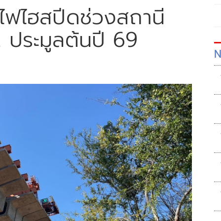
ไฟไฮสปีดช่วงสถานี
 ประมูลต้นปี 69
N