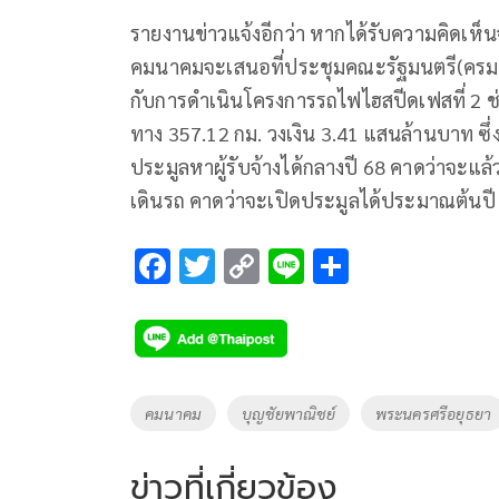
รายงานข่าวแจ้งอีกว่า หากได้รับความคิดเห็
คมนาคมจะเสนอที่ประชุมคณะรัฐมนตรี(ครม.)
กับการดำเนินโครงการรถไฟไฮสปีดเฟสที่ 2
ทาง 357.12 กม. วงเงิน 3.41 แสนล้านบาท ซึ่
ประมูลหาผู้รับจ้างได้กลางปี 68 คาดว่าจะแล
เดินรถ คาดว่าจะเปิดประมูลได้ประมาณต้นปี
F
T
C
Li
S
ac
wi
o
n
h
e
tt
p
e
ar
b
er
y
e
o
Li
Tags
คมนาคม
บุญชัยพาณิชย์
พระนครศรีอยุธยา
o
n
k
k
ข่าวที่เกี่ยวข้อง