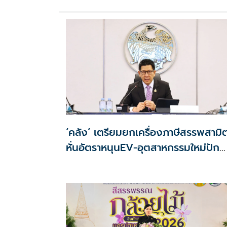
‘คลัง’ เตรียมยกเครื่องภาษีสรรพสามิ
หั่นอัตราหนุนEV-อุตสาหกรรมใหม่ปัก
หมุดไทย