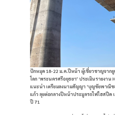
ปักหมุด 18-22 ม.ค.ปีหน้า ผู้เชี่ยวชาญจากย
โลก ‘พระนครศรีอยุธยา’ ประเมินรายงาน HI
แนะนำ เตรียมลงนามสัญญา ‘บุญชัยพาณิชย์
แก้ว ลุยต่อกลางปีหน้าประมูลรถไฟไฮสปีด เ
ปี 71