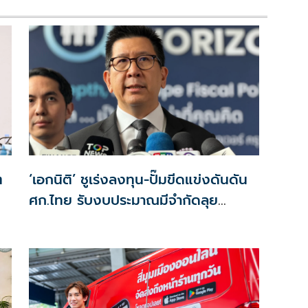
ต
‘เอกนิติ’ ชูเร่งลงทุน-ปั๊มขีดแข่งดันดัน
ศก.ไทย รับงบประมาณมีจำกัดลุย
งัด5Tปูพรมโตยาว