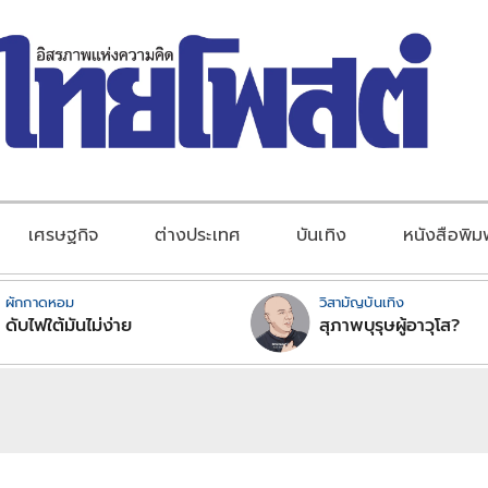
เศรษฐกิจ
ต่างประเทศ
บันเทิง
หนังสือพิม
ผักกาดหอม
วิสามัญบันเทิง
ดับไฟใต้มันไม่ง่าย
สุภาพบุรุษผู้อาวุโส?