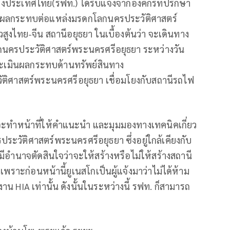
่งประเทศไทย(รฟท.) ได้รับแจ้งจากองค์กรที่ปรึกษา
ลกระทบต่อแหล่งมรดกโลกนครประวัติศาสตร์
งไทย-จีน สถานีอยุธยา ในเบื้องต้นว่า จะเดินทาง
กนครประวัติศาสตร์พระนครศรีอยุธยา ระหว่างวัน
ระเมินผลกระทบด้านทรัพย์สินทาง
ิศาสตร์พระนครศรีอยุธยา เชื่อมโยงกับสถานีรถไฟ
าว จะทำหน้าที่ให้คำแนะนำ และมุมมองทางเทคนิคเกี่ยว
ะวัติศาสตร์พระนครศรีอยุธยา ซึ่งอยู่ใกล้เคียงกับ
มีอำนาจตัดสินใจว่าจะให้สร้างหรือไม่ให้สร้างสถานี
งวลเพราะก่อนหน้านี้ยูเนสโกเป็นผู้แจ้งมาว่าไม่ได้ห้าม
าน HIA เท่านั้น ดังนั้นในระหว่างนี้ รฟท. ก็สามารถ