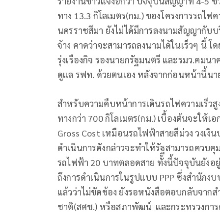
รายงานข่าวแจ้งอีกว่า ปัจจุบันสัญญาที่ 4-5
ทาง 13.3 กิโลเมตร(กม.) ของโครงการรถไฟความ
นครราชสีมา ยังไม่ได้มีการลงนามสัญญากับบริษ
จ้าง คาดว่าจะสามารถลงนามได้ในเร็วๆ นี้ โดย
รุ่งเรืองกิจ รองนายกรัฐมนตรี และรมว.คมนา
ดูแล รฟท. ด้วยตนเอง หลังจากก่อนหน้านี้นาย
สำหรับความคืบหน้าการเดินรถไฟความเร็วส
ทางกว่า 700 กิโลเมตร(กม.) เบื้องต้นจะให้
Gross Cost เหมือนรถไฟฟ้าสายสีม่วง วงเงิน
ดำเนินการดังกล่าวจะทำให้รัฐสามารถควบคุม
รถไฟฟ้า 20 บาทตลอดสาย ทั้งนี้ปัจจุบันยังอย
ถึงการดำเนินการในรูปแบบ PPP ซึ่งสำนัก
แล้วว่าไม่ขัดข้อง ยังรอหนังสือตอบกลับจ
ชาติ(สศช.) หรือสภาพัฒน์ และกระทรวงการ