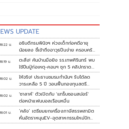
EWS UPDATE
อธิบดีกรมพินิจฯ ห่วงเด็กก่อคดีอายุ
16:22 น.
น้อยลง ชี้เข้าถึงอาวุธปืนง่าย ครอบครัว
แตกแยกเป็นชนวนสำคัญ
ตะลึง! ค้นบ้านมือยิง รร.เทพศิรินทร์ พบ
16:19 น.
ใช้ปืนปู่ก่อเหตุ-คอมฯ ซุก 5 คลิปกราด
ยิง
ให้จริง! ประธานชมรมกำนันฯ รับได้ลด
16:02 น.
วาระเหลือ 5 ปี วอนฟื้นกองทุนสตรี
อำเภอละล้าน
'ซาลาห์' ตัวเปิดกับ 'แทร็บซอนสปอร์'
16:02 น.
ต่อหน้าแฟนบอลเรือนหมื่น
‘คลัง’ เตรียมยกเครื่องภาษีสรรพสามิต
16:01 น.
หั่นอัตราหนุนEV-อุตสาหกรรมใหม่ปัก
หมุดไทย